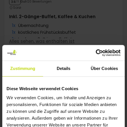
Gut
120 Bewertungen
3.6
/ 5
Sorø
Inkl. 2-Gänge-Buffet, Kaffee & Kuchen
1x
Übernachtung
1x
köstliches Frühstücksbuffet
1x
Leckeres 2-Gänge-Buffet
Alles sehen, was enthalten ist
1x
Kaffee/Tee/Kuchen nach Abendessen
1x
Kaffee zum Mitnehmen
Jan
93,-
p. P.
Gesamt 186,-
Zustimmung
Details
Über Cookies
Mehr anzeigen
Diese Webseite verwendet Cookies
1
Wir verwenden Cookies, um Inhalte und Anzeigen zu
personalisieren, Funktionen für soziale Medien anbieten
zu können und die Zugriffe auf unsere Website zu
FAQ
analysieren. Außerdem geben wir Informationen zu Ihrer
Verwendung unserer Website an unsere Partner für