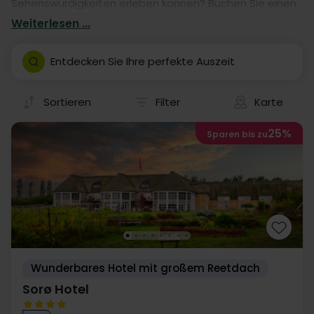
Sehenswürdigkeiten erleben können? Buchen Sie einen
Aufenthalt in einem von unseren vielen Hotels. Unsere
Weiterlesen ...
Hotelaufenthalte geben Ihnen garantiert eine
fantastische Auszeit in Sorø- mit eigener Anreise.
Entdecken Sie Ihre perfekte Auszeit
Sortieren
Filter
Karte
25%
Sparen bis zu
Wunderbares Hotel mit großem Reetdach
Sorø Hotel