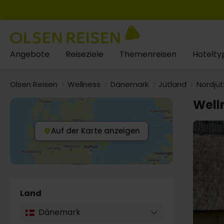
Angebote
Reiseziele
Themenreisen
Hotelty
Olsen Reisen
Wellness
Dänemark
Jütland
Nordjüt
Well
Auf der Karte anzeigen
Land
Dänemark