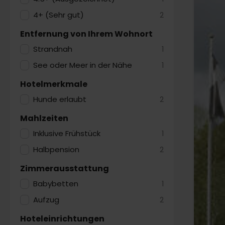
4+ (Sehr gut)
2
Entfernung von Ihrem Wohnort
Strandnah
1
See oder Meer in der Nähe
1
Hotelmerkmale
Hunde erlaubt
2
Mahlzeiten
Inklusive Frühstück
1
Halbpension
2
Zimmerausstattung
Babybetten
1
Aufzug
2
Hoteleinrichtungen