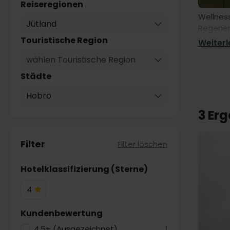
Reiseregionen
Wellnes
Jütland
Regenera
und Wohl
Touristische Region
Weiterle
vom All
wählen Touristische Region
Städte
Hobro
3 Er
Filter
Filter löschen
Hotelklassifizierung (Sterne)
4
4
Hotelsterne
Kundenbewertung
4.5+ (Ausgezeichnet)
1