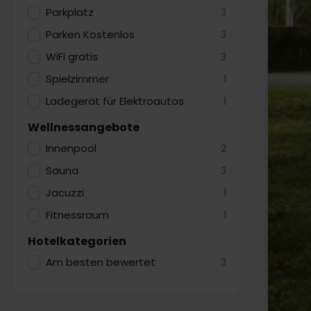
Parkplatz
3
Parken Kostenlos
3
WiFi gratis
3
Spielzimmer
1
Ladegerät für Elektroautos
1
Wellnessangebote
Innenpool
2
Sauna
3
Jacuzzi
1
Fitnessraum
1
Hotelkategorien
Am besten bewertet
3