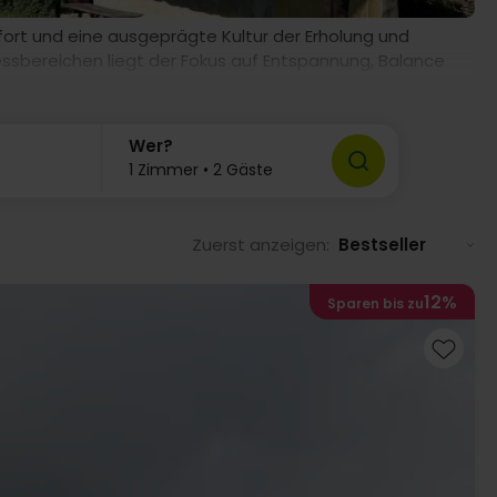
ort und eine ausgeprägte Kultur der Erholung und
ssbereichen liegt der Fokus auf Entspannung, Balance
 ein entschleunigtes Umfeld erleichtern es, Abstand
Wer?
1 Zimmer • 2 Gäste
Zuerst anzeigen:
Bestseller
12%
Sparen bis zu