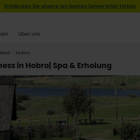
Entdecken Sie unsere am besten bewerteten Hotels
pen
Über uns
land
Hobro
ness in Hobro| Spa & Erholung