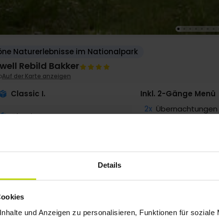
ne Naturerlebnisse im Nationalpark
ell Rebild Bakker
o
Auf der Karte anzeigen
Classic I.
Inkl. 2-Gänge Menü
2x
Übernachtungen
Classic II.
2x
Frühstücksbuffet
2x
2-Gänge Menü/B
2x
Kaffee zum Mit
∞
Gratis Parken
Details
Cookies
g
185,-
Sep
185,-
Okt
185,-
p. P.
p. P.
p. P.
Gesamt 370,-
Gesamt 370,-
Gesamt 370,-
nhalte und Anzeigen zu personalisieren, Funktionen für soziale