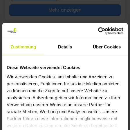
Mehr anzeigen
1
Zustimmung
Details
Über Cookies
FAQ
Welche Hotels in Wellness in Rostock| Spa &
Diese Webseite verwendet Cookies
Erholung haben Zimmer für Familien mit zwei
Wir verwenden Cookies, um Inhalte und Anzeigen zu
Kindern?
personalisieren, Funktionen für soziale Medien anbieten
Risskov bietet eine große Auswahl an Hotels in Wellness in
zu können und die Zugriffe auf unsere Website zu
Rostock| Spa & Erholung mit Zimmern, die für Familien mit
zwei Kindern geeignet sind. Nutzen Sie den Filter für zwei
analysieren. Außerdem geben wir Informationen zu Ihrer
Zusatzbetten.
Verwendung unserer Website an unsere Partner für
soziale Medien, Werbung und Analysen weiter. Unsere
Gibt es Weihnachtsmärkte oder besondere
Feiertagsveranstaltungen in Wellness in
Partner führen diese Informationen möglicherweise mit
Rostock| Spa & Erholung?
weiteren Daten zusammen, die Sie ihnen bereitgestellt