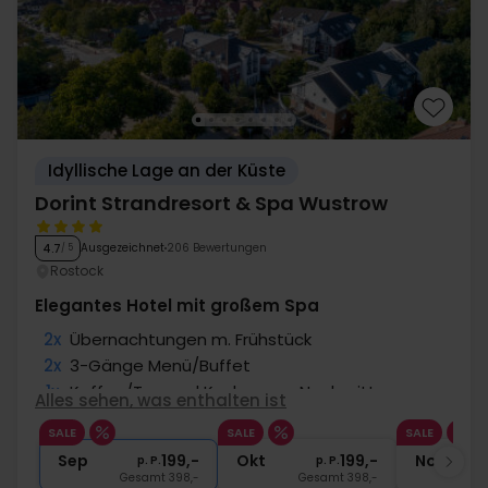
Idyllische Lage an der Küste
Dorint Strandresort & Spa Wustrow
Ausgezeichnet
206 Bewertungen
4.7
/ 5
Rostock
Elegantes Hotel mit großem Spa
2x
Übernachtungen m. Frühstück
2x
3-Gänge Menü/Buffet
1x
Kaffee/Tee und Kuchen am Nachmittag
Alles sehen, was enthalten ist
∞
Gratis Nutzung Spa-/Wellnessbereich
SALE
SALE
SALE
1x
1 Begrüßungsgetränk
Sep
199,-
Okt
199,-
Nov
p. P.
p. P.
Gesamt 398,-
Gesamt 398,-
G