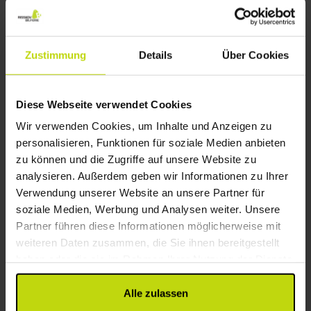
100 m vom Strand entfernt
Hotel Klostergaarden
Zustimmung
Details
Über Cookies
Sehr gut
77 Bewertungen
4.1
/ 5
Allinge
Paket mit Frühstück
Diese Webseite verwendet Cookies
2x
Übernachtungen
Wir verwenden Cookies, um Inhalte und Anzeigen zu
2x
Frühstück m. Hausspezialitäten
personalisieren, Funktionen für soziale Medien anbieten
2x
Kaffee­­ rund um die Uhr
Alles sehen, was enthalten ist
zu können und die Zugriffe auf unsere Website zu
1x
Weinstunde von 16.00- 17.00
analysieren. Außerdem geben wir Informationen zu Ihrer
WENIG VERFÜGBARKEIT
∞
Historisches Hotel
Verwendung unserer Website an unsere Partner für
Sep
125,-
Okt
113,-
p. P.
p. P.
Gesamt 250,-
Gesamt 226,-
soziale Medien, Werbung und Analysen weiter. Unsere
Partner führen diese Informationen möglicherweise mit
Mehr anzeigen
weiteren Daten zusammen, die Sie ihnen bereitgestellt
haben oder die sie im Rahmen Ihrer Nutzung der Dienste
gesammelt haben.
1
Alle zulassen