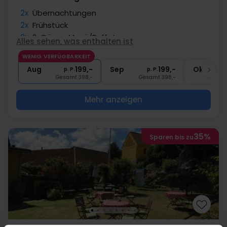
2x
Übernachtungen
2x
Frühstück
2x
2-Gänge Menü/Buffet
Alles sehen, was enthalten ist
∞
Gratis Kaffee/Tee zum Aufenthalt
WENIG VERFÜGBARKEIT
∞
Kostenloses Parken & Internet
Aug
199,-
Sep
199,-
Okt
p. P.
p. P.
Gesamt 398,-
Gesamt 398,-
G
Mehr anzeigen
35%
Sparen bis zu