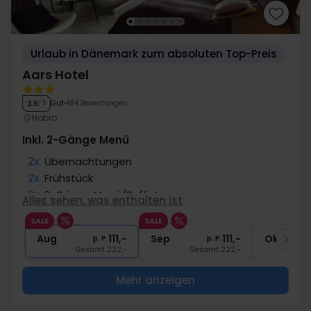
Urlaub in Dänemark zum absoluten Top-Preis
Aars Hotel
Gut
484 Bewertungen
3.8
/ 5
Hobro
Inkl. 2-Gänge Menü
2x
Übernachtungen
2x
Frühstück
2x
2-Gänge Menü/Buffet
Alles sehen, was enthalten ist
∞
Gratis Parken
SALE
SALE
∞
Gratis Internet
Aug
111,-
Sep
111,-
Okt
p. P.
p. P.
Gesamt 222,-
Gesamt 222,-
G
Mehr anzeigen