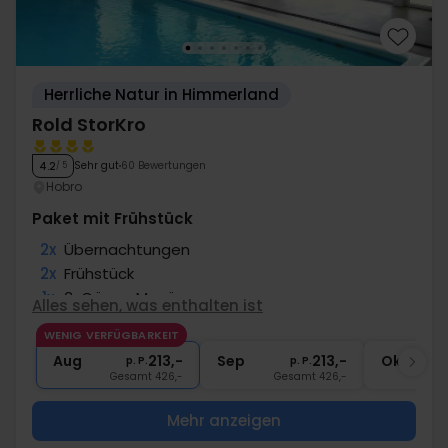
Herrliche Natur in Himmerland
Rold StorKro
Sehr gut
60 Bewertungen
4.2
/ 5
Hobro
Paket mit Frühstück
2x
Übernachtungen
2x
Frühstück
1x
3-Gänge Menü
Alles sehen, was enthalten ist
1x
Hirschragout (1. Tag)
WENIG VERFÜGBARKEIT
∞
Gratis Internet und Parken
Aug
213,-
Sep
213,-
Okt
p. P.
p. P.
Gesamt 426,-
Gesamt 426,-
G
Mehr anzeigen