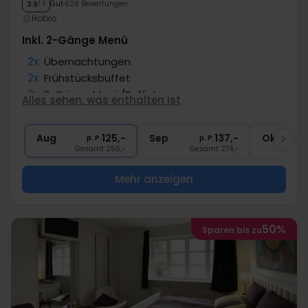
Gut
626 Bewertungen
3.9
/ 5
Hobro
Inkl. 2-Gänge Menü
2x
Übernachtungen
2x
Frühstücksbuffet
2x
2-Gänge Menü/Buffet
Alles sehen, was enthalten ist
1x
Kaffee/Tee und Kuchen
1x
1 Begrüßungsgetränk
Aug
125,-
Sep
137,-
Okt
p. P.
p. P.
Gesamt 250,-
Gesamt 274,-
G
Mehr anzeigen
50%
Sparen bis zu