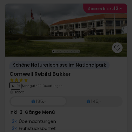
12%
Sparen bis zu
Schöne Naturerlebnisse im Nationalpark
Comwell Rebild Bakker
Sehr gut
499 Bewertungen
4.3
/ 5
Hobro
185,-
145,-
Inkl. 2-Gänge Menü
2x
Übernachtungen
2x
Frühstücksbuffet