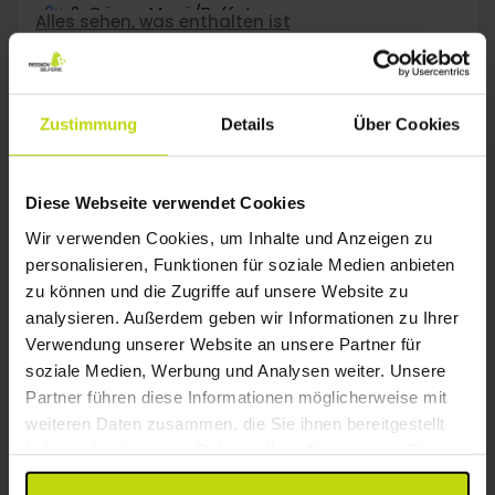
2x
2-Gänge Menü/Buffet
Alles sehen, was enthalten ist
2x
Kaffee zum Mitnehmen
∞
Gratis Parken
Aug
185,-
Sep
185,-
Okt
p. P.
p. P.
Gesamt 370,-
Gesamt 370,-
G
Zustimmung
Details
Über Cookies
Mehr anzeigen
Diese Webseite verwendet Cookies
16%
Sparen bis zu
Wir verwenden Cookies, um Inhalte und Anzeigen zu
personalisieren, Funktionen für soziale Medien anbieten
zu können und die Zugriffe auf unsere Website zu
analysieren. Außerdem geben wir Informationen zu Ihrer
Verwendung unserer Website an unsere Partner für
soziale Medien, Werbung und Analysen weiter. Unsere
Partner führen diese Informationen möglicherweise mit
weiteren Daten zusammen, die Sie ihnen bereitgestellt
Urlaub in einem historischen Herrenhaus
haben oder die sie im Rahmen Ihrer Nutzung der Dienste
Hotel BramslevGaard
gesammelt haben.