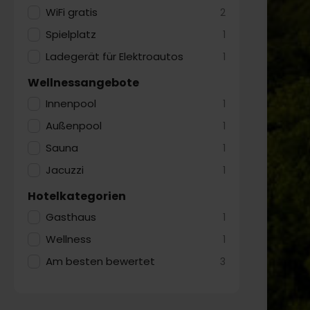
WiFi gratis
2
Spielplatz
1
Ladegerät für Elektroautos
1
Wellnessangebote
Innenpool
1
Außenpool
1
Sauna
1
Jacuzzi
1
Hotelkategorien
Gasthaus
1
Wellness
1
Am besten bewertet
3