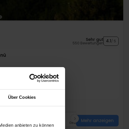
Sehr gut
4.1
/ 5
550 Bewertungen
enü
uffet
uffet
ränk
Über Cookies
Nov
169,-
Dez
169,-
p. P.
p. P.
Mehr anzeigen
Gesamt 338,-
Gesamt 338,-
 Medien anbieten zu können