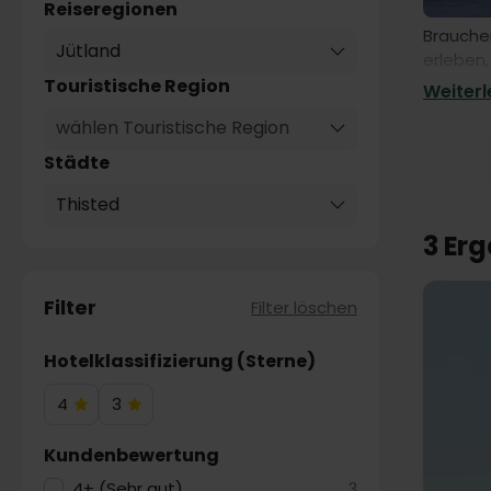
Reiseregionen
Brauche
Jütland
erleben,
gemütlic
Touristische Region
Weiterle
Erlebni
wählen Touristische Region
Städte
Thisted
3 Er
Filter
Filter löschen
Hotelklassifizierung (Sterne)
4
3
4
3
Hotelsterne
Hotelsterne
Kundenbewertung
4+ (Sehr gut)
3