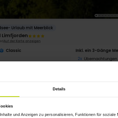
see- Urlaub mit Meerblick
l Limfjorden
ted
Auf der Karte anzeigen
Classic
Inkl. ein 3-Gänge M
2x
Übernachtungen
2x
Frühstück
1x
2-Gänge Menü/B
1x
3-Gänge Menü/B
1x
1 Begrüßungsget
Details
G VERFÜGBARKEIT
Cookies
g
183,-
Sep
169,-
Okt
169,-
p. P.
p. P.
p. P.
Gesamt 366,-
Gesamt 338,-
Gesamt 338,-
nhalte und Anzeigen zu personalisieren, Funktionen für soziale