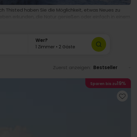
h Thisted haben Sie die Möglichkeit, etwas Neues zu
leben erkunden, die Natur genießen oder einfach in einem
 für Sie. Thisted wartet mit seinen einzigartigen
zu einem unvergesslichen Wochenende.
Wer?
1 Zimmer • 2 Gäste
Zuerst anzeigen:
Bestseller
19%
Sparen bis zu