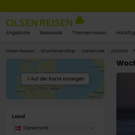
Angebote
Reiseziele
Themenreisen
Hotelty
Olsen Reisen
Wochenendtrip
Dänemark
Jütland
Woch
Auf der Karte anzeigen
Land
Dänemark