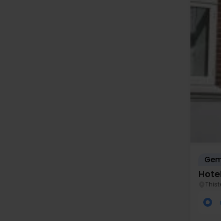
Gem
Hote
This