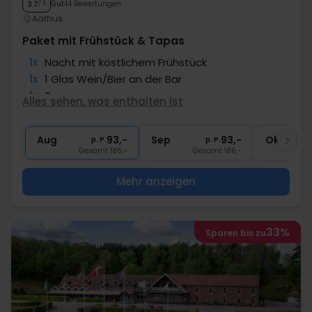
Gut
14 Bewertungen
3.7
/ 5
Aarhus
Paket mit Frühstück & Tapas
1x
Nacht mit köstlichem Frühstück
1x
1 Glas Wein/Bier an der Bar
1x
Tapas
Alles sehen, was enthalten ist
1x
Kaffee zum Mitnehmen
∞
Gratis Parken
Aug
93,-
Sep
93,-
Okt
p. P.
p. P.
Gesamt 186,-
Gesamt 186,-
G
Mehr anzeigen
33%
Sparen bis zu