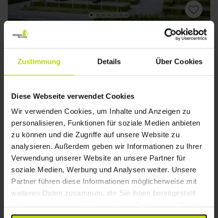
Gasthof Idylle bei Aarhus Sparpreis!
Nilles Kro
Zustimmung
Details
Über Cookies
Gut
233 Bewertungen
3.9
/ 5
Aarhus
Diese Webseite verwendet Cookies
Inkl. 3-Gänge Menü
Wir verwenden Cookies, um Inhalte und Anzeigen zu
1x
Übernachtung
personalisieren, Funktionen für soziale Medien anbieten
1x
Frühstück
zu können und die Zugriffe auf unsere Website zu
1x
3-Gänge Menü/Buffet
Alles sehen, was enthalten ist
analysieren. Außerdem geben wir Informationen zu Ihrer
1x
Bier/Wein z. Abendessen bis 20:00
SALE
SALE
SALE
Verwendung unserer Website an unsere Partner für
∞
Gratis Internet und Parken
Aug
83,-
Sep
83,-
Okt
p. P.
p. P.
soziale Medien, Werbung und Analysen weiter. Unsere
Gesamt 166,-
Gesamt 166,-
G
Partner führen diese Informationen möglicherweise mit
weiteren Daten zusammen, die Sie ihnen bereitgestellt
Mehr anzeigen
haben oder die sie im Rahmen Ihrer Nutzung der Dienste
gesammelt haben.