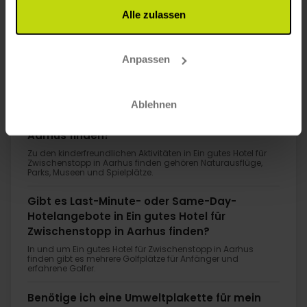
Alle zulassen
1
Anpassen
FAQ
Gibt es Ladestationen für Elektroautos in
Ablehnen
Hotels in Ein gutes Hotel für Zwischenstopp in
Aarhus finden?
Zu den kinderfreundlichen Aktivitäten in Ein gutes Hotel für
Zwischenstopp in Aarhus finden gehören Naturausflüge,
Parks, Museen und Spielplätze.
Gibt es Last-Minute- oder Same-Day-
Hotelangebote in Ein gutes Hotel für
Zwischenstopp in Aarhus finden?
In und um Ein gutes Hotel für Zwischenstopp in Aarhus
finden gibt es mehrere Golfplätze für Anfänger und
erfahrene Golfer.
Benötige ich eine Umweltplakette für mein