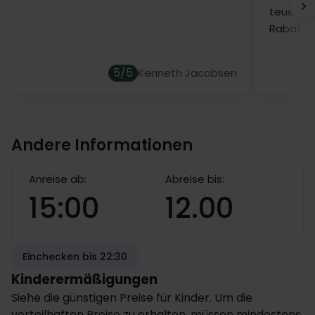
teuer. D
Rabatt 
5/5
Kenneth Jacobsen
Andere Informationen
Anreise ab:
Abreise bis:
15:00
12.00
Einchecken bis 22:30
Kinderermäßigungen
Siehe die günstigen Preise für Kinder. Um die
vorteilhaften Preise zu erhalten, müssen mindestens