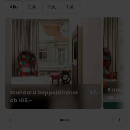
Alle
2
3
1
Einzelz
Standard Doppelzimmer
2
ab 201,-
ab 105,-