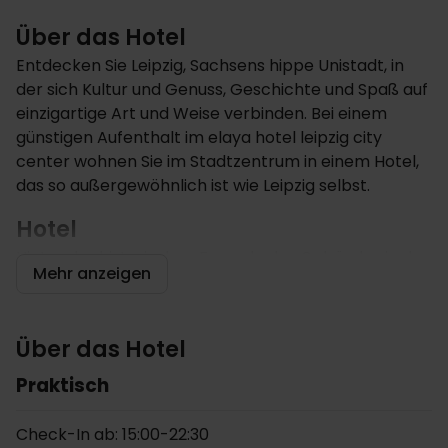
Über das Hotel
Entdecken Sie Leipzig, Sachsens hippe Unistadt, in
der sich Kultur und Genuss, Geschichte und Spaß auf
einzigartige Art und Weise verbinden. Bei einem
günstigen Aufenthalt im elaya hotel leipzig city
center wohnen Sie im Stadtzentrum in einem Hotel,
das so außergewöhnlich ist wie Leipzig selbst.
Hotel
Hinter der historischen Fassade des Gebäudes in der
Mehr anzeigen
Hainstraße verbirgt sich ein modern eingerichtetes
Designhotel. Die historischen Elemente in den
verschiedenen Räumen wurden kreativ ins
Über das Hotel
Gesamtkonzept eingebunden, und ausdrucksstarke
Farben von Möbeln und Accessoires bilden ein
Praktisch
einzigartiges Interieur, das Gäste schon beim
Betreten des Hotels begeistert.
Check-In ab: 15:00-22:30