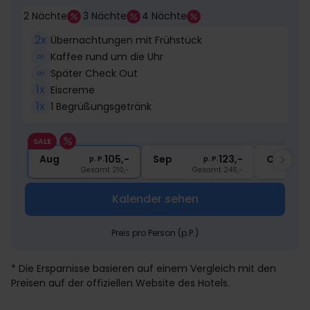
2 Nächte
3 Nächte
4 Nächte
2x
Übernachtungen mit Frühstück
∞
Kaffee­­ rund um die Uhr
∞
Später Check Out
1x
Eiscreme
1x
1 Begrüßungsgetränk
SALE
Aug
105,-
Sep
123,-
Okt
p. P.
p. P.
Gesamt 210,-
Gesamt 246,-
Kalender sehen
Preis pro Person (p.P.)
* Die Ersparnisse basieren auf einem Vergleich mit den
Preisen auf der offiziellen Website des Hotels.