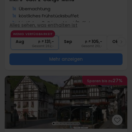
1x
Übernachtung
1x
köstliches Frühstücksbuffet
1x
köstliches 3-Gänge Menü/Buffet
Alles sehen, was enthalten ist
1x
Kaffee am Nachmittag
WENIG VERFÜGBARKEIT
∞
Gratis Parken am Hotel
Aug
131,-
Sep
105,-
Okt
p. P.
p. P.
Gesamt 262,-
Gesamt 210,-
G
Mehr anzeigen
27%
Sparen bis zu