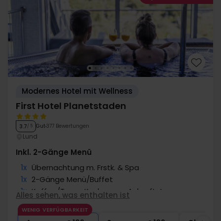
Modernes Hotel mit Wellness
First Hotel Planetstaden
Gut
377 Bewertungen
3.7
/ 5
Lund
Inkl. 2-Gänge Menü
1x
Übernachtung m. Frstk. & Spa
1x
2-Gänge Menü/Buffet
1x
Kaffee/Tee u. Kuchen am Ankunftstag
Alles sehen, was enthalten ist
1x
Wurstplatte und ein Glas Sekt
WENIG VERFÜGBARKEIT
∞
Gratis Parken