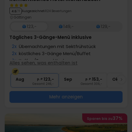
umgetauscht werden – gegen eine kleine Gebühr und
mit noch mehr Freiheit für den glücklichen Beschenkten.
Ausgezeichnet
1124 Bewertungen
4.6
/ 5
Verwandeln Sie dieses Weihnachten ein einfaches
Göttingen
Geschenk in ein unvergessliches Erlebnis.
123,-
149,-
129,-
Tägliches 3-Gänge-Menü inklusive
2x
Übernachtungen mit Sektfrühstück
2x
köstliches 3-Gänge Menü/Buffet
1x
Kaffee/Tee und Kuchen
Alles sehen, was enthalten ist
1x
1 Begrüßungsgetränk
∞
Gratis Nutzung des Wellnessbereichs
Aug
123,-
Sep
153,-
Okt
p. P.
p. P.
Gesamt 246,-
Gesamt 306,-
G
Mehr anzeigen
37%
Sparen bis zu