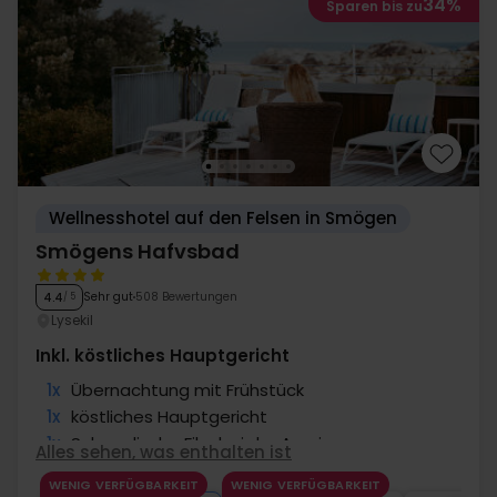
34%
Sparen bis zu
Wellnesshotel auf den Felsen in Smögen
Smögens Hafvsbad
Sehr gut
508 Bewertungen
4.4
/ 5
Lysekil
Inkl. köstliches Hauptgericht
1x
Übernachtung mit Frühstück
1x
köstliches Hauptgericht
1x
Schwedische Fika bei der Anreise
Alles sehen, was enthalten ist
1x
Gratis Nutzung des Spa
WENIG VERFÜGBARKEIT
WENIG VERFÜGBARKEIT
∞
Gutschein für Spabehandlungen