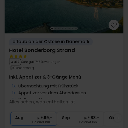
Urlaub an der Ostsee in Dänemark
Hotel Sønderborg Strand
Sehr gut
1747 Bewertungen
4.3
/ 5
Sønderborg
Inkl. Appetizer & 3-Gänge Menü
1x
Übernachtung mit Frühstück
1x
Appetizer vor dem Abendessen
1x
3-Gänge Menü
Alles sehen, was enthalten ist
1x
Kaffee & Süsses nach dem Abendessen
∞
Gratis Parken
Aug
99,-
Sep
83,-
Okt
p. P.
p. P.
Gesamt 198,-
Gesamt 166,-
G