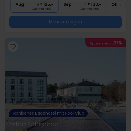
Aug
125,-
Sep
103,-
Okt
p. P.
p. P.
Gesamt 250,-
Gesamt 206,-
Mehr anzeigen
21%
Sparen bis zu
Ikonisches Badehotel mit Pool Club
Ystad Saltsjöbad