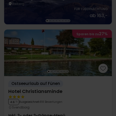
Varberg
FÜR 1 ÜBERNACHTUNG
ab 163,-
27%
Sparen bis zu
Ostseeurlaub auf Fünen
Hotel Christiansminde
Ausgezeichnet
818 Bewertungen
4.6
/ 5
Svendborg
Inkl. 3- oder 2-Gänge-Menü