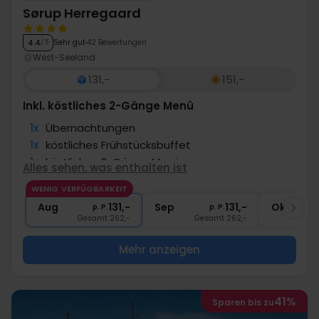
Sørup Herregaard
Sehr gut
42 Bewertungen
4.4
/ 5
West-Seeland
131,-
151,-
Inkl. köstliches 2-Gänge Menü
1x
Übernachtungen
1x
köstliches Frühstücksbuffet
1x
köstliches 2-Gänge Menü
Alles sehen, was enthalten ist
1x
Kaffee/Tee und Kuchen am Nachmittag
WENIG VERFÜGBARKEIT
∞
Gratis Parken
Aug
131,-
Sep
131,-
Okt
p. P.
p. P.
Gesamt 262,-
Gesamt 262,-
G
Mehr anzeigen
41%
Sparen bis zu