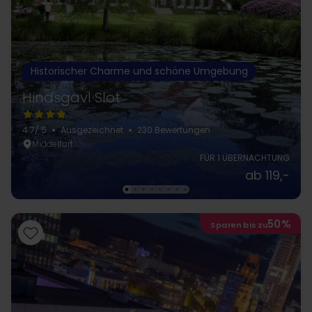
Historischer Charme und schöne Umgebung
Hindsgavl Slot
4.7
/ 5
Ausgezeichnet
230 Bewertungen
Middelfart
FÜR 1 ÜBERNACHTUNG
ab 119,-
50%
Sparen bis zu