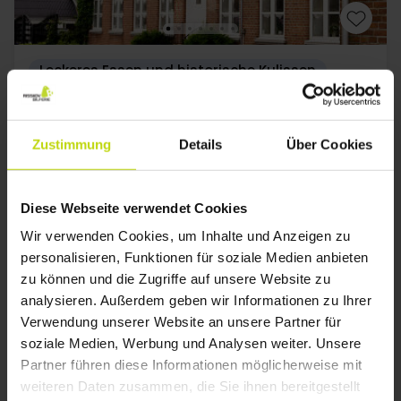
Leckeres Essen und historische Kulissen
Slukefter Kro
Gut
1004 Bewertungen
3.9
/ 5
Zustimmung
Details
Über Cookies
Haderslev
83,-
113,-
Diese Webseite verwendet Cookies
Appetizer + 5-Gänge-Gourmet-Erlebnis
Wir verwenden Cookies, um Inhalte und Anzeigen zu
1x
Übernachtung
personalisieren, Funktionen für soziale Medien anbieten
1x
Frühstück
zu können und die Zugriffe auf unsere Website zu
1x
Appetizer vor dem Abendessen
Alles sehen, was enthalten ist
analysieren. Außerdem geben wir Informationen zu Ihrer
1x
5-Gänge Gourmet Erlebnis
SALE
SALE
Verwendung unserer Website an unsere Partner für
1x
Kaffee und Süsses
Aug
105,-
Sep
83,-
Okt
p. P.
p. P.
soziale Medien, Werbung und Analysen weiter. Unsere
Gesamt 210,-
Gesamt 166,-
G
Partner führen diese Informationen möglicherweise mit
weiteren Daten zusammen, die Sie ihnen bereitgestellt
Mehr anzeigen