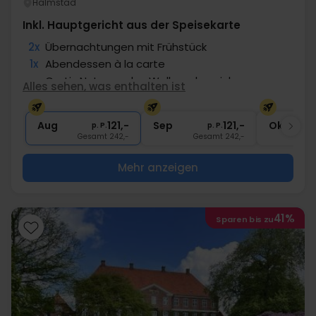
Halmstad
Inkl. Hauptgericht aus der Speisekarte
2x
Übernachtungen mit Frühstück
1x
Abendessen à la carte
∞
Gratis Nutzung des Wellnessbereichs
Alles sehen, was enthalten ist
1x
Kaffee/Tee/Gebäck nach Abendessen
∞
Nutzung Fitness
Aug
121,-
Sep
121,-
Okt
p. P.
p. P.
Gesamt 242,-
Gesamt 242,-
G
Mehr anzeigen
41%
Sparen bis zu