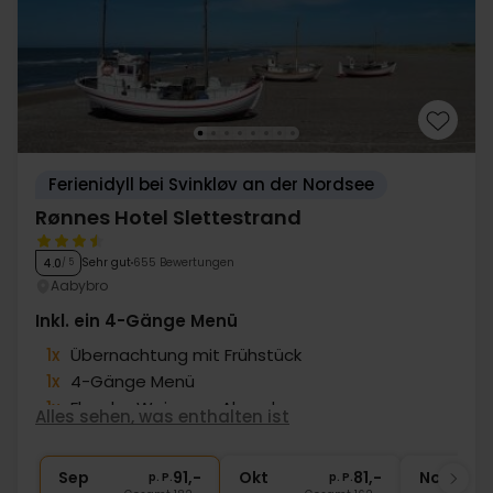
Ferienidyll bei Svinkløv an der Nordsee
Rønnes Hotel Slettestrand
Sehr gut
655 Bewertungen
4.0
/ 5
Aabybro
Inkl. ein 4-Gänge Menü
1x
Übernachtung mit Frühstück
1x
4-Gänge Menü
1x
Flasche Wein zum Abendessen
Alles sehen, was enthalten ist
1x
Kaffee und Tee
∞
Gratis Parken
Sep
91,-
Okt
81,-
Nov
p. P.
p. P.