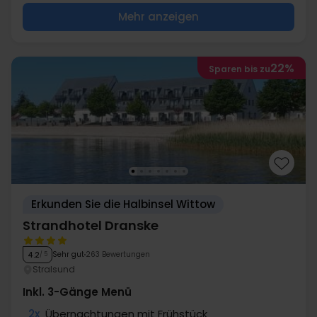
Mehr anzeigen
22%
Sparen bis zu
Erkunden Sie die Halbinsel Wittow
Strandhotel Dranske
Sehr gut
263 Bewertungen
4.2
/ 5
Stralsund
Inkl. 3-Gänge Menü
2x
Übernachtungen mit Frühstück