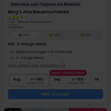
Weinreise zum Tiefpreis ins Rheintal
Berg's Alte Bauernschänke
Sehr gut
180 Bewertungen
4.3
/ 5
Koblenz
149,-
145,-
199,-
Inkl. 3-Gänge Menü
2x
Übernachtungen mit Frühstück
2x
3-Gänge Menü
1x
1 Glas Wein (hauseigener)
Alles sehen, was enthalten ist
1x
Nutzung Sauna
WENIG VERFÜGBARKEIT
∞
Gratis Internet und Parken
Aug
149,-
Sep
169,-
Okt
p. P.
p. P.
Gesamt 298,-
Gesamt 338,-
G
Mehr anzeigen