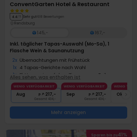
ConventGarten Hotel & Restaurant
Sehr gut
518 Bewertungen
4.4
/ 5
Rendsburg
145,-
167,-
Inkl. täglicher Tapas-Auswahl (Mo-Sa), 1
Flasche Wein & Saunanutzung
2x
Übernachtungen mit Frühstück
1x
4 Tapas-Gerichte nach Wahl
1x
Fl. Hauswein auf dem Zimmer zum Teilen
Alles sehen, was enthalten ist
∞
Saunanutzung m. Bademantel & Badeschuhe
WENIG VERFÜGBARKEIT
WENIG VERFÜGBARKEIT
WENIG VERF
2x
1 Flasche Mineralwasser
Aug
217,-
Sep
217,-
Okt
p. P.
p. P.
Gesamt 434,-
Gesamt 434,-
G
Mehr anzeigen
41%
Sparen bis zu