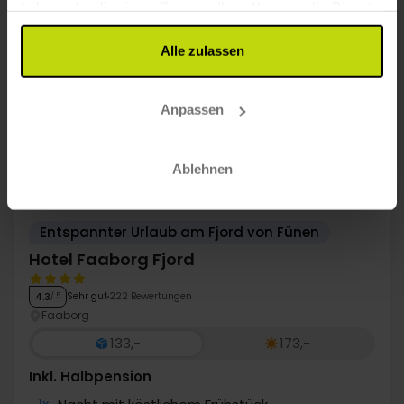
haben oder die sie im Rahmen Ihrer Nutzung der Dienste
gesammelt haben.
Alle zulassen
18%
Sparen bis zu
Anpassen
Ablehnen
Entspannter Urlaub am Fjord von Fünen
Hotel Faaborg Fjord
Sehr gut
222 Bewertungen
4.3
/ 5
Faaborg
133,-
173,-
Inkl. Halbpension