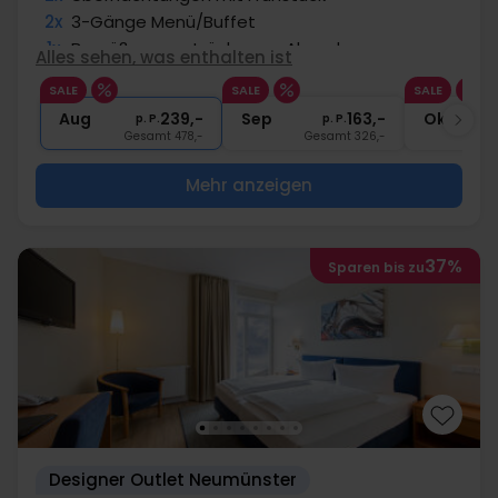
2x
3-Gänge Menü/Buffet
1x
Begrüßungsgetränk vorm Abendessen
Alles sehen, was enthalten ist
1x
1 Flasche Mineralwasser
SALE
SALE
SALE
1x
Bademantel im Zimmer
Aug
239,-
Sep
163,-
Okt
p. P.
p. P.
Gesamt 478,-
Gesamt 326,-
G
Mehr anzeigen
37%
Sparen bis zu
Designer Outlet Neumünster