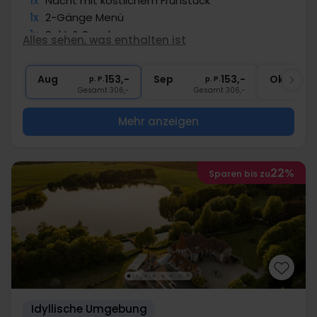
1x
Nacht mit köstlichem Frühstück
1x
2-Gänge Menü
1x
Sekt & Snacks
Alles sehen, was enthalten ist
1x
Kaffee zum Mitnehmen
∞
Gratis Fahrradverleih
Aug
153,-
Sep
153,-
Okt
p. P.
p. P.
Gesamt 306,-
Gesamt 306,-
G
Mehr anzeigen
22%
Sparen bis zu
Idyllische Umgebung