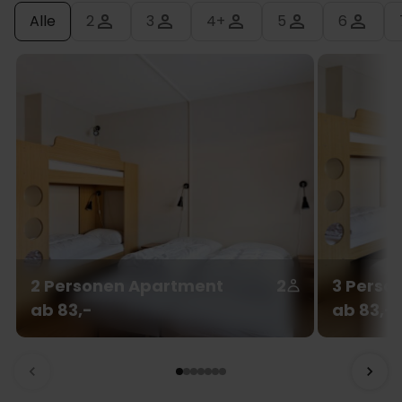
Alle
2
3
4+
5
6
2 Personen Apartment
2
3 Perso
ab 83,-
ab 83,-