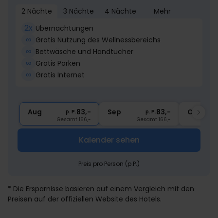
2 Nächte
3 Nächte
4 Nächte
Mehr
2x
Übernachtungen
∞
Gratis Nutzung des Wellnessbereichs
∞
Bettwäsche und Handtücher
∞
Gratis Parken
∞
Gratis Internet
Aug
83,-
Sep
83,-
Okt
p. P.
p. P.
Gesamt 166,-
Gesamt 166,-
Kalender sehen
Preis pro Person (p.P.)
* Die Ersparnisse basieren auf einem Vergleich mit den
Preisen auf der offiziellen Website des Hotels.