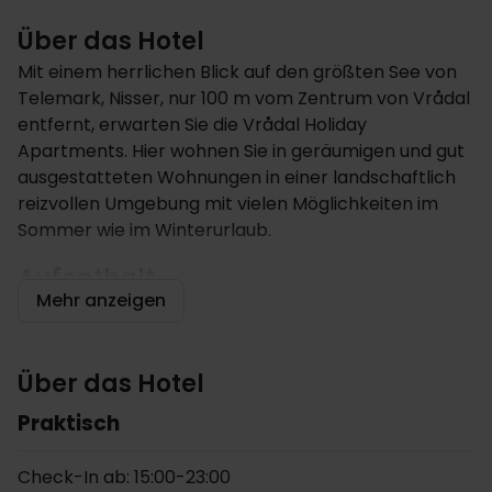
Über das Hotel
Mit einem herrlichen Blick auf den größten See von
Telemark, Nisser, nur 100 m vom Zentrum von Vrådal
entfernt, erwarten Sie die Vrådal Holiday
Apartments. Hier wohnen Sie in geräumigen und gut
ausgestatteten Wohnungen in einer landschaftlich
reizvollen Umgebung mit vielen Möglichkeiten im
Sommer wie im Winterurlaub.
Aufenthalt
Mehr anzeigen
Der Aufenthalt ist sowohl für Familienurlaube und
Paare im Aktivurlaub als auch für größere Gruppen
bis zu acht Personen hervorragend geeignet. Direkt
Über das Hotel
vor der Tür finden Sie sowohl Wald, Berge und einen
Praktisch
schönen See. Im Winter ist das Gebiet ideal für
Skiaktivitäten mit Pisten und Liften im Umkreis von
Check-In ab: 15:00-23:00
wenigen Kilometern. Für Ihren Sommerurlaub ist die