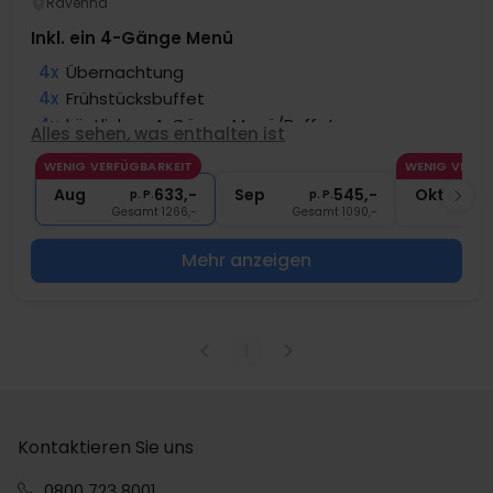
Ravenna
Inkl. ein 4-Gänge Menü
4x
Übernachtung
4x
Frühstücksbuffet
4x
köstliches 4-Gänge Menü/Buffet
Alles sehen, was enthalten ist
∞
Gratis Nutzung des Schwimmbads
WENIG VERFÜGBARKEIT
WENIG VERFÜ
∞
Gratis Nutzung Fitness
Aug
633,-
Sep
545,-
Okt
p. P.
p. P.
Gesamt 1266,-
Gesamt 1090,-
Ges
Mehr anzeigen
1
Kontaktieren Sie uns
0800 723 8001