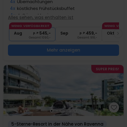
4x
Übernachtungen
4x
köstliches Frühstücksbuffet
4x
4-Gänge Menü
Alles sehen, was enthalten ist
∞
Strandservice (Sonnenschirm + Liege)
WENIG VERFÜGBARKEIT
WENIG VERFÜ
∞
Gratis Nutzung der Schwimmbäder
Aug
545,-
Sep
459,-
Okt
p. P.
p. P.
Gesamt 1090,-
Gesamt 918,-
G
Mehr anzeigen
SUPER PREIS!
5-Sterne-Resort in der Nähe von Ravenna