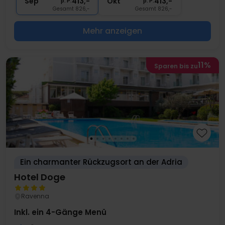
Sep
413,-
Okt
413,-
p. P.
p. P.
Gesamt 826,-
Gesamt 826,-
Mehr anzeigen
11%
Sparen bis zu
Ein charmanter Rückzugsort an der Adria
Hotel Doge
Ravenna
Inkl. ein 4-Gänge Menü