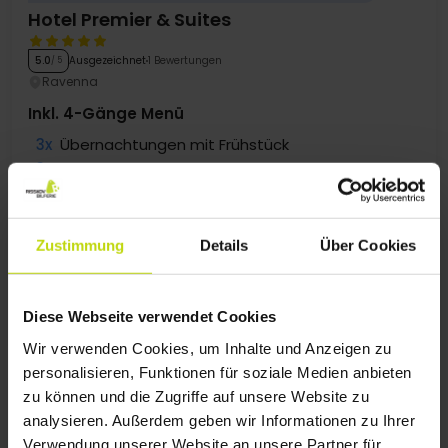
Hotel Premier & Suites
Ausgezeichnet
1 Bewertungen
5.0
/ 5
Ravenna
Inkl. 4-Gänge Menü
3x
Übernachtungen mit Frühstück
3x
4-Gänge Menü
1x
3 Stunden Nutzung SPA
Alles sehen, was enthalten ist
3x
Strandservice (Sonnenschirm + Liege)
WENIG VERFÜGBARKEIT
∞
Gratis Nutzung der Schwimmbäder
Zustimmung
Details
Über Cookies
Aug
665,-
Sep
479,-
p. P.
p. P.
Gesamt 1330,-
Gesamt 958,-
Mehr anzeigen
Diese Webseite verwendet Cookies
Wir verwenden Cookies, um Inhalte und Anzeigen zu
personalisieren, Funktionen für soziale Medien anbieten
SUPER PREIS!
zu können und die Zugriffe auf unsere Website zu
analysieren. Außerdem geben wir Informationen zu Ihrer
Verwendung unserer Website an unsere Partner für