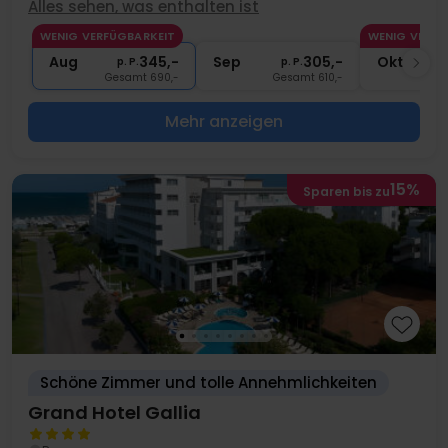
Alles sehen, was enthalten ist
∞
Gratis Nutzung der Schwimmbäder
WENIG VERFÜGBARKEIT
WENIG VERFÜ
∞
Gratis Nutzung Fitness
Aug
345,-
Sep
305,-
Okt
p. P.
p. P.
Gesamt 690,-
Gesamt 610,-
G
Mehr anzeigen
15%
Sparen bis zu
Schöne Zimmer und tolle Annehmlichkeiten
Grand Hotel Gallia