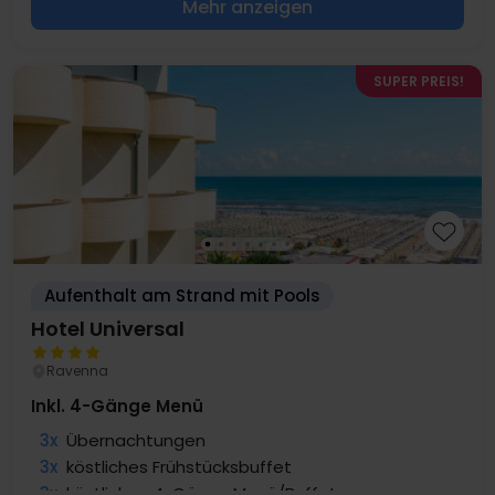
Mehr anzeigen
SUPER PREIS!
Aufenthalt am Strand mit Pools
Hotel Universal
Ravenna
Inkl. 4-Gänge Menü
3x
Übernachtungen
3x
köstliches Frühstücksbuffet
3x
köstliches 4-Gänge Menü/Buffet