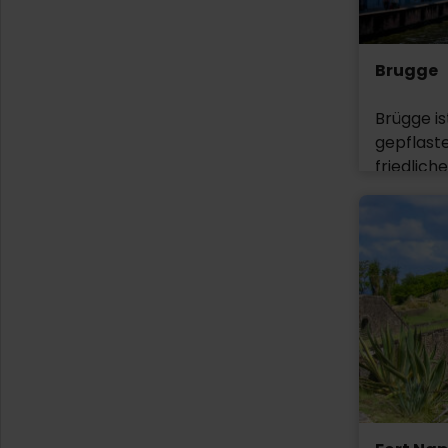
am Fluss D
Am 18. un
Brugge
Schlacht
ausgetra
Brügge is
beauftrag
gepflaste
preußisch
friedlich
Kugelhag
schaffen
Grouchy,
einen Pan
Preußen i
Architek
Hilfe kom
belgisch
anders a
Kanalboo
charmante
entspann
kulturell