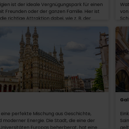
tenerzähler – schlicht ein hochbegabter
lgien ist der ideale Vergnügungspark für einen
Wat
sind
it Freunden oder der ganzen Familie. Hier ist
von
Erle
die richtige Attraktion dabei, wie z. B. der
Sch
Radja River, die verrückte Calamity Mine und
bri
usforderung des Tutankhamon. Bei all den
bes
nen erleben Familien hier garantiert einen
Heu
eichen, vergnüglichen Nachmittag.
den
die 
ders
gew
dem
gib
Inf
Gal
In 
Mus
 eine perfekte Mischung aus Geschichte,
Ein
der
d moderner Energie. Die Stadt, die eine der
Sai
ver
Universitäten Europas beherbergt, hat eine
gel