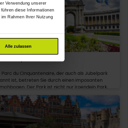
hrer Verwendung unserer
ten Museen der Stadt befinden sich hier, wie das
 führen diese Informationen
ar, das Kunstmuseum und natürlich das
ie im Rahmen Ihrer Nutzung
ikmuseum. Genießen Sie ein kleines Frühstück im
ften Saal des Musikmuseums, von wo man eine
öne Aussicht auf Brüssel hat.
Alle zulassen
c du Cinquantenaire
 Parc du Cinquantenaire, der auch als Jubelpark
annt ist, betreten Sie durch einen imposanten
umphbogen. Der Park ist nicht nur irgendein Park,
dern eine nationale Sehenswürdigkeit. Anlässlich
 50-jährigen Jubiläums der Unabhängigkeit Belgiens
 Niederländischen Königreich erbaute König
pold II. diesen imposanten, 30 Hektar großen Park,
dem sich drei Museen befinden. Das Autoworld ist