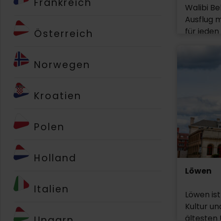
Frankreich
Geschich
Walibi Be
Künstler.
Ausflug m
für jeden 
Österreich
berühmte 
die Hera
Norwegen
Attraktio
ereignisr
Kroatien
Polen
Holland
Löwen
Italien
Löwen ist
Kultur un
ältesten 
Ungarn