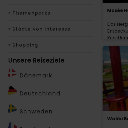
Musée H
»
Themenparks
Das Herg
»
Städte von Interesse
Entdecku
Künstler
800 Foto
»
Shopping
um die Ar
seinen Hu
Unsere Reiseziele
Haddock, 
die zwei 
Dänemark
und natü
Rastapopo
Deutschland
Erleben S
Jahrhund
Schweden
Hergé war
Walibi B
begnadete