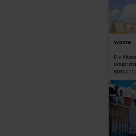
Ein Rund
empfehlen
Attraktio
Wavre
Die Klein
Hauptsta
Brabant u
Einwohner
Die Stadt
bieten, d
Sankt Jo
dem 18. 
Karmelite
Walibi-V
benannt. 