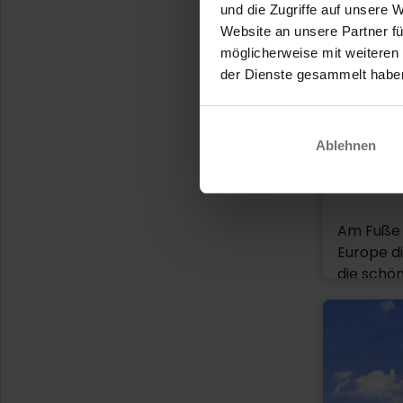
und die Zugriffe auf unsere 
Geschich
Website an unsere Partner fü
Sohn, der
möglicherweise mit weiteren
soll ansc
der Dienste gesammelt habe
angeferti
aufgetauc
in Brüsse
Ablehnen
versuchte
Feuer pin
Mini-Eu
Ebenfalls
kleine M
Am Fuße 
gekleide
Europe d
viele da
die schö
Kopenhag
einen Sp
eines pin
und Vene
ihr belgi
Sehenswü
zurückge
des Vesuv
Mauer ha