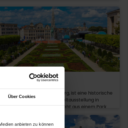
eum. Rund um das Schlachtfeld gibt es zahlreiche
önem gewölbten Glasdach wurde 1847 im
kmäler für die verschiedenen Nationalitäten der
renaissance-Stil entworfen und erbaut. Die
daten, die hier an der Front gekämpft haben.
eries Royales Saint-Hubert beherbergen einige der
lusivsten Boutiquen Brüssels. Hier gibt es außerdem
le gute Restaurants und Cafés, die aus den Galeries
nt-Hubert einen lebhaften, gut besuchten Ort
hen.
t des Arts
Mont des Arts, oder Kunstberg, ist eine historische
Über Cookies
ge, die 1910 anlässlich der Weltausstellung in
ssel angelegt wurde. Sie besteht aus einem Park
 einer Treppe mit Fontänen. Vom Mont des Arts
 man eine herrliche Aussicht auf den Rathausplatz
 Medien anbieten zu können
nd Place“, auf den ganz Brüssel stolz ist. Viele der