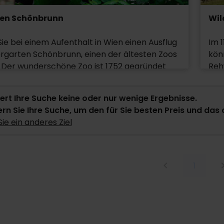
ten Schönbrunn
Wil
e bei einem Aufenthalt in Wien einen Ausflug
Im 
ergarten Schönbrunn, einen der ältesten Zoos
kön
. Der wunderschöne Zoo ist 1752 gegründet
Reh
d ist eine der wenigen Einrichtungen, in
Der 
. auch Pandabären leben. Im historischen
Kän
efert Ihre Suche keine oder nur wenige Ergebnisse.
sind auch viele andere interessante Tiere aus
aus
ern Sie Ihre Suche, um den für Sie besten Preis und das
t zu sehen.
zah
ie ein anderes Ziel
der
beli
1