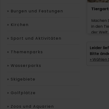
Tiergar
»
Burgen und Festungen
Machen Si
»
Kirchen
in den Ti
der Welt
worden un
»
Sport und Aktivitäten
denen u.a
Leider li
Wildpark 
»
Themenparks
Bitte änd
aller Wel
» Wählen S
»
Wasserparks
»
Skigebiete
»
Golfplätze
»
Zoos und Aquarien