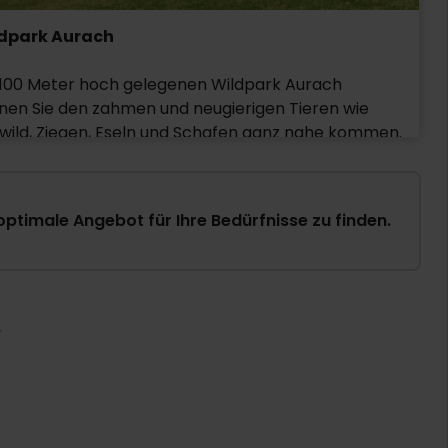
dpark Aurach
1100 Meter hoch gelegenen Wildpark Aurach
nen Sie den zahmen und neugierigen Tieren wie
wild, Ziegen, Eseln und Schafen ganz nahe kommen.
Park hat auch einige exotische Tiere wie Affen,
gurus, Lamas und Tibetanische Yakochsen, die Sie
 sicherem Abstand beobachten können. Die vielen
 optimale Angebot für Ihre Bedürfnisse zu finden.
men Tiere und die vielen Quadratmeter Natur sowie
 Spielbereich machen den Park zu einem sehr
ebten Ziel für Familien mit Kindern.