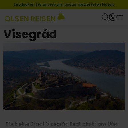
Entdecken Sie unsere am besten bewerteten Hotels
Visegrád
Die kleine Stadt Visegrád liegt direkt am Ufer