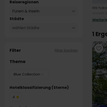
Reiseregionen
Wir habe
Fünen & Inseln
unsere s
Olsen Re
Städte
Weiterle
wählen Städte
1 Er
Filter
Filter löschen
Theme
Blue Collection
Hotelklassifizierung (Sterne)
4
4
Hotelsterne