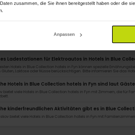
 Daten zusammen, die Sie ihnen bereitgestellt haben oder die s
n.
Anpassen
FAQ
 es Ladestationen für Elektroautos in Hotels in Blue Colle
isten Hotels in Blue Collection hotels in Fyn können spezielle Ernährungs
Gluten, Laktose oder Nüsse berücksichtigen. Bitte informieren Sie das Hot
he Hotels in Blue Collection hotels in Fyn sind laut G
v bietet viele Hotels in Blue Collection hotels in Fyn mit Zimmern, die für Fa
bett.
he kinderfreundlichen Aktivitäten gibt es in Blue Collect
sskov bietet viele Hotels in Blue Collection hotels in Fyn mit Familienzimm