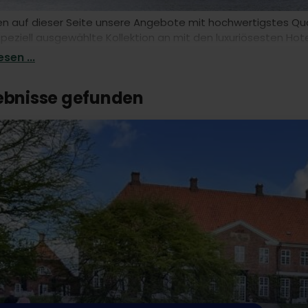
n auf dieser Seite unsere Angebote mit hochwertigstes Qual
peziell ausgewählte Kollektion an mit den luxuriösesten Hote
isen Preisen buchen können. "Blue Collection" steht für Luxu
sen ...
gebnisse gefunden