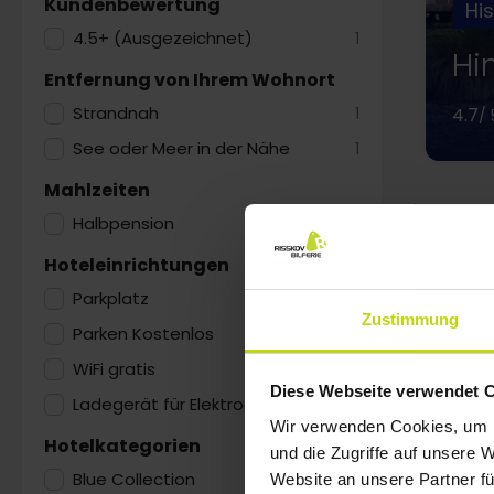
Kundenbewertung
Hi
4.5+ (Ausgezeichnet)
1
Hi
Entfernung von Ihrem Wohnort
Strandnah
1
4.7
/ 
See oder Meer in der Nähe
1
Mahlzeiten
Halbpension
1
Hoteleinrichtungen
Parkplatz
1
Zustimmung
Parken Kostenlos
1
WiFi gratis
1
Diese Webseite verwendet 
Ladegerät für Elektroautos
1
Wir verwenden Cookies, um I
Hotelkategorien
und die Zugriffe auf unsere 
Blue Collection
1
Website an unsere Partner fü