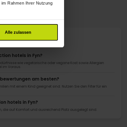
ie im Rahmen Ihrer Nutzung
Alle zulassen
ction hotels in Fyn?
bedürfnisse wie vegetarische oder vegane Kost sowie Allergien
el im Voraus.
ästebewertungen am besten?
milien mit einem Kind geeignet sind. Nutzen Sie den Filter für ein
ion hotels in Fyn?
ern, die auf Komfort und ausreichend Platz ausgelegt sind.