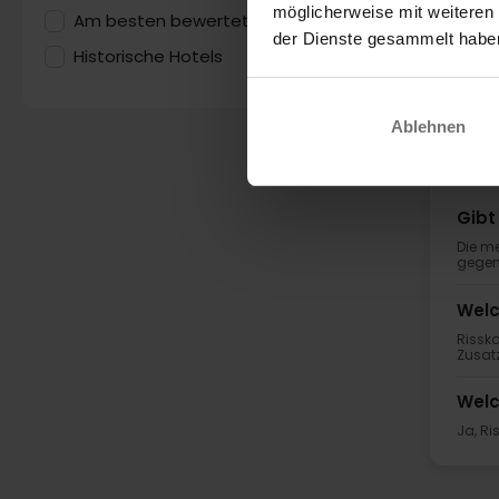
möglicherweise mit weiteren
Am besten bewertet
1
der Dienste gesammelt habe
Historische Hotels
1
Ablehnen
Gibt
Die me
gegen 
Welc
Rissko
Zusatz
Welc
Ja, Ri