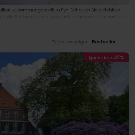
ität zusammengestellt in Fyn. Schauen Sie sich bitte
ls, die Sie bei uns, wie gewohnt, zu unseren grossartigen
s, Komfort und garantierte Zufriedenheit.
Zuerst anzeigen:
Bestseller
41%
Sparen bis zu