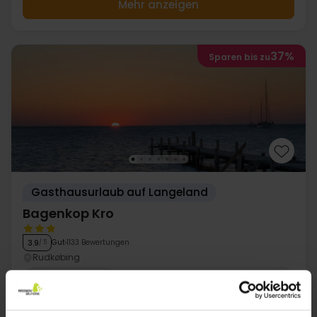
Mehr anzeigen
37%
Sparen bis zu
Gasthausurlaub auf Langeland
Bagenkop Kro
Gut
1133 Bewertungen
3.9
/ 5
Rudkøbing
91,-
115,-
155,-
Inkl. Fisch buffet