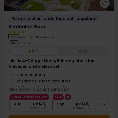
mehr aus Ihrem Urlaub zu bieten, mit großartigen
Inklusivleistungen und komfortablen Aufenthalten, die
es Ihnen ermöglichen, sich auf das Wesentliche zu
Romantischer Landurlaub auf Langeland
konzentrieren: mehr zu erleben.
Skrøbelev Gods
Sehr gut
53 Bewertungen
4.2
/ 5
Rudkøbing
145,-
93,-
Inkl. 1x 4-Gänge-Menü, Führung über das
Anwesen und vieles mehr
1x
Übernachtung
1x
köstliches Frühstücksbuffet
1x
4-Gänge Gastronomie Erlebnis
Alles sehen, was enthalten ist
∞
Burgführung
WENIG VERFÜGBARKEIT
SALE
∞
Gratis Internet und Parken
Aug
145,-
Sep
145,-
Okt
p. P.
p. P.
Gesamt 290,-
Gesamt 290,-
G