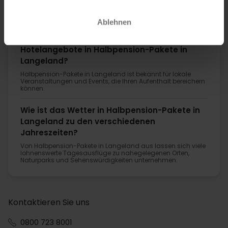
Ja, Halbpension-Pakete in Langeland bietet viele
familienfreundliche Aktivitäten und Attraktionen und eignet
sich ideal für einen Urlaub mit Kindern.
Ablehnen
Gibt es Last-Minute- oder Same-Day-
Hotelangebote in Halbpension-Pakete in
Langeland?
Halbpension-Pakete in Langeland ist bekannt für lokale
Veranstaltungen und Events, die Ihren Aufenthalt bereichern
können.
Wie ist das Wetter in Halbpension-Pakete in
Langeland zu den verschiedenen
Jahreszeiten?
Von Halbpension-Pakete in Langeland aus lassen sich viele
lohnenswerte Tagesausflüge zu nahegelegenen Orten,
Naturparks und Sehenswürdigkeiten unternehmen.
Kontaktieren Sie uns
0800 723 8001