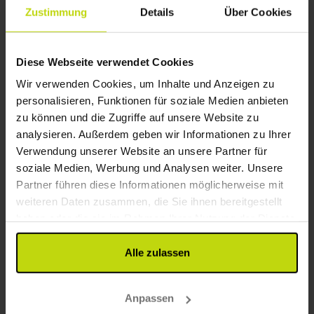
1x
Übernachtung
Zustimmung
Details
Über Cookies
1x
Frühstücksbuffet
1x
Fischbuffet
Alles sehen, was enthalten ist
1x
Kaffee/Tee u. Kuchen am Ankunftstag
Diese Webseite verwendet Cookies
WENIG VERFÜGBARKEIT
SALE
SALE
∞
Gratis Internet und Parken
Wir verwenden Cookies, um Inhalte und Anzeigen zu
Aug
91,-
Sep
91,-
Okt
p. P.
p. P.
Gesamt 182,-
Gesamt 182,-
G
personalisieren, Funktionen für soziale Medien anbieten
zu können und die Zugriffe auf unsere Website zu
Mehr anzeigen
analysieren. Außerdem geben wir Informationen zu Ihrer
Verwendung unserer Website an unsere Partner für
soziale Medien, Werbung und Analysen weiter. Unsere
1
Partner führen diese Informationen möglicherweise mit
weiteren Daten zusammen, die Sie ihnen bereitgestellt
haben oder die sie im Rahmen Ihrer Nutzung der Dienste
FAQ
gesammelt haben.
Alle zulassen
Gibt es Hotels mit gehobenem Standard oder
Luxushotels in Halbpension-Pakete in
Langeland?
Anpassen