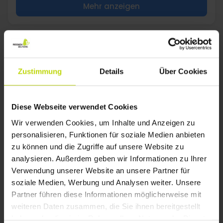
Mehr anzeigen
1
Zustimmung
Details
Über Cookies
FAQ
Welche Hotels in Last Minute DEALS Gråsten
Diese Webseite verwendet Cookies
können spezielle Ernährungsbedürfnisse
Wir verwenden Cookies, um Inhalte und Anzeigen zu
berücksichtigen?
personalisieren, Funktionen für soziale Medien anbieten
Die günstigste Zeit für einen Hotelaufenthalt in Last Minute
zu können und die Zugriffe auf unsere Website zu
DEALS Gråsten ist häufig außerhalb der Hochsaison oder
unter der Woche.
analysieren. Außerdem geben wir Informationen zu Ihrer
Verwendung unserer Website an unsere Partner für
Welche Ausflüge eignen sich als
soziale Medien, Werbung und Analysen weiter. Unsere
Tagesausflug von Last Minute DEALS
Partner führen diese Informationen möglicherweise mit
Gråsten?
weiteren Daten zusammen, die Sie ihnen bereitgestellt
Die beste Reisezeit für Last Minute DEALS Gråsten hängt von
Ihren Interessen ab, da jede Jahreszeit ihre eigenen
haben oder die sie im Rahmen Ihrer Nutzung der Dienste