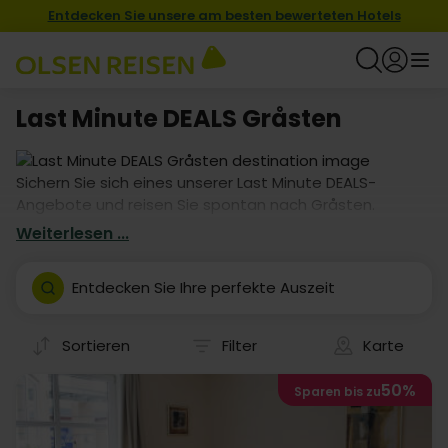
Entdecken Sie unsere am besten bewerteten Hotels
Last Minute DEALS Gråsten
Sichern Sie sich eines unserer Last Minute DEALS-
Angebote und reisen Sie spontan nach Gråsten.
Profitieren Sie von attraktiven Preisen und einer großen
Weiterlesen ...
Hotelauswahl. Entdecken Sie Last Minute DEALS-Urlaube
in Gråsten und buchen Sie jetzt!
Entdecken Sie Ihre perfekte Auszeit
Sortieren
Filter
Karte
50%
Sparen bis zu