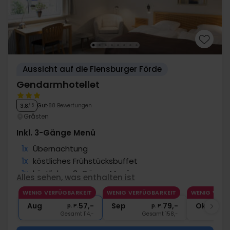
Aussicht auf die Flensburger Förde
Gendarmhotellet
Gut
88 Bewertungen
3.8
/ 5
Gråsten
Inkl. 3-Gänge Menü
1x
Übernachtung
1x
köstliches Frühstücksbuffet
1x
köstliches 3-Gänge Menü
Alles sehen, was enthalten ist
∞
Gratis Parken am Hotel
WENIG VERFÜGBARKEIT
WENIG VERFÜGBARKEIT
WENIG VERF
∞
Gratis Internet
Aug
57,-
Sep
79,-
Okt
p. P.
p. P.
Gesamt 114,-
Gesamt 158,-
G