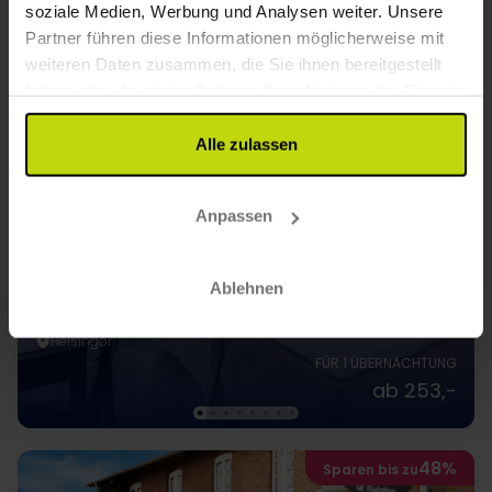
soziale Medien, Werbung und Analysen weiter. Unsere
Partner führen diese Informationen möglicherweise mit
weiteren Daten zusammen, die Sie ihnen bereitgestellt
haben oder die sie im Rahmen Ihrer Nutzung der Dienste
gesammelt haben.
Alle zulassen
Anpassen
Luxus direkt am Meer
Marienlyst Strandhotel
Ablehnen
4.6
/ 5
Ausgezeichnet
557 Bewertungen
Helsingør
FÜR 1 ÜBERNACHTUNG
ab 253,-
48%
Sparen bis zu