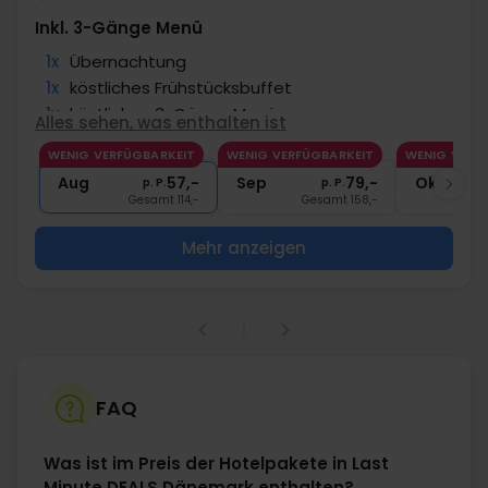
Inkl. 3-Gänge Menü
1x
Übernachtung
1x
köstliches Frühstücksbuffet
1x
köstliches 3-Gänge Menü
Alles sehen, was enthalten ist
∞
Gratis Parken am Hotel
WENIG VERFÜGBARKEIT
WENIG VERFÜGBARKEIT
WENIG VERF
∞
Gratis Internet
Aug
57,-
Sep
79,-
Okt
p. P.
p. P.
Gesamt 114,-
Gesamt 158,-
G
Mehr anzeigen
1
FAQ
Was ist im Preis der Hotelpakete in Last
Minute DEALS Dänemark enthalten?