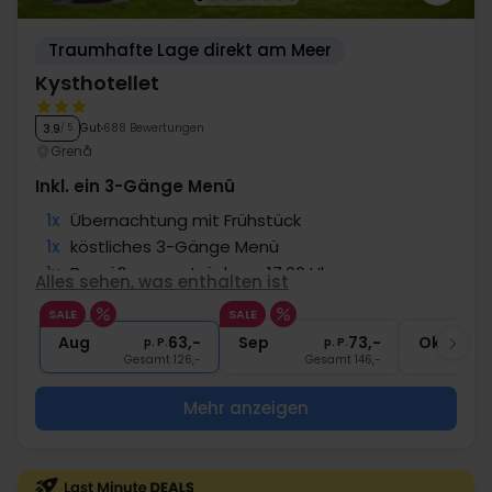
Traumhafte Lage direkt am Meer
Kysthotellet
Gut
688 Bewertungen
3.9
/ 5
Grenå
Inkl. ein 3-Gänge Menü
1x
Übernachtung mit Frühstück
1x
köstliches 3-Gänge Menü
1x
Begrüßungsgetränk um 17.00 Uhr
Alles sehen, was enthalten ist
∞
Gratis Kaffee/Tee zum Aufenthalt
SALE
SALE
∞
Gratis Internet und Parken
Aug
63,-
Sep
73,-
Okt
p. P.
p. P.
Gesamt 126,-
Gesamt 146,-
G
Mehr anzeigen