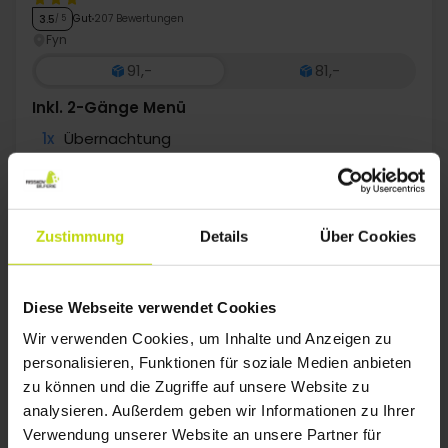
Gut
207 Bewertungen
3.5
/ 5
Fyn
91,-
81,-
Inkl. 2-Gänge Menü
1x
Übernachtung
1x
köstliches Frühstücksbuffet
1x
2-Gänge Menü
Alles sehen, was enthalten ist
∞
Gratis Internet
CLASSIC II.
SALE
SALE
1x
Kaffee zum Mitnehmen
Zustimmung
Details
Über Cookies
Aug
91,-
Sep
91,-
Okt
p. P.
p. P.
Gesamt 182,-
Gesamt 182,-
G
Diese Webseite verwendet Cookies
Mehr anzeigen
Wir verwenden Cookies, um Inhalte und Anzeigen zu
personalisieren, Funktionen für soziale Medien anbieten
zu können und die Zugriffe auf unsere Website zu
analysieren. Außerdem geben wir Informationen zu Ihrer
23%
Sparen bis zu
Verwendung unserer Website an unsere Partner für