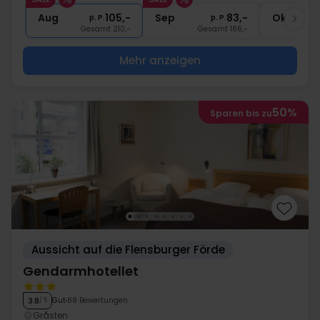
1x
Kaffee und Süsses
Aug
105,-
Sep
83,-
Okt
p. P.
p. P.
Gesamt 210,-
Gesamt 166,-
G
Mehr anzeigen
50%
Sparen bis zu
Aussicht auf die Flensburger Förde
Gendarmhotellet
Gut
88 Bewertungen
3.8
/ 5
Gråsten