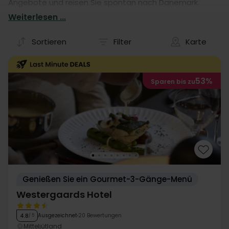
Angebote und reisen Sie spontan nach Dänemark.
Profitieren Sie von attraktiven Preisen und einer großen
Weiterlesen ...
Hotelauswahl. Entdecken Sie Last Minute DEALS-Urlaube
in Dänemark und buchen Sie jetzt!
Sortieren
Filter
Karte
53%
Sparen bis zu
Genießen Sie ein Gourmet-3-Gänge-Menü
Westergaards Hotel
Ausgezeichnet
20 Bewertungen
4.8
/ 5
Mitteljütland