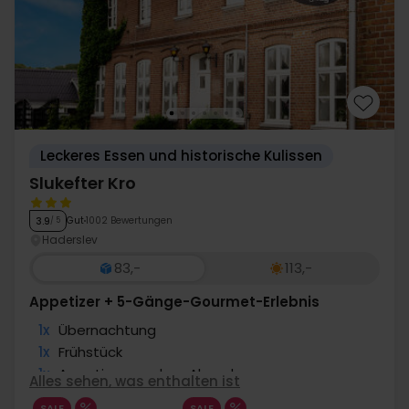
Leckeres Essen und historische Kulissen
Slukefter Kro
Gut
1002 Bewertungen
3.9
/ 5
Haderslev
83,-
113,-
Appetizer + 5-Gänge-Gourmet-Erlebnis
1x
Übernachtung
1x
Frühstück
1x
Appetizer vor dem Abendessen
Alles sehen, was enthalten ist
1x
5-Gänge Gourmet Erlebnis
SALE
SALE