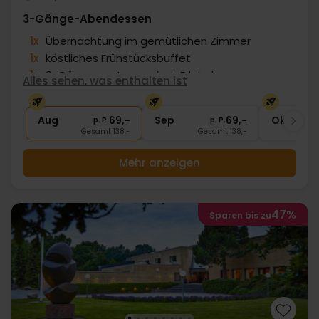
3-Gänge-Abendessen
1x
Übernachtung im gemütlichen Zimmer
1x
köstliches Frühstücksbuffet
1x
3-Gänge gastronomisch Erlebnis
Alles sehen, was enthalten ist
1x
Kaffee und Süsses
∞
Gratis Parken
Aug
69,-
Sep
69,-
Okt
p. P.
p. P.
Gesamt 138,-
Gesamt 138,-
G
Mehr anzeigen
47%
Sparen bis zu