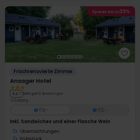
33%
Sparen bis zu
Frischrenovierte Zimmer
Ansager Hotel
Sehr gut
19 Bewertungen
4.2
/ 5
Esbjerg
113,-
113,-
Inkl. Sandwiches und einer Flasche Wein
2x
Übernachtungen
2x
Frühstück