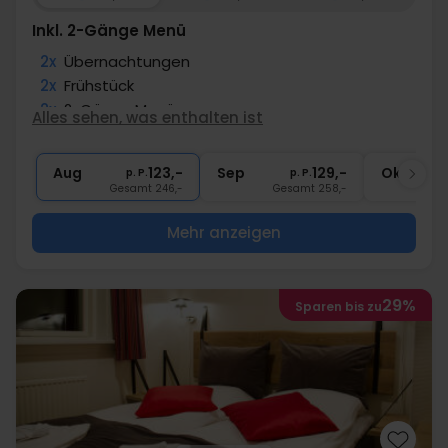
Inkl. 2-Gänge Menü
2x
Übernachtungen
2x
Frühstück
2x
2-Gänge Menü
Alles sehen, was enthalten ist
1x
1 Begrüßungsgetränk
∞
Gratis Internet
Aug
123,-
Sep
129,-
Okt
p. P.
p. P.
Gesamt 246,-
Gesamt 258,-
G
Mehr anzeigen
29%
Sparen bis zu