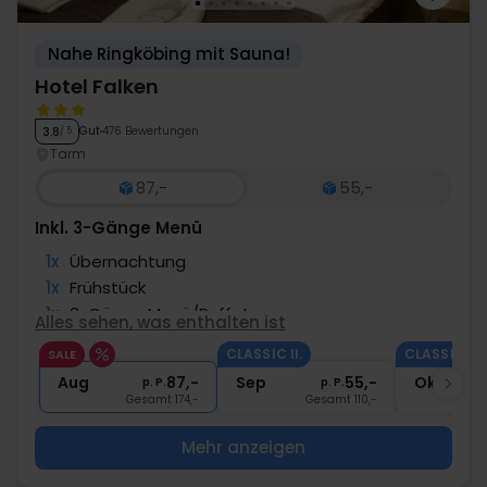
Nahe Ringköbing mit Sauna!
Hotel Falken
Gut
476 Bewertungen
3.8
/ 5
Tarm
87,-
55,-
Inkl. 3-Gänge Menü
1x
Übernachtung
1x
Frühstück
1x
3-Gänge Menü/Buffet
Alles sehen, was enthalten ist
2x
Gläser Wein zum Essen
CLASSIC II.
CLASSIC II.
SALE
∞
Gratis Internet
Aug
87,-
Sep
55,-
Okt
p. P.
p. P.
Gesamt 174,-
Gesamt 110,-
Mehr anzeigen