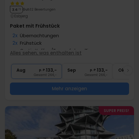
Gut
32 Bewertungen
3.4
/ 5
Esbjerg
Paket mit Frühstück
2x
Übernachtungen
2x
Frühstück
∞
Gratis Kaffee/Tee auf dem Zimmer
Alles sehen, was enthalten ist
∞
Gratis Internet
∞
Zentrale Lage
Aug
133,-
Sep
133,-
Okt
p. P.
p. P.
Gesamt 266,-
Gesamt 266,-
G
Mehr anzeigen
SUPER PREIS!