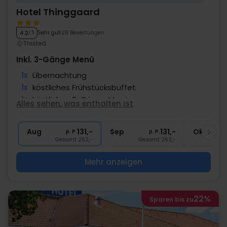
Hotel Thinggaard
Sehr gut
28 Bewertungen
4.2
/ 5
Thisted
Inkl. 3-Gänge Menü
1x
Übernachtung
1x
köstliches Frühstücksbuffet
1x
köstliches 3-Gänge Menü
Alles sehen, was enthalten ist
∞
Gratis Parken
Aug
131,-
Sep
131,-
Okt
p. P.
p. P.
Gesamt 262,-
Gesamt 262,-
G
Mehr anzeigen
22%
Sparen bis zu