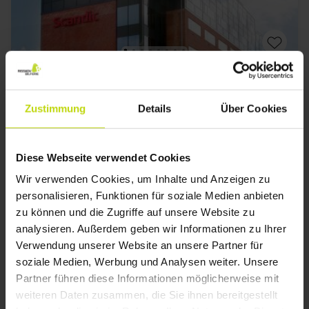
Kurzurlaub in Esbjerg
Scandic Olympic
Zustimmung
Details
Über Cookies
Sehr gut
95 Bewertungen
4.3
/ 5
Esbjerg
Diese Webseite verwendet Cookies
Tapas inklusive
Wir verwenden Cookies, um Inhalte und Anzeigen zu
1x
Übernachtung
personalisieren, Funktionen für soziale Medien anbieten
1x
köstliches Frühstücksbuffet
zu können und die Zugriffe auf unsere Website zu
1x
Tapas
Alles sehen, was enthalten ist
analysieren. Außerdem geben wir Informationen zu Ihrer
1x
1 Glas Wein/Bier an der Bar
Verwendung unserer Website an unsere Partner für
1x
Kaffee zum Mitnehmen
soziale Medien, Werbung und Analysen weiter. Unsere
Aug
93,-
Sep
93,-
Okt
p. P.
p. P.
Gesamt 186,-
Gesamt 186,-
G
Partner führen diese Informationen möglicherweise mit
weiteren Daten zusammen, die Sie ihnen bereitgestellt
Mehr anzeigen