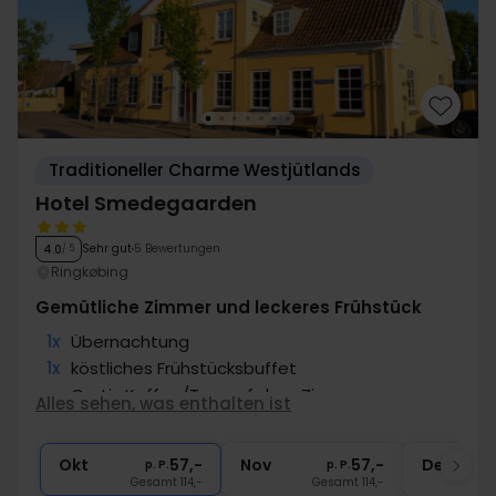
Traditioneller Charme Westjütlands
Hotel Smedegaarden
Sehr gut
5 Bewertungen
4.0
/ 5
Ringkøbing
Gemütliche Zimmer und leckeres Frühstück
1x
Übernachtung
1x
köstliches Frühstücksbuffet
∞
Gratis Kaffee/Tee auf dem Zimmer
Alles sehen, was enthalten ist
∞
Gratis Parken
∞
Gratis Internet
Okt
57,-
Nov
57,-
Dez
p. P.
p. P.
Gesamt 114,-
Gesamt 114,-