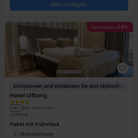
Mehr anzeigen
14%
Sparen bis zu
Entspannen und entdecken Sie das idyllische Ulfborg
Hotel Ulfborg
Gut
6 Bewertungen
3.5
/ 5
Ulfborg
Paket mit Frühstück
1x
Übernachtung