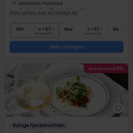
1x
köstliches Frühstück
∞
Gratis Kaffee/Tee auf dem Zimmer
Alles sehen, was enthalten ist
∞
Gratis Parken
∞
Gratis Internet
Okt
57,-
Nov
57,-
Dez
p. P.
p. P.
Gesamt 114,-
Gesamt 114,-
Mehr anzeigen
14%
Sparen bis zu
Ruhige Fjordansichten