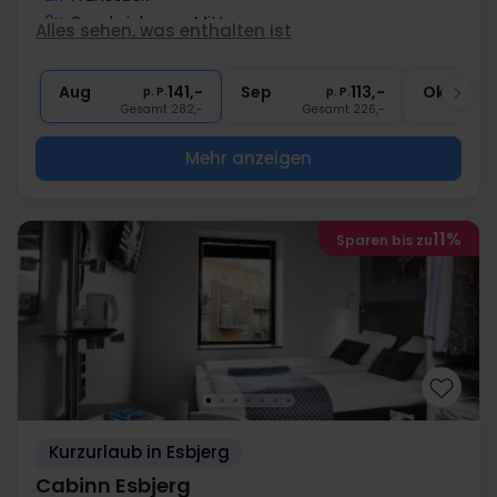
2x
Sandwich zum Mittagessen
Alles sehen, was enthalten ist
2x
Gratis Kaffee/Tee zum Aufenthalt
1x
Fl. Wein bei Anreise pro Zimmer
Aug
141,-
Sep
113,-
Okt
p. P.
p. P.
Gesamt 282,-
Gesamt 226,-
G
Mehr anzeigen
11%
Sparen bis zu
Kurzurlaub in Esbjerg
Cabinn Esbjerg