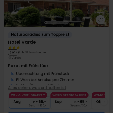
Naturparadies zum Toppreis!
Hotel Varde
Gut
158 Bewertungen
3.9
/ 5
Varde
Paket mit Frühstück
1x
Übernachtung mit Frühstück
1x
Fl. Wein bei Anreise pro Zimmer
1x
Kaffee/Tee zum Mitnehmen
Alles sehen, was enthalten ist
∞
Gratis Parken am Hotel
WENIG VERFÜGBARKEIT
WENIG VERFÜGBARKEIT
WENIG VERF
∞
Gratis Internet
Aug
65,-
Sep
65,-
Okt
p. P.
p. P.
Gesamt 130,-
Gesamt 130,-
G