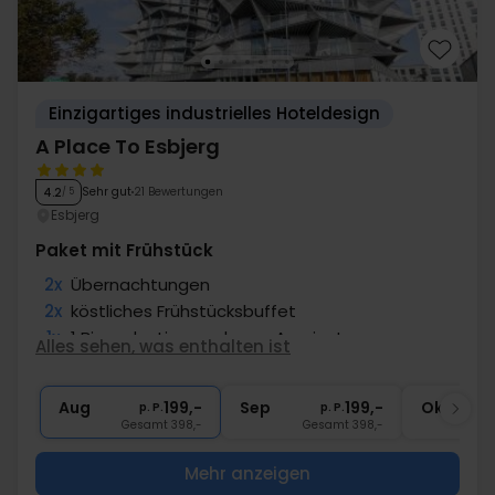
Einzigartiges industrielles Hoteldesign
A Place To Esbjerg
Sehr gut
21 Bewertungen
4.2
/ 5
Esbjerg
Paket mit Frühstück
2x
Übernachtungen
2x
köstliches Frühstücksbuffet
1x
1 Bier oder Limonade am Anreisetag
Alles sehen, was enthalten ist
1x
Kaffee zum Mitnehmen
∞
Gratis Parken
Aug
199,-
Sep
199,-
Okt
p. P.
p. P.
Gesamt 398,-
Gesamt 398,-
G
Mehr anzeigen