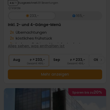
Ausgezeichnet
38 Bewertungen
4.6
/ 5
Varde
233,-
165,-
Inkl. 2- und 4-Gänge-Menü
2x
Übernachtungen
2x
köstliches Frühstück
1x
leckeres 2-Gänge Menü, festgelegt
Alles sehen, was enthalten ist
1x
köstliches 4-Gänge Menü - festgelegt
∞
Gratis Kaffee/Tee zum Aufenthalt
Aug
233,-
Sep
233,-
Okt
p. P.
p. P.
Gesamt 466,-
Gesamt 466,-
G
Mehr anzeigen
20%
Sparen bis zu