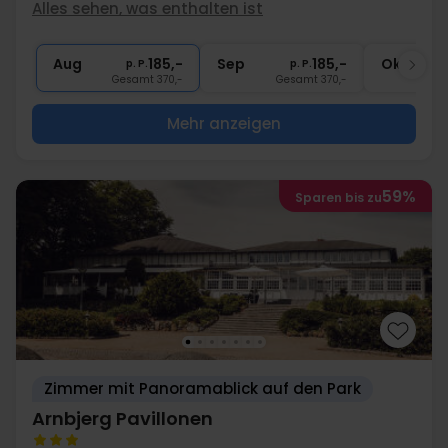
2x
Gratis Kaffee/Tee auf dem Zimmer
Alles sehen, was enthalten ist
∞
Zentrale Lage
2x
Gratis Internet
Aug
185,-
Sep
185,-
Okt
p. P.
p. P.
Gesamt 370,-
Gesamt 370,-
G
Mehr anzeigen
59%
Sparen bis zu
Zimmer mit Panoramablick auf den Park
Arnbjerg Pavillonen