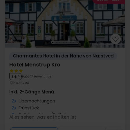
Charmantes Hotel in der Nähe von Næstved
Hotel Menstrup Kro
Gut
547 Bewertungen
3.4
/ 5
Næstved
Inkl. 2-Gänge Menü
2x
Übernachtungen
2x
Frühstück
2x
2-Gänge Menü/Buffet
Alles sehen, was enthalten ist
∞
Gratis Parken
∞
Gratis Internet