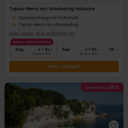
Tapas-Menü am Anreisetag inklusive
1x
Übernachtung mit Frühstück
1x
Tapas-Menü am Anreisetag
∞
Snack auf dem Zimmer
Alles sehen, was enthalten ist
1x
1 Fl. Sekt bei Anreise pro Zimmer
WENIG VERFÜGBARKEIT
∞
Echte dänische Gemütlichkeit
Aug
91,-
Sep
91,-
Okt
p. P.
p. P.
Gesamt 182,-
Gesamt 182,-
G
Mehr anzeigen
15%
Sparen bis zu