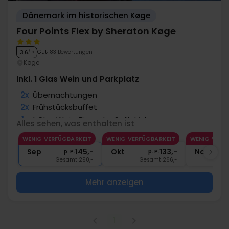
Dänemark im historischen Køge
Four Points Flex by Sheraton Køge
Gut
183 Bewertungen
3.6
/ 5
Køge
Inkl. 1 Glas Wein und Parkplatz
2x
Übernachtungen
2x
Frühstücksbuffet
1x
1 Glas Wein, Bier oder Softdrink
Alles sehen, was enthalten ist
1x
Kaffee zum Mitnehmen
WENIG VERFÜGBARKEIT
WENIG VERFÜGBARKEIT
WENIG VERF
2x
Gratis Parken und Internet
Sep
145,-
Okt
133,-
Nov
p. P.
p. P.
Gesamt 290,-
Gesamt 266,-
G
Mehr anzeigen
1