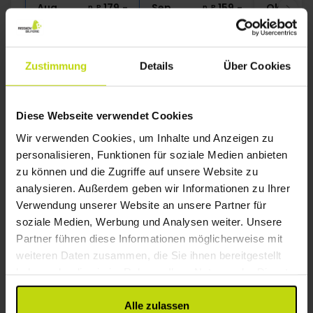
Aug
179,-
Sep
159,-
Okt
p. P.
p. P.
Gesamt 358,-
Gesamt 318,-
G
Mehr anzeigen
Zustimmung
Details
Über Cookies
37%
Sparen bis zu
Diese Webseite verwendet Cookies
Wir verwenden Cookies, um Inhalte und Anzeigen zu
personalisieren, Funktionen für soziale Medien anbieten
zu können und die Zugriffe auf unsere Website zu
analysieren. Außerdem geben wir Informationen zu Ihrer
Verwendung unserer Website an unsere Partner für
soziale Medien, Werbung und Analysen weiter. Unsere
Die Insel Møn - einfach traumhaft
Partner führen diese Informationen möglicherweise mit
Hotel Præstekilde
weiteren Daten zusammen, die Sie ihnen bereitgestellt
haben oder die sie im Rahmen Ihrer Nutzung der Dienste
Sehr gut
282 Bewertungen
4.0
/ 5
gesammelt haben.
Südseeland
Alle zulassen