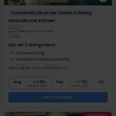
Entspannen Sie an der Ostsee in Rødvig
Strandhotel Klinten
Sehr gut
142 Bewertungen
4.4
/ 5
Køge
Inkl. ein 3-Gänge Menü
1x
Übernachtung
1x
köstliches Frühstücksbuffet
1x
3-Gänge Menü/Buffet
Alles sehen, was enthalten ist
1x
Kaffee/Tee und Kuchen am Nachmittag
∞
Gratis Parken
Aug
119,-
Sep
113,-
Okt
p. P.
p. P.
Gesamt 238,-
Gesamt 226,-
G
Mehr anzeigen
SUPER PREIS!