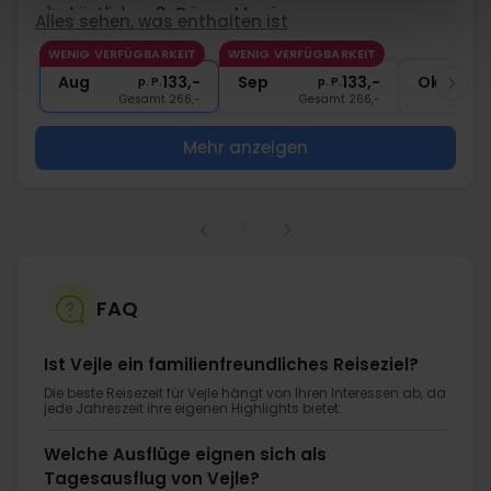
1x
köstliches 3-Gänge Menü
Alles sehen, was enthalten ist
∞
Gratis Parken
WENIG VERFÜGBARKEIT
WENIG VERFÜGBARKEIT
1x
Kaffee zum Mitnehmen
Aug
133,-
Sep
133,-
Okt
p. P.
p. P.
Gesamt 266,-
Gesamt 266,-
G
Mehr anzeigen
1
FAQ
Ist Vejle ein familienfreundliches Reiseziel?
Die beste Reisezeit für Vejle hängt von Ihren Interessen ab, da
jede Jahreszeit ihre eigenen Highlights bietet.
Welche Ausflüge eignen sich als
Tagesausflug von Vejle?