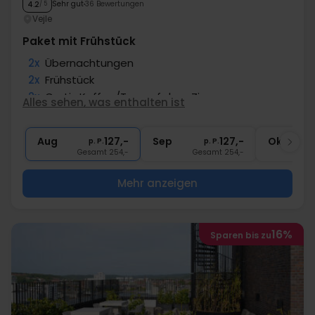
Sehr gut
36 Bewertungen
4.2
/ 5
Vejle
Paket mit Frühstück
2x
Übernachtungen
2x
Frühstück
2x
Gratis Kaffee/Tee auf dem Zimmer
Alles sehen, was enthalten ist
∞
Kostenloses Internet
∞
Zentrale Lage
Aug
127,-
Sep
127,-
Okt
p. P.
p. P.
Gesamt 254,-
Gesamt 254,-
G
Mehr anzeigen
16%
Sparen bis zu