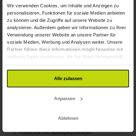
Wir verwenden Cookies, um Inhalte und Anzeigen zu
12%
Sparen bis zu
personalisieren, Funktionen für soziale Medien anbieten
zu können und die Zugriffe auf unsere Website zu
analysieren. Außerdem geben wir Informationen zu Ihrer
Verwendung unserer Website an unsere Partner für
soziale Medien, Werbung und Analysen weiter. Unsere
Partner führen diese Informationen möglicherweise mit
weiteren Daten zusammen, die Sie ihnen bereitgestellt
haben oder die sie im Rahmen Ihrer Nutzung der Dienste
Geschichte, Gastronomie und Natur
gesammelt haben.
Sinatur Hotel Haraldskær
Alle zulassen
Sehr gut
9 Bewertungen
4.4
/ 5
Vejle
Anpassen
133,-
173,-
Inkl. köstlichem 3-Gänge-Menü
Ablehnen
1x
Übernachtung
1x
Frühstück mit Hausspezialitäten