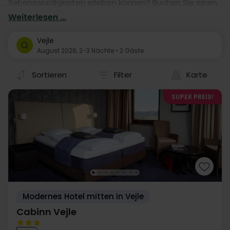
Sehenswürdigkeiten erleben können? Buchen Sie einen
Aufenthalt in einem von unseren vielen Hotels. Unsere
Weiterlesen ...
Hotelaufenthalte geben Ihnen garantiert eine
fantastische Auszeit in Vejle - mit eigener Anreise.
Vejle
August 2026, 2-3 Nächte • 2 Gäste
Sortieren
Filter
Karte
SUPER PREIS!
Modernes Hotel mitten in Vejle
Cabinn Vejle