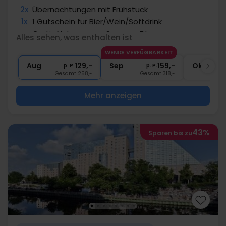
2x
Übernachtungen mit Frühstück
1x
1 Gutschein für Bier/Wein/Softdrink
∞
Gratis Nutzung von Sauna u. Fitness
Alles sehen, was enthalten ist
2x
Gratis Parken
WENIG VERFÜGBARKEIT
∞
Gratis Internet
Aug
129,-
Sep
159,-
Okt
p. P.
p. P.
Gesamt 258,-
Gesamt 318,-
G
Mehr anzeigen
43%
Sparen bis zu