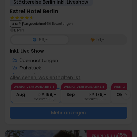
Städtereise Berlin inkl. Liveshow!
Estrel Hotel Berlin
Ausgezeichnet
56 Bewertungen
4.6
/ 5
Berlin
169,-
171,-
Inkl. Live Show
2x
Übernachtungen
2x
Frühstück
1x
„Stars in Concert”
Alles sehen, was enthalten ist
∞
Freie Nutzung Spabereich & Fitness
WENIG VERFÜGBARKEIT
WENIG VERFÜGBARKEIT
WENIG VERF
∞
Kostenloses Internet
Aug
169,-
Sep
179,-
Okt
p. P.
p. P.
Gesamt 338,-
Gesamt 358,-
G
Mehr anzeigen
15%
Sparen bis zu