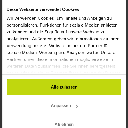
Diese Webseite verwendet Cookies
Wir verwenden Cookies, um Inhalte und Anzeigen zu
personalisieren, Funktionen für soziale Medien anbieten
zu können und die Zugriffe auf unsere Website zu
analysieren. Außerdem geben wir Informationen zu Ihrer
Verwendung unserer Website an unsere Partner für
Berlin & Wellness in einem Aufenthalt
soziale Medien, Werbung und Analysen weiter. Unsere
Centrovital Hotel
Partner führen diese Informationen möglicherweise mit
weiteren Daten zusammen, die Sie ihnen bereitgestellt
Sehr gut
23 Bewertungen
4.4
/ 5
haben oder die sie im Rahmen Ihrer Nutzung der Dienste
Berlin
gesammelt haben.
Inkl. ein 3-Gänge Menü
Alle zulassen
2x
Übernachtungen mit Frühstück
1x
3-Gänge Menü/Buffet
Anpassen
∞
Kaffee-/Teestation auf dem Zimmer
Alles sehen, was enthalten ist
∞
Bademantel und Badeschuhe
∞
Gratis Nutzung des Wellnessbereichs
Aug
191,-
Sep
191,-
Okt
Ablehnen
p. P.
p. P.