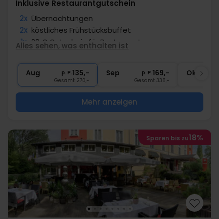
Inklusive Restaurantgutschein
2x
Übernachtungen
2x
köstliches Frühstücksbuffet
1x
20 € Gutschein für Restaurant
Alles sehen, was enthalten ist
1x
1 Begrüßungsgetränk
∞
Nutzung Sauna-u. Ruhebereich
Aug
135,-
Sep
169,-
Okt
p. P.
p. P.
Gesamt 270,-
Gesamt 338,-
G
Mehr anzeigen
18%
Sparen bis zu