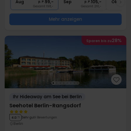
Aug
99,-
Sep
105,-
Okt
p. P.
p. P.
Gesamt 198,-
Gesamt 210,-
G
Mehr anzeigen
28%
Sparen bis zu
Ihr Hideaway am See bei Berlin
Seehotel Berlin-Rangsdorf
Sehr gut
1 Bewertungen
4.0
/ 5
Berlin