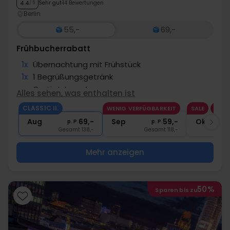
Sehr gut
14 Bewertungen
4.4
/ 5
Berlin
55,-
69,-
Frühbucherrabatt
1x
Übernachtung mit Frühstück
1x
1 Begrüßungsgetränk
∞
Gratis Internet
Alles sehen, was enthalten ist
∞
Gratis Parken am Hotel
CLASSIC II.
WENIG VERFÜGBARKEIT
SALE
∞
ÖPNV in der Nähe
Aug
69,-
Sep
59,-
Okt
p. P.
p. P.
Gesamt 138,-
Gesamt 118,-
Mehr anzeigen
50%
Sparen bis zu