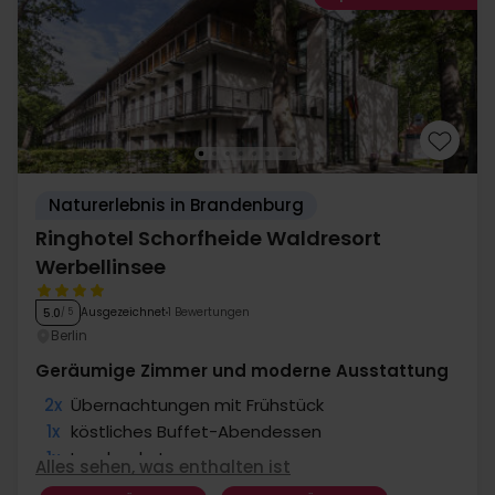
Naturerlebnis in Brandenburg
Ringhotel Schorfheide Waldresort
Werbellinsee
Ausgezeichnet
1 Bewertungen
5.0
/ 5
Berlin
Geräumige Zimmer und moderne Ausstattung
2x
Übernachtungen mit Frühstück
1x
köstliches Buffet-Abendessen
1x
Lunchpaket
Alles sehen, was enthalten ist
1x
Geführte Tour