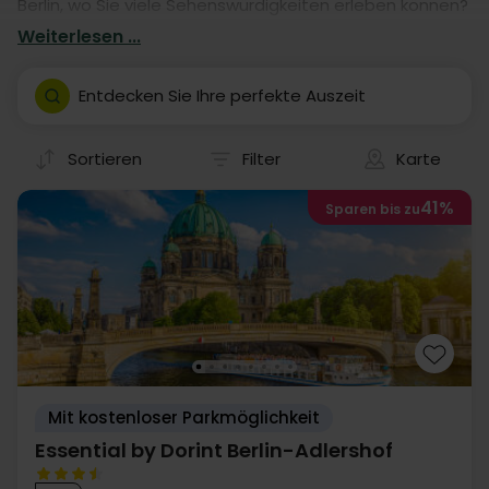
Berlin, wo Sie viele Sehenswürdigkeiten erleben können?
Buchen Sie einen Aufenthalt in einem von unseren
Weiterlesen ...
vielen Hotels. Unsere Hotelaufenthalte geben Ihnen
garantiert eine fantastische Auszeit in Berlin- mit
Entdecken Sie Ihre perfekte Auszeit
eigener Anreise.
Sortieren
Filter
Karte
41%
Sparen bis zu
Mit kostenloser Parkmöglichkeit
Essential by Dorint Berlin-Adlershof