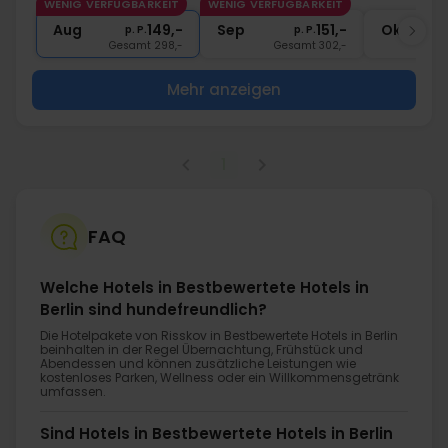
WENIG VERFÜGBARKEIT
WENIG VERFÜGBARKEIT
1x
1 Begrüßungsgetränk
Aug
149,-
Sep
151,-
Okt
p. P.
p. P.
Gesamt 298,-
Gesamt 302,-
G
Mehr anzeigen
1
FAQ
Welche Hotels in Bestbewertete Hotels in
Berlin sind hundefreundlich?
Die Hotelpakete von Risskov in Bestbewertete Hotels in Berlin
beinhalten in der Regel Übernachtung, Frühstück und
Abendessen und können zusätzliche Leistungen wie
kostenloses Parken, Wellness oder ein Willkommensgetränk
umfassen.
Sind Hotels in Bestbewertete Hotels in Berlin