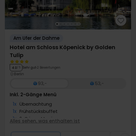
Am Ufer der Dahme
Hotel am Schloss Köpenick by Golden
Tulip
Sehr gut
2 Bewertungen
4.0
/ 5
Berlin
93,-
53,-
Inkl. 2-Gänge Menü
1x
Übernachtung
1x
Frühstücksbuffet
1x
2-Gänge Menü
Alles sehen, was enthalten ist
1x
Nutzung Sauna
1x
1 Begrüßungsgetränk