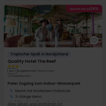
24%
Sparen bis zu
Tropischer Spaß in Nordjütland
Quality Hotel The Reef
Ausgezeichnet
2 Bewertungen
5.0
/ 5
Frederikshavn
Freier Zugang zum Indoor-Wasserpark
1x
Nacht mit köstlichem Frühstück
1x
3-Gänge Menü
1x
1 Glas Wein, Bier oder Softdrink
Alles sehen, was enthalten ist