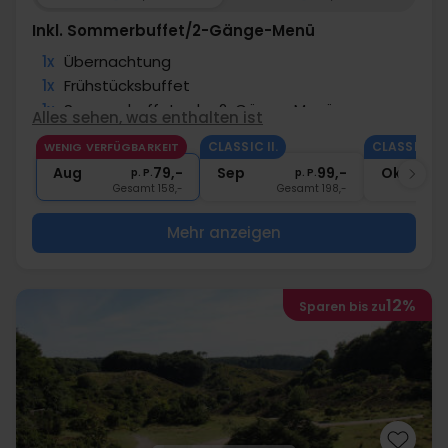
Inkl. Sommerbuffet/2-Gänge-Menü
1x
Übernachtung
1x
Frühstücksbuffet
1x
Sommerbuffet oder 2-Gänge-Menü
Alles sehen, was enthalten ist
∞
Kaffee­­ rund um die Uhr
CLASSIC II.
CLASSIC II.
WENIG VERFÜGBARKEIT
∞
Gratis Parken und Internet
Aug
79,-
Sep
99,-
Okt
p. P.
p. P.
Gesamt 158,-
Gesamt 198,-
G
Mehr anzeigen
12%
Sparen bis zu