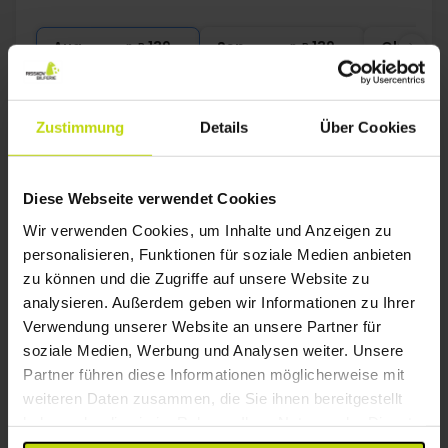
1x
Eintritt ins Indoor-Wasserpark
1x
Kaffee zum Mitnehmen
Aug
139,-
Sep
139,-
Okt
p. P.
p. P.
Gesamt 278,-
Gesamt 278,-
G
Mehr anzeigen
Zustimmung
Details
Über Cookies
26%
Sparen bis zu
Diese Webseite verwendet Cookies
Wir verwenden Cookies, um Inhalte und Anzeigen zu
personalisieren, Funktionen für soziale Medien anbieten
zu können und die Zugriffe auf unsere Website zu
analysieren. Außerdem geben wir Informationen zu Ihrer
Verwendung unserer Website an unsere Partner für
soziale Medien, Werbung und Analysen weiter. Unsere
Idealer Familienurlaub in Nordjütland
Partner führen diese Informationen möglicherweise mit
Fårup Skovhus
weiteren Daten zusammen, die Sie ihnen bereitgestellt
haben oder die sie im Rahmen Ihrer Nutzung der Dienste
Gut
469 Bewertungen
3.6
/ 5
gesammelt haben.