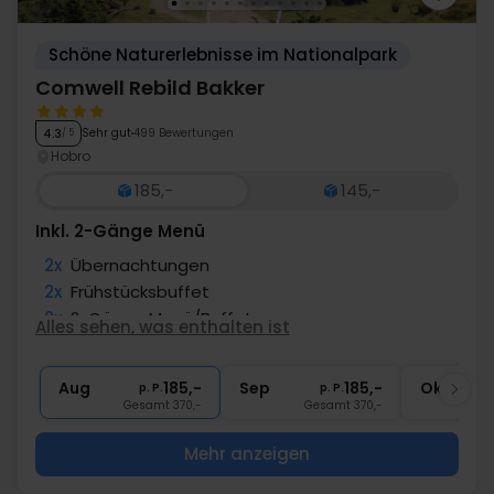
Schöne Naturerlebnisse im Nationalpark
Comwell Rebild Bakker
Sehr gut
499 Bewertungen
4.3
/ 5
Hobro
185,-
145,-
Inkl. 2-Gänge Menü
2x
Übernachtungen
2x
Frühstücksbuffet
2x
2-Gänge Menü/Buffet
Alles sehen, was enthalten ist
2x
Kaffee zum Mitnehmen
∞
Gratis Parken
Aug
185,-
Sep
185,-
Okt
p. P.
p. P.
Gesamt 370,-
Gesamt 370,-
G
Mehr anzeigen