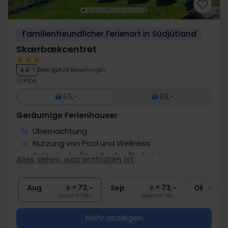
Familienfreundlicher Ferienort in Südjütland
Skærbækcentret
Sehr gut
28 Bewertungen
4.4
/ 5
Ribe
65,-
93,-
Geräumige Ferienhauser
1x
Übernachtung
∞
Nutzung von Pool und Wellness
∞
Bettwäsche/Handtücher/Endreinigung
Alles sehen, was enthalten ist
1x
1 Gratis Aktivität (freie Wahl)
1x
Strom, Wasser und Gas inklusive
Aug
73,-
Sep
73,-
Okt
p. P.
p. P.
Gesamt 146,-
Gesamt 146,-
G
Mehr anzeigen