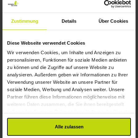
Wellness in der Provence
Hotel Villa Borghese
Zustimmung
Details
Über Cookies
Ausgezeichnet
2 Bewertungen
4.5
/ 5
Aix-en-Provence
Inkl. 3-Gänge Menü und lokalem Aperitif
Diese Webseite verwendet Cookies
2x
Übernachtungen
Wir verwenden Cookies, um Inhalte und Anzeigen zu
2x
Frühstücksbuffet
personalisieren, Funktionen für soziale Medien anbieten
2x
3-Gänge Menü
zu können und die Zugriffe auf unsere Website zu
Alles sehen, was enthalten ist
1x
Aperitif
analysieren. Außerdem geben wir Informationen zu Ihrer
1x
Willkommensleckereien
Verwendung unserer Website an unsere Partner für
Aug
253,-
Sep
233,-
Okt
p. P.
p. P.
soziale Medien, Werbung und Analysen weiter. Unsere
Gesamt 506,-
Gesamt 466,-
G
Partner führen diese Informationen möglicherweise mit
Mehr anzeigen
weiteren Daten zusammen, die Sie ihnen bereitgestellt
haben oder die sie im Rahmen Ihrer Nutzung der Dienste
gesammelt haben.
Alle zulassen
1