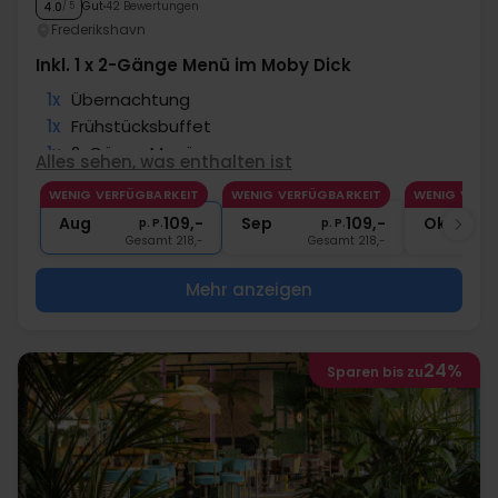
Gut
42 Bewertungen
4.0
/ 5
Frederikshavn
Inkl. 1 x 2-Gänge Menü im Moby Dick
1x
Übernachtung
1x
Frühstücksbuffet
1x
2-Gänge Menü
Alles sehen, was enthalten ist
1x
1 Begrüßungsgetränk
WENIG VERFÜGBARKEIT
WENIG VERFÜGBARKEIT
WENIG VERF
1x
Kaffee zum Mitnehmen
Aug
109,-
Sep
109,-
Okt
p. P.
p. P.
Gesamt 218,-
Gesamt 218,-
G
Mehr anzeigen
24%
Sparen bis zu