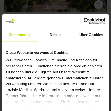
Tropischer Spaß in Nordjütland
Quality Hotel The Reef
Zustimmung
Details
Über Cookies
Ausgezeichnet
2 Bewertungen
5.0
/ 5
Frederikshavn
Freier Zugang zum Indoor-Wasserpark
Diese Webseite verwendet Cookies
1x
Nacht mit köstlichem Frühstück
Wir verwenden Cookies, um Inhalte und Anzeigen zu
1x
3-Gänge Menü
personalisieren, Funktionen für soziale Medien anbieten
1x
1 Glas Wein, Bier oder Softdrink
Alles sehen, was enthalten ist
zu können und die Zugriffe auf unsere Website zu
1x
Eintritt ins Indoor-Wasserpark
analysieren. Außerdem geben wir Informationen zu Ihrer
1x
Kaffee zum Mitnehmen
Verwendung unserer Website an unsere Partner für
Aug
139,-
Sep
139,-
Okt
p. P.
p. P.
Gesamt 278,-
Gesamt 278,-
G
soziale Medien, Werbung und Analysen weiter. Unsere
Partner führen diese Informationen möglicherweise mit
Mehr anzeigen
weiteren Daten zusammen, die Sie ihnen bereitgestellt
haben oder die sie im Rahmen Ihrer Nutzung der Dienste