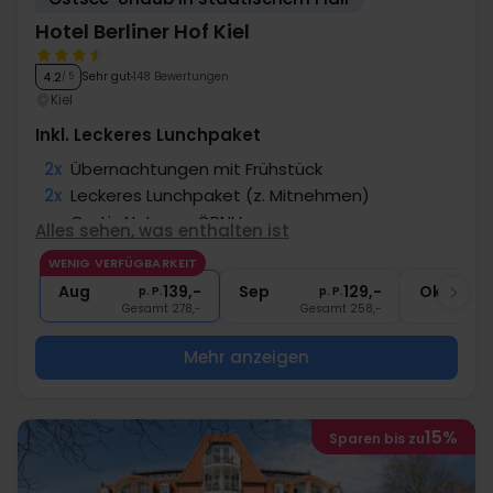
Hotel Berliner Hof Kiel
Sehr gut
148 Bewertungen
4.2
/ 5
Kiel
Inkl. Leckeres Lunchpaket
2x
Übernachtungen mit Frühstück
2x
Leckeres Lunchpaket (z. Mitnehmen)
∞
Gratis Nutzung ÖPNV
Alles sehen, was enthalten ist
∞
Abschiedsgeschenk
WENIG VERFÜGBARKEIT
∞
Gratis Parken
Aug
139,-
Sep
129,-
Okt
p. P.
p. P.
Gesamt 278,-
Gesamt 258,-
G
Mehr anzeigen
15%
Sparen bis zu