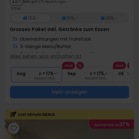
Sehr gut
2170 Bewertungen
4.0
/ 5
Kiel
153,-
165,-
209,-
Grosses Paket inkl. Getränke zum Essen
2x
Übernachtungen mit Frühstück
2x
3-Gänge Menü/Buffet
∞
Getränke beim Abendessen inkl.
Alles sehen, was enthalten ist
∞
Eintritt in die Erlebnis- & Freizeitwelt
SALE
SALE
∞
Gratis Internet und Parken
Aug
179,-
Sep
175,-
Okt
p. P.
p. P.
Gesamt 358,-
Gesamt 350,-
G
Mehr anzeigen
37%
Sparen bis zu