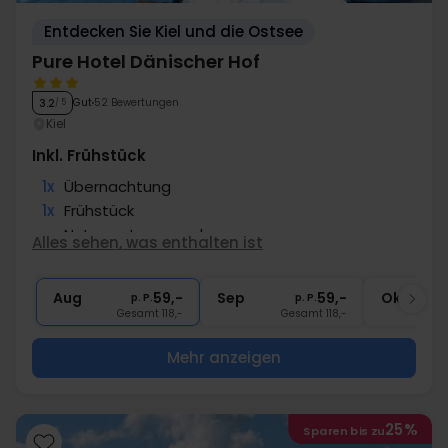
Entdecken Sie Kiel und die Ostsee
Pure Hotel Dänischer Hof
Gut
52 Bewertungen
3.2
/ 5
Kiel
Inkl. Frühstück
1x
Übernachtung
1x
Frühstück
∞
Nutzung Innenpool
Alles sehen, was enthalten ist
1x
Fl. Wein im Zim. zum Teilen
∞
Gratis Parken
Aug
59,-
Sep
59,-
Okt
p. P.
p. P.
Gesamt 118,-
Gesamt 118,-
Mehr anzeigen
25%
Sparen bis zu