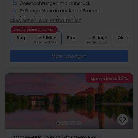
2x
Übernachtungen mit Frühstück
1x
2-Gänge Menü in der Kieler Brauerei
1x
1 Flasche Bier auf dem Zimmer
Alles sehen, was enthalten ist
∞
Getränke sind beim Abendessen inkl.
WENIG VERFÜGBARKEIT
1x
Begrüßungsgetränk
Aug
169,-
Sep
155,-
Okt
p. P.
p. P.
Gesamt 338,-
Gesamt 310,-
G
Mehr anzeigen
30%
Sparen bis zu
Ostsee-Urlaub in städtischem Flair