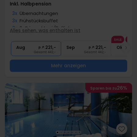
Inkl. Halbpension
3x
Übernachtungen
3x
Frühstücksbuffet
2x
2-Gänge Menü/Buffet
Alles sehen, was enthalten ist
1x
1 Stunde Sauna
SALE
∞
10% Rabatt für Neumünster Outlet
Aug
221,-
Sep
221,-
Okt
p. P.
p. P.
Gesamt 442,-
Gesamt 442,-
G
Mehr anzeigen
26%
Sparen bis zu