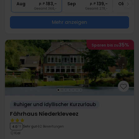
Aug
183,-
Sep
139,-
Okt
p. P.
p. P.
Gesamt 366,-
Gesamt 278,-
G
Mehr anzeigen
35%
Sparen bis zu
Ruhiger und idyllischer Kurzurlaub
Fährhaus Niederkleveez
Sehr gut
92 Bewertungen
4.0
/ 5
Kiel