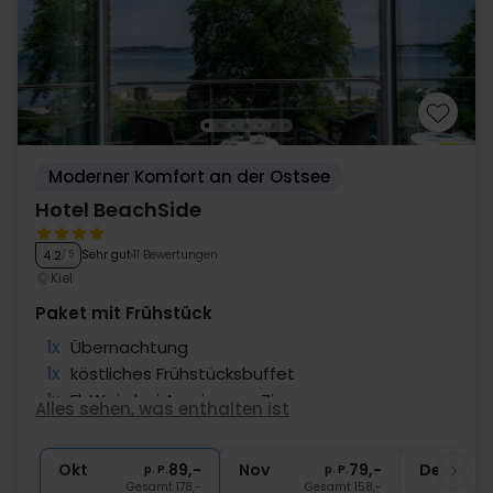
Moderner Komfort an der Ostsee
Hotel BeachSide
Sehr gut
11 Bewertungen
4.2
/ 5
Kiel
Paket mit Frühstück
1x
Übernachtung
1x
köstliches Frühstücksbuffet
1x
Fl. Wein bei Anreise pro Zimmer
Alles sehen, was enthalten ist
1x
1 Fl. Wasser bei Anreise pro Zimmer
∞
Gratis Parken
Okt
89,-
Nov
79,-
Dez
p. P.
p. P.
Gesamt 178,-
Gesamt 158,-
G