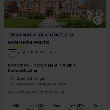
Ihre Auszeit direkt an der Ostsee
Hotel Hohe Wacht
Ausgezeichnet
6 Bewertungen
4.7
/ 5
Kiel
Köstliches 3-Gänge Menü + Wein +
Kaffee&Kuchen
2x
Übernachtungen
2x
köstliches Frühstücksbuffet
2x
exquisites 3-Gänge Menü/Buffet
Alles sehen, was enthalten ist
1x
Kaffee/Tee und Kuchen am Nachmittag
1x
Fl. Wein bei Anreise pro Zimmer
Okt
223,-
Nov
217,-
Dez
p. P.
p. P.
Gesamt 446,-
Gesamt 434,-
G