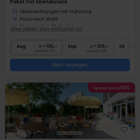
Paket mit Abendsnack
2x
Übernachtungen mit Frühstück
1x
Pizza nach Wahl
1x
Bier vom Fass/Softdrink
Alles sehen, was enthalten ist
∞
Gratis Nutzung Fitness
∞
Gratis Internet
Aug
135,-
Sep
109,-
Okt
p. P.
p. P.
Gesamt 270,-
Gesamt 218,-
G
Mehr anzeigen
14%
Sparen bis zu