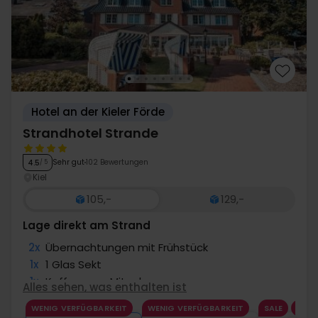
Hotel an der Kieler Förde
Strandhotel Strande
Sehr gut
102 Bewertungen
4.5
/ 5
Kiel
105,-
129,-
Lage direkt am Strand
2x
Übernachtungen mit Frühstück
1x
1 Glas Sekt
1x
Kaffee zum Mitnehmen
Alles sehen, was enthalten ist
1x
Nutzung Sauna
WENIG VERFÜGBARKEIT
WENIG VERFÜGBARKEIT
SALE
∞
Gratis Upgrade nach Verfügbarkeit