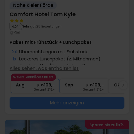
Nahe Kieler Förde
Comfort Hotel Tom Kyle
Sehr gut
25 Bewertungen
4.0
/ 5
Kiel
Paket mit Frühstück + Lunchpaket
2x
Übernachtungen mit Frühstück
1x
Leckeres Lunchpaket (z. Mitnehmen)
∞
Gratis Kaffee/Tee auf dem Zimmer
Alles sehen, was enthalten ist
1x
Fl. Wein zur Abreise pro Zimmer
WENIG VERFÜGBARKEIT
1x
Kaffee bei der Anreise
Aug
109,-
Sep
109,-
Okt
p. P.
p. P.
Gesamt 218,-
Gesamt 218,-
G
Mehr anzeigen
15%
Sparen bis zu