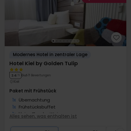
Modernes Hotel in zentraler Lage
Hotel Kiel by Golden Tulip
Gut
71 Bewertungen
3.4
/ 5
Kiel
Paket mit Frühstück
1x
Übernachtung
1x
Frühstücksbuffet
1x
kleine Flasche Wein
Alles sehen, was enthalten ist
1x
Nutzung Sauna und Fitness
∞
Gratis Internet