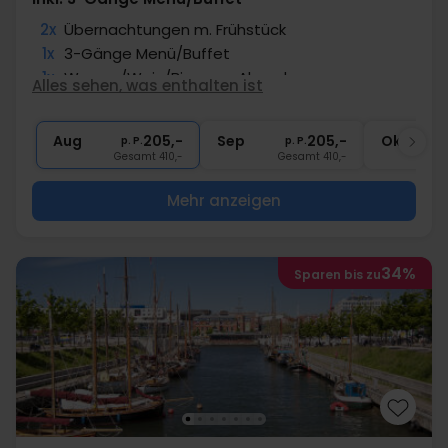
2x
Übernachtungen m. Frühstück
1x
3-Gänge Menü/Buffet
1x
Wasser/Wein/Bier zum Abendessen
Alles sehen, was enthalten ist
1x
Fl. Wein im Zim. zum teilen
∞
Gratis Nutzung Spabereich & Fitness
Aug
205,-
Sep
205,-
Okt
p. P.
p. P.
Gesamt 410,-
Gesamt 410,-
G
Mehr anzeigen
34%
Sparen bis zu