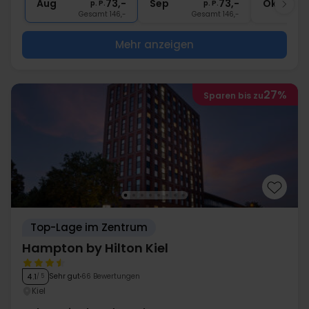
Aug
73,-
Sep
73,-
Okt
p. P.
p. P.
Gesamt 146,-
Gesamt 146,-
G
Mehr anzeigen
27%
Sparen bis zu
Top-Lage im Zentrum
Hampton by Hilton Kiel
Sehr gut
66 Bewertungen
4.1
/ 5
Kiel