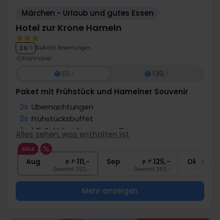
Märchen - Urlaub und gutes Essen
Hotel zur Krone Hameln
Gut
499 Bewertungen
3.9
/ 5
Hannover
111,-
139,-
Paket mit Frühstück und Hamelner Souvenir
2x
Übernachtungen
2x
Frühstücksbuffet
1x
1 Fl. Sekt bei Anreise pro Zimmer
Alles sehen, was enthalten ist
1x
Abschiedsgeschenk
SALE
2x
Gratis Internet
Aug
111,-
Sep
125,-
Okt
p. P.
p. P.
Gesamt 222,-
Gesamt 250,-
G
Mehr anzeigen