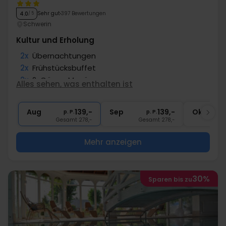
Sehr gut
397 Bewertungen
4.0
/ 5
Schwerin
Kultur und Erholung
2x
Übernachtungen
2x
Frühstücksbuffet
2x
2-Gänge Menü
Alles sehen, was enthalten ist
∞
Gratis Parken
∞
Gratis Internet
Aug
139,-
Sep
139,-
Okt
p. P.
p. P.
Gesamt 278,-
Gesamt 278,-
G
Mehr anzeigen
30%
Sparen bis zu