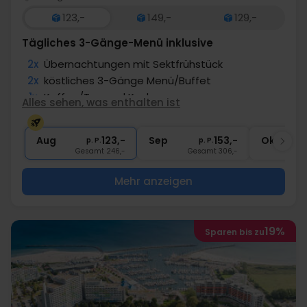
123,-
149,-
129,-
Tägliches 3-Gänge-Menü inklusive
2x
Übernachtungen mit Sektfrühstück
2x
köstliches 3-Gänge Menü/Buffet
1x
Kaffee/Tee und Kuchen
Alles sehen, was enthalten ist
1x
1 Begrüßungsgetränk
∞
Gratis Nutzung des Wellnessbereichs
Aug
123,-
Sep
153,-
Okt
p. P.
p. P.
Gesamt 246,-
Gesamt 306,-
G
Mehr anzeigen
19%
Sparen bis zu