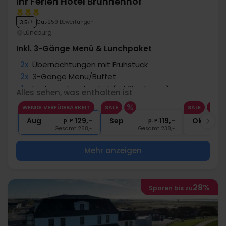
Ihr Ferien Hotel Brunnenhof
Gut
259 Bewertungen
3.5
/ 5
Lüneburg
Inkl. 3-Gänge Menü & Lunchpaket
2x
Übernachtungen mit Frühstück
2x
3-Gänge Menü/Buffet
1x
Leckeres Lunchpaket (z. Mitnehmen)
Alles sehen, was enthalten ist
1x
5 € Wellnessgutschein
WENIG VERFÜGBARKEIT
SALE
SALE
2x
Gratis Nutzung von Sauna und Pool
Aug
129,-
Sep
119,-
Okt
p. P.
p. P.
Gesamt 258,-
Gesamt 238,-
G
Mehr anzeigen
28%
Sparen bis zu