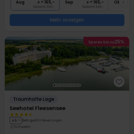
Aug
165,-
Sep
165,-
Okt
p. P.
p. P.
Gesamt 330,-
Gesamt 330,-
G
Mehr anzeigen
25%
Sparen bis zu
Traumhafte Lage
Seehotel Fleesensee
Sehr gut
153 Bewertungen
4.5
/ 5
Schwerin