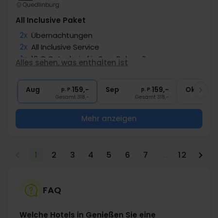
Quedlinburg
All Inclusive Paket
2x
Übernachtungen
2x
All Inclusive Service
1x
10 € Gutschein für Spa-Behandlungen
Alles sehen, was enthalten ist
2x
Miniatur-Golf
∞
Gratis Nutzung des Wellnessbereichs
Aug
159,-
Sep
159,-
Okt
p. P.
p. P.
Gesamt 318,-
Gesamt 318,-
G
Mehr anzeigen
1
2
3
4
5
6
7
...
12
FAQ
Welche Hotels in Genießen Sie eine