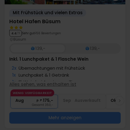
Mit Frühstück und vielen Extras
Hotel Hafen Büsum
Sehr gut
156 Bewertungen
4.4
/ 5
Büsum
139,-
139,-
Inkl. 1 Lunchpaket & 1 Flasche Wein
2x
Übernachtungen mit Frühstück
1x
Lunchpaket & 1 Getränk
1x
Fl. Wein bei Anreise pro Zimmer
Alles sehen, was enthalten ist
1x
1 Fl. Wasser bei Anreise pro Zimmer
WENIG VERFÜGBARKEIT
2x
Gratis Nutzung des Spa
Aug
175,-
Sep
Ausverkauft
Okt
p. P.
Gesamt 350,-
G
Mehr anzeigen