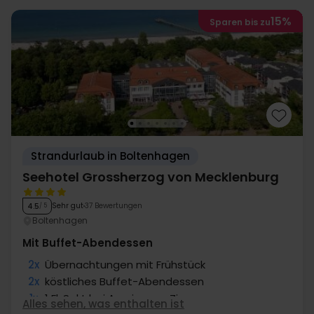
15%
Sparen bis zu
Strandurlaub in Boltenhagen
Seehotel Grossherzog von Mecklenburg
Sehr gut
37 Bewertungen
4.5
/ 5
Boltenhagen
Mit Buffet-Abendessen
2x
Übernachtungen mit Frühstück
2x
köstliches Buffet-Abendessen
1x
1 Fl. Sekt bei Anreise pro Zimmer
Alles sehen, was enthalten ist