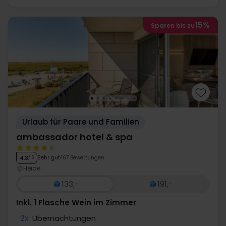
15%
Sparen bis zu
Urlaub für Paare und Familien
ambassador hotel & spa
Sehr gut
167 Bewertungen
4.3
/ 5
Heide
133,-
191,-
Inkl. 1 Flasche Wein im Zimmer
2x
Übernachtungen