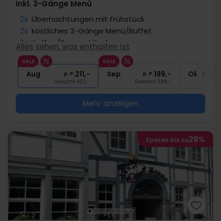
Inkl. 3-Gänge Menü
2x
Übernachtungen mit Frühstück
2x
köstliches 3-Gänge Menü/Buffet
2x
Kaffee/Tee und Kuchen
Alles sehen, was enthalten ist
1x
ein Gratisgetränk
SALE
SALE
∞
Gratis Nutzung Spa-/Wellnessbereich
Aug
211,-
Sep
199,-
Okt
p. P.
p. P.
Gesamt 422,-
Gesamt 398,-
G
Mehr anzeigen
28%
Sparen bis zu