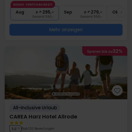
1x
Kaffee zum Mitnehmen
WENIG VERFÜGBARKEIT
1x
1 Fl. Wasser bei Anreise pro Zimmer
Aug
295,-
Sep
279,-
Okt
p. P.
p. P.
Gesamt 590,-
Gesamt 558,-
G
Mehr anzeigen
32%
Sparen bis zu
All-Inclusive Urlaub
CAREA Harz Hotel Allrode
Gut
203 Bewertungen
3.2
/ 5