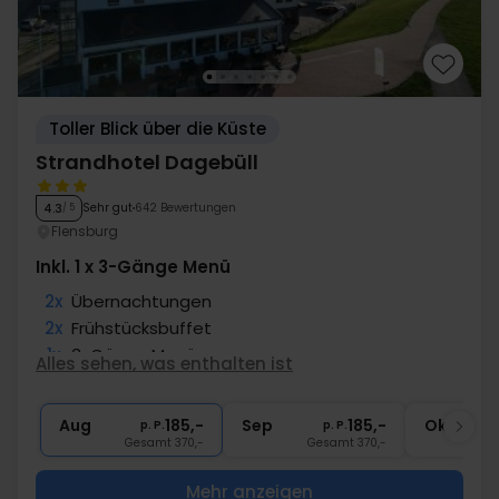
Toller Blick über die Küste
Strandhotel Dagebüll
Sehr gut
642 Bewertungen
4.3
/ 5
Flensburg
Inkl. 1 x 3-Gänge Menü
2x
Übernachtungen
2x
Frühstücksbuffet
1x
3-Gänge Menü
Alles sehen, was enthalten ist
1x
Fl. Wein bei Anreise pro Zimmer
∞
Gratis Internet und Parken
Aug
185,-
Sep
185,-
Okt
p. P.
p. P.
Gesamt 370,-
Gesamt 370,-
G
Mehr anzeigen