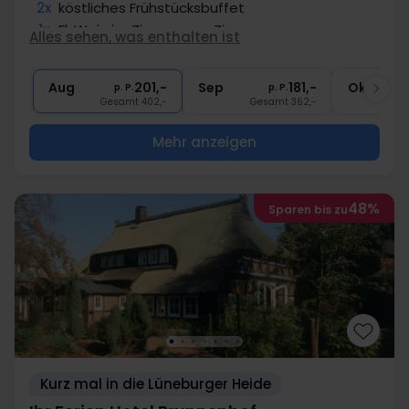
2x
köstliches Frühstücksbuffet
1x
Fl. Wein im Zimmer pro Zimmer
Alles sehen, was enthalten ist
∞
Gratis Nutzung Pool, Sauna, Fitness
1x
Fl. Wasser im Zimmer pro Zimmer
Aug
201,-
Sep
181,-
Okt
p. P.
p. P.
Gesamt 402,-
Gesamt 362,-
G
Mehr anzeigen
48%
Sparen bis zu
Kurz mal in die Lüneburger Heide