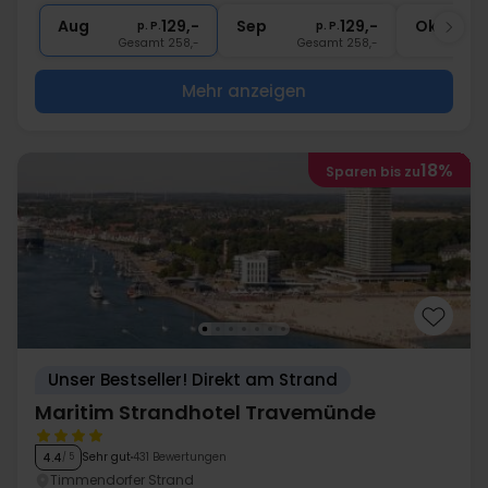
1x
Abschiedsgeschenk
Aug
129,-
Sep
129,-
Okt
p. P.
p. P.
Gesamt 258,-
Gesamt 258,-
G
Mehr anzeigen
18%
Sparen bis zu
Unser Bestseller! Direkt am Strand
Maritim Strandhotel Travemünde
Sehr gut
431 Bewertungen
4.4
/ 5
Timmendorfer Strand