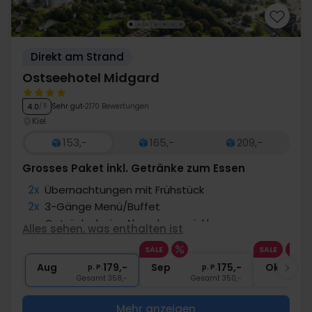
Direkt am Strand
Ostseehotel Midgard
Sehr gut
2170 Bewertungen
4.0
/ 5
Kiel
153,-
165,-
209,-
Grosses Paket inkl. Getränke zum Essen
2x
Übernachtungen mit Frühstück
2x
3-Gänge Menü/Buffet
∞
Getränke beim Abendessen inkl.
Alles sehen, was enthalten ist
∞
Eintritt in die Erlebnis- & Freizeitwelt
SALE
SALE
∞
Gratis Internet und Parken
Aug
179,-
Sep
175,-
Okt
p. P.
p. P.
Gesamt 358,-
Gesamt 350,-
G
Mehr anzeigen