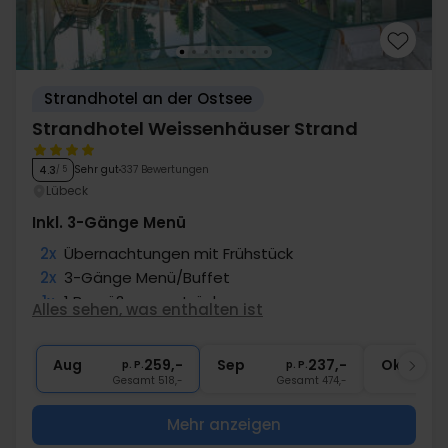
Strandhotel an der Ostsee
Strandhotel Weissenhäuser Strand
Sehr gut
337 Bewertungen
4.3
/ 5
Lübeck
Inkl. 3-Gänge Menü
2x
Übernachtungen mit Frühstück
2x
3-Gänge Menü/Buffet
1x
1 Begrüßungsgetränk
Alles sehen, was enthalten ist
1x
Fl. Wein bei Anreise pro Zimmer
2x
Gratis Nutzung Pool, Sauna, Fitness
Aug
259,-
Sep
237,-
Okt
p. P.
p. P.
Gesamt 518,-
Gesamt 474,-
G
Mehr anzeigen