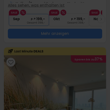
1x
Kaffee/Tee und Kuchen am Nachmittag
Alles sehen, was enthalten ist
∞
Gratis Nutzung Spa-/Wellnessbereich
SALE
SALE
SALE
1x
1 Begrüßungsgetränk
Sep
199,-
Okt
199,-
Nov
p. P.
p. P.
Gesamt 398,-
Gesamt 398,-
G
Mehr anzeigen
37%
Sparen bis zu