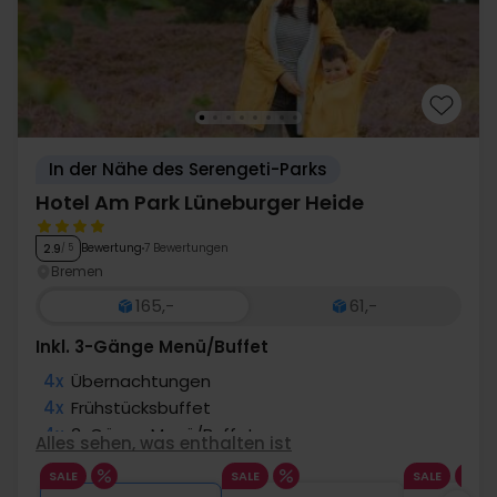
In der Nähe des Serengeti-Parks
Hotel Am Park Lüneburger Heide
Bewertung
7 Bewertungen
2.9
/ 5
Bremen
165,-
61,-
Inkl. 3-Gänge Menü/Buffet
4x
Übernachtungen
4x
Frühstücksbuffet
4x
3-Gänge Menü/Buffet
Alles sehen, was enthalten ist
4x
1 Glas Wein/Bier zum Abendessen
SALE
SALE
SALE
∞
Gratis Nutzung des Wellnessbereichs