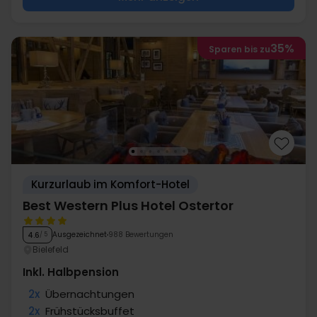
35%
Sparen bis zu
Kurzurlaub im Komfort-Hotel
Best Western Plus Hotel Ostertor
Ausgezeichnet
988 Bewertungen
4.6
/ 5
Bielefeld
Inkl. Halbpension
2x
Übernachtungen
2x
Frühstücksbuffet