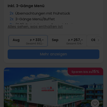
Inkl. 3-Gänge Menü
2x
Übernachtungen mit Frühstück
2x
3-Gänge Menü/Buffet
2x
(0,2l) Getränke zum Essen inklusive
Alles sehen, was enthalten ist
∞
Gratis Nutzung des Schwimmbads
2x
1 Flasche Mineralwasser
Aug
331,-
Sep
257,-
Okt
p. P.
p. P.
Gesamt 662,-
Gesamt 514,-
G
Mehr anzeigen
15%
Sparen bis zu