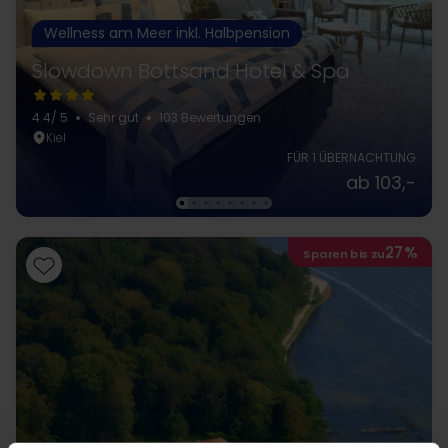
Wellness am Meer inkl. Halbpension
Slowdown Bottsand Hotel & Spa
4.4
/ 5
Sehr gut
103 Bewertungen
Kiel
FÜR 1 ÜBERNACHTUNG
ab 103,-
27%
Sparen bis zu