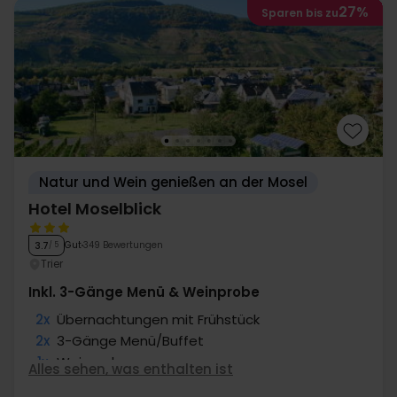
27%
Sparen bis zu
Natur und Wein genießen an der Mosel
Hotel Moselblick
Gut
349 Bewertungen
3.7
/ 5
Trier
Inkl. 3-Gänge Menü & Weinprobe
2x
Übernachtungen mit Frühstück
2x
3-Gänge Menü/Buffet
1x
Weinprobe
Alles sehen, was enthalten ist
1x
Fl. Wein im Zim. zum teilen