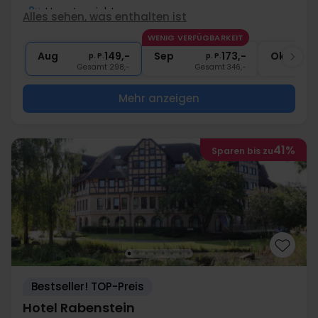
2x
Hauptgericht
Alles sehen, was enthalten ist
2x
1 Glas Wein/Bier zum Abendessen
WENIG VERFÜGBARKEIT
∞
Nutzung Sauna
Aug
149,-
Sep
173,-
Okt
p. P.
p. P.
Gesamt 298,-
Gesamt 346,-
G
Mehr anzeigen
41%
Sparen bis zu
Bestseller! TOP-Preis
Hotel Rabenstein