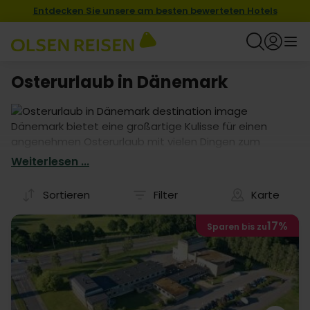
Entdecken Sie unsere am besten bewerteten Hotels
Osterurlaub in Dänemark
Dänemark bietet eine großartige Kulisse für einen
angenehmen Osterurlaub mit vielen Dingen zum
Entdecken und Erkunden. Viele unserer Hotelangebote
Weiterlesen ...
beinhalten Halbpension, also tauchen Sie einfach in die
Auswahl ein und finden Sie das perfekte Hotel für Ihren
Sortieren
Filter
Karte
Osterurlaub in Dänemark.
17%
Sparen bis zu