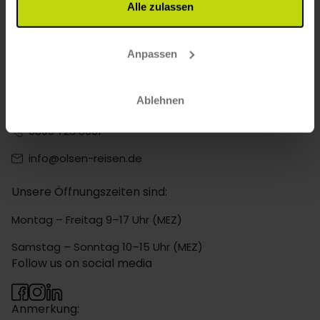
Touristensteuer zahlen?
Alle zulassen
Viele Hotels in Osterurlaub in Dänemark bieten attraktive
Preise für Einzelzimmer. Nutzen Sie den Filter für Einzelzimmer,
um passende Angebote zu finden.
Anpassen
Ablehnen
Kontaktieren Sie uns
0800 723 8001
info@olsen-reisen.de
Unsere Öffnungszeiten sind:
Montag – Freitag 9–17 Uhr (MEZ)
Samstag – Sonntag 10–15 Uhr (MEZ)
Follow us on social media
Anmerkung: