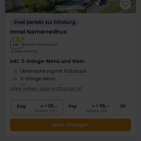
Insel perfekt zur Erholung
Hotel Nørherredhus
Gut
364 Bewertungen
3.9
/ 5
Sønderborg
Inkl. 3-Gänge-Menü und Wein
1x
Übernachtung mit Frühstück
1x
3-Gänge Menü
2x
Gläser Wein zum Essen
Alles sehen, was enthalten ist
1x
Gratis Kaffee/Tee nach Abendessen
∞
Gratis Parken
Aug
115,-
Sep
115,-
Okt
p. P.
p. P.
Gesamt 230,-
Gesamt 230,-
G
Mehr anzeigen