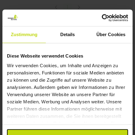
1
FAQ
Zustimmung
Details
Über Cookies
Welche Hotels in Osterurlaub in Dänemark
haben Zimmer für Familien mit drei Kindern?
Diese Webseite verwendet Cookies
Die meisten Hotelangebote von Risskov in Osterurlaub in
Dänemark beinhalten Halbpension, also Frühstück und
Wir verwenden Cookies, um Inhalte und Anzeigen zu
Abendessen. Nutzen Sie den Filter „Verpflegungsoptionen“,
um Hotels mit inkludierten Mahlzeiten zu finden.
personalisieren, Funktionen für soziale Medien anbieten
zu können und die Zugriffe auf unsere Website zu
Wie ist die lokale Küche in Osterurlaub in
analysieren. Außerdem geben wir Informationen zu Ihrer
Dänemark und wo kann man sie probieren?
Verwendung unserer Website an unsere Partner für
Ja. Bei Risskov finden Sie Angebote in Osterurlaub in
soziale Medien, Werbung und Analysen weiter. Unsere
Dänemark, bei denen Frühstück, Abendessen und teilweise
auch Mittagessen enthalten sind. Filtern Sie nach
Partner führen diese Informationen möglicherweise mit
„Verpflegungsoptionen“, um die besten Angebote zu finden.
weiteren Daten zusammen, die Sie ihnen bereitgestellt
haben oder die sie im Rahmen Ihrer Nutzung der Dienste
Muss ich beim Hotelaufenthalt in Osterurlaub
in Dänemark eine Stadt- oder
gesammelt haben.