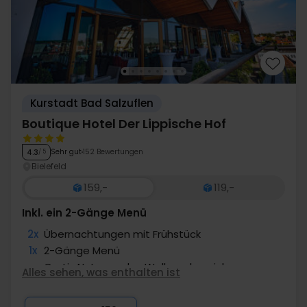
Kurstadt Bad Salzuflen
Boutique Hotel Der Lippische Hof
Sehr gut
152 Bewertungen
4.3
/ 5
Bielefeld
159,-
119,-
Inkl. ein 2-Gänge Menü
2x
Übernachtungen mit Frühstück
1x
2-Gänge Menü
∞
Gratis Nutzung des Wellnessbereichs
Alles sehen, was enthalten ist
1x
20% Rabatt in die VitaSol Therme
1x
1 Begrüßungsgetränk