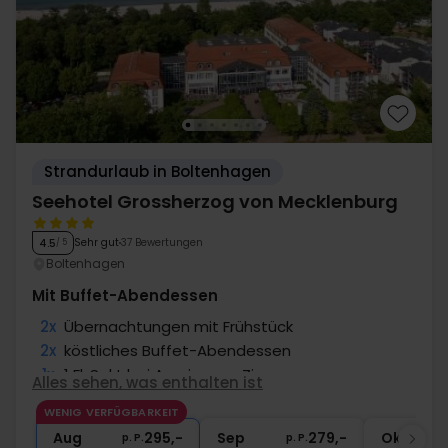
Strandurlaub in Boltenhagen
Seehotel Grossherzog von Mecklenburg
Sehr gut
37 Bewertungen
4.5
/ 5
Boltenhagen
Mit Buffet-Abendessen
2x
Übernachtungen mit Frühstück
2x
köstliches Buffet-Abendessen
1x
1 Fl. Sekt bei Anreise pro Zimmer
Alles sehen, was enthalten ist
1x
Kaffee zum Mitnehmen
WENIG VERFÜGBARKEIT
1x
1 Fl. Wasser bei Anreise pro Zimmer
Aug
295,-
Sep
279,-
Okt
p. P.
p. P.