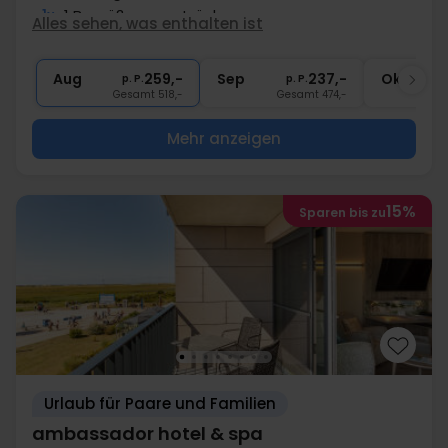
1x
1 Begrüßungsgetränk
Alles sehen, was enthalten ist
1x
Fl. Wein bei Anreise pro Zimmer
2x
Gratis Nutzung Pool, Sauna, Fitness
Aug
259,-
Sep
237,-
Okt
p. P.
p. P.
Gesamt 518,-
Gesamt 474,-
G
Mehr anzeigen
15%
Sparen bis zu
Urlaub für Paare und Familien
ambassador hotel & spa