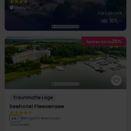
Stralsund
FÜR 2 NÄCHTE
ab 165,-
25%
Sparen bis zu
Traumhafte Lage
Seehotel Fleesensee
Sehr gut
153 Bewertungen
4.5
/ 5
Schwerin