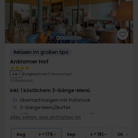
Relaxen im großen Spa
Anklamer Hof
Ausgezeichnet
21 Bewertungen
4.8
/ 5
Stralsund
inkl. 1 köstlichem 3-Gänge-Menü
2x
Übernachtungen mit Frühstück
1x
3-Gänge Menü/Buffet
1x
Willkommensüberraschung im Zimmer
Alles sehen, was enthalten ist
∞
Später Check Out
1x
1 Begrüßungsgetränk
Aug
179,-
Sep
181,-
Okt
p. P.
p. P.