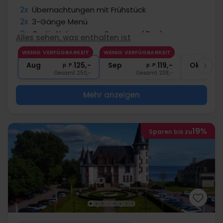
2x
Übernachtungen mit Frühstück
2x
3-Gänge Menü
2x
Gratis Nutzung von Sauna und Pool
Alles sehen, was enthalten ist
1x
Begrüßungsgetränk
WENIG VERFÜGBARKEIT
WENIG VERFÜGBARKEIT
∞
Gratis Internet und Parken
Aug
125,-
Sep
119,-
Okt
p. P.
p. P.
Gesamt 250,-
Gesamt 238,-
G
Mehr anzeigen
19%
Sparen bis zu