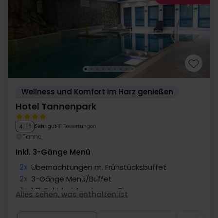
Wellness und Komfort im Harz genießen
Hotel Tannenpark
Sehr gut
111 Bewertungen
4.1
/ 5
Tanne
Inkl. 3-Gänge Menü
2x
Übernachtungen m. Frühstücksbuffet
2x
3-Gänge Menü/Buffet
1x
1 Fl. Sekt bei Anreise pro Zimmer
Alles sehen, was enthalten ist
∞
Gratis Nutzung von Sauna und Pool
∞
Gratis Parken