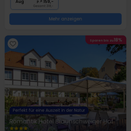
Aug
159,-
p. P.
Gesamt 318,-
Mehr anzeigen
18%
Sparen bis zu
Perfekt für eine Auszeit in der Natur
Romantik Hotel Braunschweiger Hof