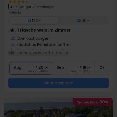
Sehr gut
167 Bewertungen
4.3
/ 5
Heide
133,-
191,-
Inkl. 1 Flasche Wein im Zimmer
2x
Übernachtungen
2x
köstliches Frühstücksbuffet
1x
Fl. Wein im Zimmer pro Zimmer
Alles sehen, was enthalten ist
∞
Gratis Nutzung Pool, Sauna, Fitness
1x
Fl. Wasser im Zimmer pro Zimmer
Aug
201,-
Sep
181,-
Okt
p. P.
p. P.
Gesamt 402,-
Gesamt 362,-
G
Mehr anzeigen
30%
Sparen bis zu