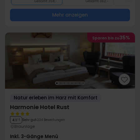
Gesamt 358,-
Gesamt 362,-
G
Mehr anzeigen
35%
Sparen bis zu
Natur erleben im Harz mit Komfort
Harmonie Hotel Rust
Sehr gut
234 Bewertungen
4.1
/ 5
Braunlage
Inkl. 3-Gänge Menü