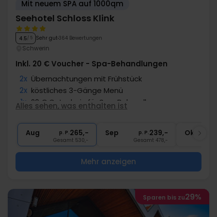
Mit neuem SPA auf 1000qm
Seehotel Schloss Klink
Sehr gut
364 Bewertungen
4.5
/ 5
Schwerin
Inkl. 20 € Voucher - Spa-Behandlungen
2x
Übernachtungen mit Frühstück
2x
köstliches 3-Gänge Menü
1x
20 € Gutschein für Spa-Behandlungen
Alles sehen, was enthalten ist
1x
Begrüßungsgetränk
∞
Gratis Nutzung Spa-/Wellnessbereich
Aug
265,-
Sep
239,-
Okt
p. P.
p. P.
Gesamt 530,-
Gesamt 478,-
G
Mehr anzeigen
29%
Sparen bis zu