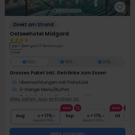
Direkt am Strand
Ostseehotel Midgard
Sehr gut
2171 Bewertungen
4.0
/ 5
Kiel
153,-
165,-
209,-
Grosses Paket inkl. Getränke zum Essen
2x
Übernachtungen mit Frühstück
2x
3-Gänge Menü/Buffet
∞
Getränke beim Abendessen inkl.
Alles sehen, was enthalten ist
∞
Eintritt in die Erlebnis- & Freizeitwelt
SALE
SALE
∞
Gratis Internet und Parken
Aug
179,-
Sep
175,-
Okt
p. P.
p. P.
Gesamt 358,-
Gesamt 350,-
G
Mehr anzeigen