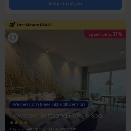
Mehr anzeigen
37%
Sparen bis zu
Wellness am Meer inkl. Halbpension
Slowdown Bottsand Hotel & Spa
4.4
/ 5
Sehr gut
104 Bewertungen