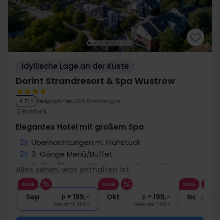
Idyllische Lage an der Küste
Dorint Strandresort & Spa Wustrow
Ausgezeichnet
206 Bewertungen
4.7
/ 5
Rostock
Elegantes Hotel mit großem Spa
2x
Übernachtungen m. Frühstück
2x
3-Gänge Menü/Buffet
1x
Kaffee/Tee und Kuchen am Nachmittag
Alles sehen, was enthalten ist
∞
Gratis Nutzung Spa-/Wellnessbereich
SALE
SALE
SALE
1x
1 Begrüßungsgetränk
Sep
199,-
Okt
199,-
Nov
p. P.
p. P.
Gesamt 398,-
Gesamt 398,-
G