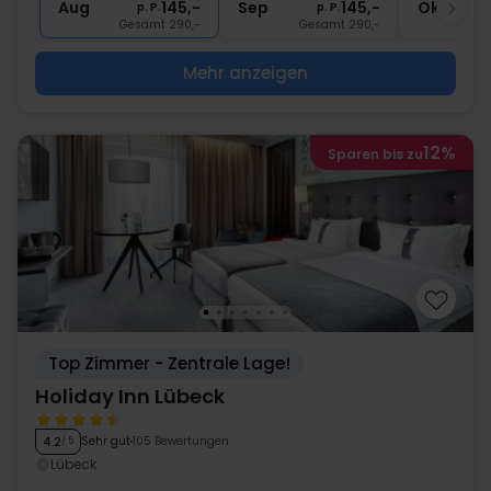
Aug
145,-
Sep
145,-
Okt
p. P.
p. P.
Gesamt 290,-
Gesamt 290,-
G
Mehr anzeigen
12%
Sparen bis zu
Top Zimmer - Zentrale Lage!
Holiday Inn Lübeck
Sehr gut
105 Bewertungen
4.2
/ 5
Lübeck