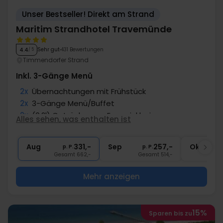
Unser Bestseller! Direkt am Strand
Maritim Strandhotel Travemünde
Sehr gut
431 Bewertungen
4.4
/ 5
Timmendorfer Strand
Inkl. 3-Gänge Menü
2x
Übernachtungen mit Frühstück
2x
3-Gänge Menü/Buffet
2x
(0,2l) Getränke zum Essen inklusive
Alles sehen, was enthalten ist
∞
Gratis Nutzung des Schwimmbads
2x
1 Flasche Mineralwasser
Aug
331,-
Sep
257,-
Okt
p. P.
p. P.
Gesamt 662,-
Gesamt 514,-
G
Mehr anzeigen
15%
Sparen bis zu