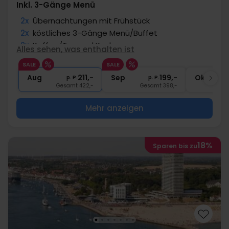
Inkl. 3-Gänge Menü
2x
Übernachtungen mit Frühstück
2x
köstliches 3-Gänge Menü/Buffet
2x
Kaffee/Tee und Kuchen
Alles sehen, was enthalten ist
1x
ein Gratisgetränk
SALE
SALE
∞
Gratis Nutzung Spa-/Wellnessbereich
Aug
211,-
Sep
199,-
Okt
p. P.
p. P.
Gesamt 422,-
Gesamt 398,-
G
Mehr anzeigen
18%
Sparen bis zu