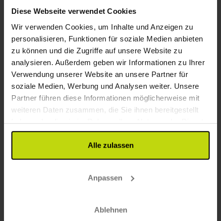
2x
Übernachtungen
Diese Webseite verwendet Cookies
2x
Frühstücksbuffet
Wir verwenden Cookies, um Inhalte und Anzeigen zu
2x
3-Gänge Menü/Buffet
Alles sehen, was enthalten ist
personalisieren, Funktionen für soziale Medien anbieten
∞
Gratis Nutzung von Sauna und Pool
zu können und die Zugriffe auf unsere Website zu
∞
Gratis Parken am Hotel
analysieren. Außerdem geben wir Informationen zu Ihrer
Aug
199,-
Sep
175,-
Okt
p. P.
p. P.
Gesamt 398,-
Gesamt 350,-
G
Verwendung unserer Website an unsere Partner für
soziale Medien, Werbung und Analysen weiter. Unsere
Mehr anzeigen
Partner führen diese Informationen möglicherweise mit
weiteren Daten zusammen, die Sie ihnen bereitgestellt
haben oder die sie im Rahmen Ihrer Nutzung der Dienste
17%
Sparen bis zu
gesammelt haben.
Alle zulassen
Anpassen
Ablehnen