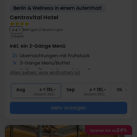
Berlin & Wellness in einem Aufenthalt
Centrovital Hotel
Sehr gut
23 Bewertungen
4.4
/ 5
Berlin
Inkl. ein 3-Gänge Menü
2x
Übernachtungen mit Frühstück
1x
3-Gänge Menü/Buffet
∞
Kaffee-/Teestation auf dem Zimmer
Alles sehen, was enthalten ist
∞
Bademantel und Badeschuhe
∞
Gratis Nutzung des Wellnessbereichs
Aug
191,-
Sep
191,-
Okt
p. P.
p. P.
Gesamt 382,-
Gesamt 382,-
G
Mehr anzeigen
24%
Sparen bis zu