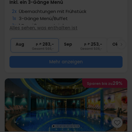
Inkl. ein 3-Gänge Menü
2x
Übernachtungen mit Frühstück
1x
3-Gänge Menü/Buffet
1x
1 Begrüßungsgetränk
Alles sehen, was enthalten ist
1x
Ticket für Bootsfahrt
2x
Gratis Internet und Parken
Aug
283,-
Sep
253,-
Okt
p. P.
p. P.
Gesamt 566,-
Gesamt 506,-
G
Mehr anzeigen
29%
Sparen bis zu