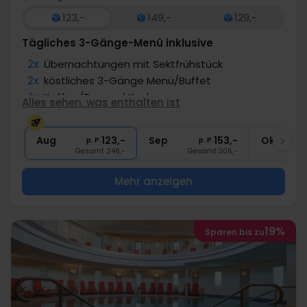
123,-
149,-
129,-
Tägliches 3-Gänge-Menü inklusive
2x
Übernachtungen mit Sektfrühstück
2x
köstliches 3-Gänge Menü/Buffet
1x
Kaffee/Tee und Kuchen
Alles sehen, was enthalten ist
1x
1 Begrüßungsgetränk
∞
Gratis Nutzung des Wellnessbereichs
Aug
123,-
Sep
153,-
Okt
p. P.
p. P.
Gesamt 246,-
Gesamt 306,-
G
Mehr anzeigen
19%
Sparen bis zu