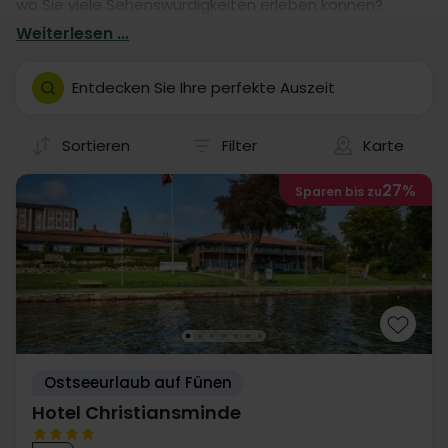
wo Sie viele Sehenswürdigkeiten erleben können?
Buchen Sie einen Aufenthalt in einem von unseren
Weiterlesen ...
vielen Hotels. Unsere Hotelaufenthalte geben Ihnen
garantiert eine fantastische Auszeit in Svendborg- mit
Entdecken Sie Ihre perfekte Auszeit
eigener Anreise.
Sortieren
Filter
Karte
27%
Sparen bis zu
Ostseeurlaub auf Fünen
Hotel Christiansminde