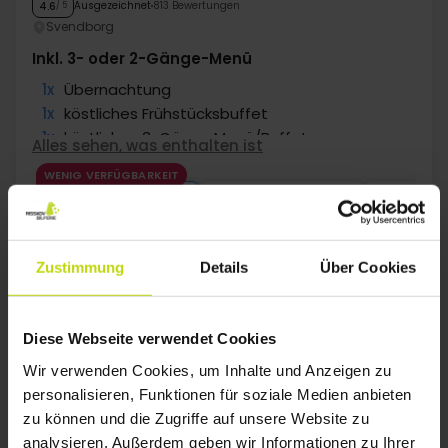
Ausgezeichnet
813 Bewertungen
4.6
/ 5
Svendborg
Inkl. 3- oder 2-Gänge-Menü
1x
Übernachtung
1x
köstliches Frühstücksbuffet
1x
köstliches 3-Gänge Menü/Buffet
Alles sehen, was enthalten ist
1x
Kaffee am Nachmittag
WENIG VERFÜGBARKEIT
∞
Gratis Parken am Hotel
Aug
131,-
Sep
105,-
Okt
p. P.
p. P.
Gesamt 262,-
Gesamt 210,-
G
Mehr anzeigen
Zustimmung
Details
Über Cookies
1
Diese Webseite verwendet Cookies
Wir verwenden Cookies, um Inhalte und Anzeigen zu
personalisieren, Funktionen für soziale Medien anbieten
FAQ
zu können und die Zugriffe auf unsere Website zu
analysieren. Außerdem geben wir Informationen zu Ihrer