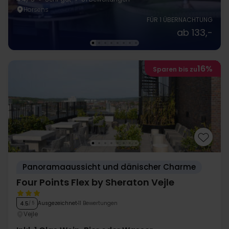
Horsens
FÜR 1 ÜBERNACHTUNG
ab 133,-
16%
Sparen bis zu
Panoramaaussicht und dänischer Charme
Four Points Flex by Sheraton Vejle
Ausgezeichnet
11 Bewertungen
4.5
/ 5
Vejle