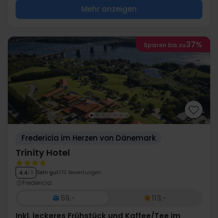
Mehr anzeigen
37%
Sparen bis zu
Fredericia im Herzen von Dänemark
Trinity Hotel
Sehr gut
170 Bewertungen
4.4
/ 5
Fredericia
59,-
113,-
Inkl. leckeres Frühstück und Kaffee/Tee im