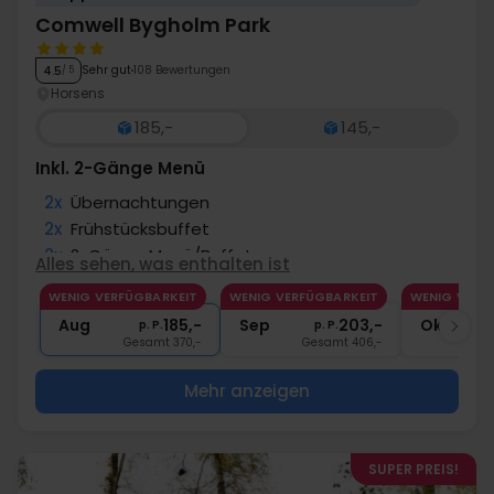
Comwell Bygholm Park
Sehr gut
108 Bewertungen
4.5
/ 5
Horsens
185,-
145,-
Inkl. 2-Gänge Menü
2x
Übernachtungen
2x
Frühstücksbuffet
2x
2-Gänge Menü/Buffet
Alles sehen, was enthalten ist
2x
Kaffee zum Mitnehmen
WENIG VERFÜGBARKEIT
WENIG VERFÜGBARKEIT
WENIG VERF
∞
Gratis Parken
Aug
185,-
Sep
203,-
Okt
p. P.
p. P.
Gesamt 370,-
Gesamt 406,-
G
Mehr anzeigen
SUPER PREIS!