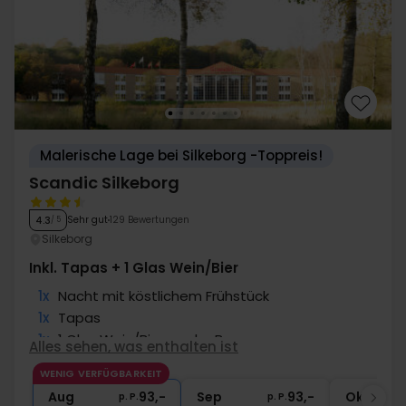
Malerische Lage bei Silkeborg -Toppreis!
Scandic Silkeborg
Sehr gut
129 Bewertungen
4.3
/ 5
Silkeborg
Inkl. Tapas + 1 Glas Wein/Bier
1x
Nacht mit köstlichem Frühstück
1x
Tapas
1x
1 Glas Wein/Bier an der Bar
Alles sehen, was enthalten ist
1x
Kaffee zum Mitnehmen
WENIG VERFÜGBARKEIT
∞
Gratis Parken
Aug
93,-
Sep
93,-
Okt
p. P.
p. P.