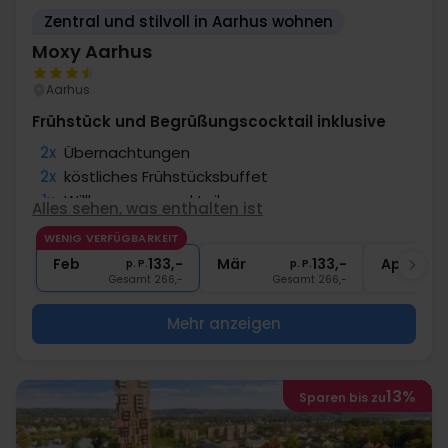
Zentral und stilvoll in Aarhus wohnen
Moxy Aarhus
Aarhus
Frühstück und Begrüßungscocktail inklusive
2x
Übernachtungen
2x
köstliches Frühstücksbuffet
1x
Willkommenscocktail
Alles sehen, was enthalten ist
2x
Kaffee zum Mitnehmen
WENIG VERFÜGBARKEIT
1x
Stadt Zentrum
Feb
133,-
Mär
133,-
Apr
p. P.
p. P.
Gesamt 266,-
Gesamt 266,-
G
Mehr anzeigen
13%
Sparen bis zu