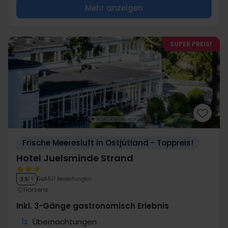
Mehr anzeigen
SUPER PREIS!
Frische Meeresluft in Ostjütland - Toppreis!
Hotel Juelsminde Strand
Gut
517 Bewertungen
3.9
/ 5
Horsens
Inkl. 3-Gänge gastronomisch Erlebnis
1x
Übernachtungen