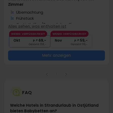
Zimmer
1x
Übernachtung
1x
Frühstück
∞
Gratis Kaffee/Tee auf dem Zimmer
Alles sehen, was enthalten ist
∞
Gratis Parken
WENIG VERFÜGBARKEIT
WENIG VERFÜGBARKEIT
∞
Gratis Internet
Okt
69,-
Nov
59,-
p. P.
p. P.
Gesamt 138,-
Gesamt 118,-
Mehr anzeigen
1
FAQ
Welche Hotels in Strandurlaub in Ostjütland
bieten Babybetten an?