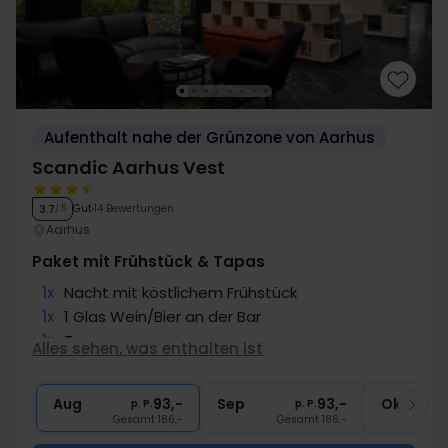
Aufenthalt nahe der Grünzone von Aarhus
Scandic Aarhus Vest
Gut
14 Bewertungen
3.7
/ 5
Aarhus
Paket mit Frühstück & Tapas
1x
Nacht mit köstlichem Frühstück
1x
1 Glas Wein/Bier an der Bar
1x
Tapas
Alles sehen, was enthalten ist
1x
Kaffee zum Mitnehmen
∞
Gratis Parken
Aug
93,-
Sep
93,-
Okt
p. P.
p. P.
Gesamt 186,-
Gesamt 186,-
G