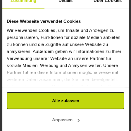
Zustimmung
Details
Über Cookies
55%
Sparen bis zu
Diese Webseite verwendet Cookies
Wir verwenden Cookies, um Inhalte und Anzeigen zu
personalisieren, Funktionen für soziale Medien anbieten
zu können und die Zugriffe auf unsere Website zu
analysieren. Außerdem geben wir Informationen zu Ihrer
Verwendung unserer Website an unsere Partner für
soziale Medien, Werbung und Analysen weiter. Unsere
Partner führen diese Informationen möglicherweise mit
Nahe Wald und Wasser!
weiteren Daten zusammen, die Sie ihnen bereitgestellt
Comwell Kolding
haben oder die sie im Rahmen Ihrer Nutzung der Dienste
gesammelt haben.
Ausgezeichnet
422 Bewertungen
4.6
/ 5
Alle zulassen
Kolding
199,-
169,-
Anpassen
Inkl. 2-Gänge Menü