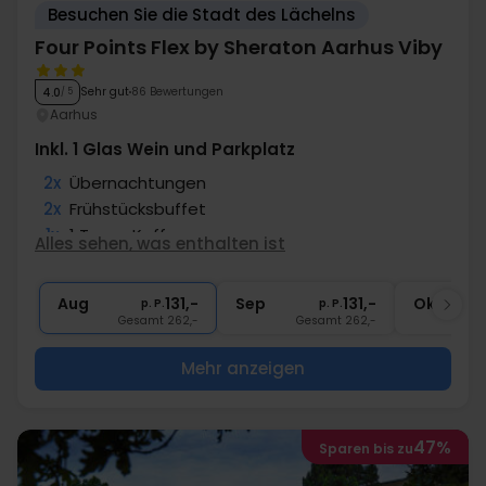
Besuchen Sie die Stadt des Lächelns
Four Points Flex by Sheraton Aarhus Viby
Sehr gut
86 Bewertungen
4.0
/ 5
Aarhus
Inkl. 1 Glas Wein und Parkplatz
2x
Übernachtungen
2x
Frühstücksbuffet
1x
1 Tasse Kaffee
Alles sehen, was enthalten ist
1x
1 Glas Wein, Bier oder Softdrink
∞
Gratis Parken
Aug
131,-
Sep
131,-
Okt
p. P.
p. P.
Gesamt 262,-
Gesamt 262,-
G
Mehr anzeigen
47%
Sparen bis zu