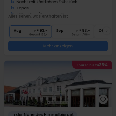
1x
Nacht mit köstlichem Frühstück
1x
Tapas
1x
1 Glas Wein/Bier an der Bar
Alles sehen, was enthalten ist
1x
Kaffee zum Mitnehmen
∞
Gratis Parken
Aug
93,-
Sep
93,-
Okt
p. P.
p. P.
Gesamt 186,-
Gesamt 186,-
G
Mehr anzeigen
35%
Sparen bis zu
In der Nähe des Himmelbjerget