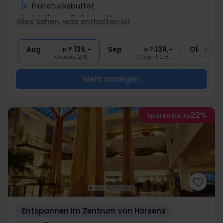
1x
Frühstücksbuffet
1x
köstliches 3-Gänge Menü
Alles sehen, was enthalten ist
∞
Kaffee­­ rund um die Uhr
∞
Gratis Internet und Parken
Aug
139,-
Sep
139,-
Okt
p. P.
p. P.
Gesamt 278,-
Gesamt 278,-
G
Mehr anzeigen
22%
Sparen bis zu
Entspannen im Zentrum von Horsens