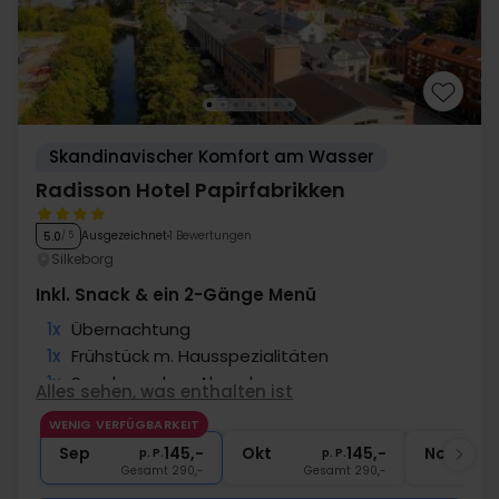
Skandinavischer Komfort am Wasser
Radisson Hotel Papirfabrikken
Ausgezeichnet
1 Bewertungen
5.0
/ 5
Silkeborg
Inkl. Snack & ein 2-Gänge Menü
1x
Übernachtung
1x
Frühstück m. Hausspezialitäten
1x
Snack vor dem Abendessen
Alles sehen, was enthalten ist
1x
2-Gänge Menü
WENIG VERFÜGBARKEIT
∞
Gratis Parken
Sep
145,-
Okt
145,-
Nov
p. P.
p. P.
Gesamt 290,-
Gesamt 290,-
G