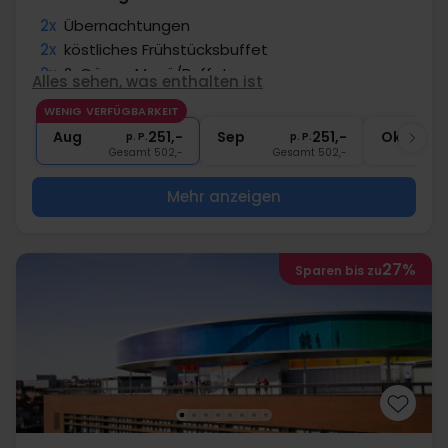
2x
Übernachtungen
2x
köstliches Frühstücksbuffet
2x
2-Gänge Menü/Buffet
Alles sehen, was enthalten ist
2x
Kaffee zum Mitnehmen
WENIG VERFÜGBARKEIT
∞
Zentrale Lage
Aug
251,-
Sep
251,-
Okt
p. P.
p. P.
Gesamt 502,-
Gesamt 502,-
G
Mehr anzeigen
27%
Sparen bis zu