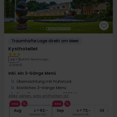
Traumhafte Lage direkt am Meer
Kysthotellet
Gut
680 Bewertungen
3.9
/ 5
Grenå
Inkl. ein 3-Gänge Menü
1x
Übernachtung mit Frühstück
1x
köstliches 3-Gänge Menü
1x
Begrüßungsgetränk um 17.00 Uhr
Alles sehen, was enthalten ist
∞
Gratis Kaffee/Tee zum Aufenthalt
SALE
SALE
∞
Gratis Internet und Parken
Aug
63,-
Sep
73,-
Okt
p. P.
p. P.
Gesamt 126,-
Gesamt 146,-
G