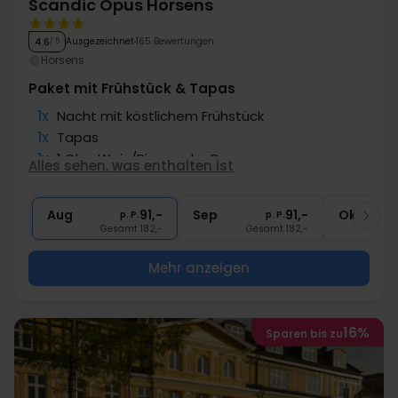
Scandic Opus Horsens
Ausgezeichnet
165 Bewertungen
4.6
/ 5
Horsens
Paket mit Frühstück & Tapas
1x
Nacht mit köstlichem Frühstück
1x
Tapas
1x
1 Glas Wein/Bier an der Bar
Alles sehen, was enthalten ist
1x
Kaffee zum Mitnehmen
∞
Gratis Parken
Aug
91,-
Sep
91,-
Okt
p. P.
p. P.
Gesamt 182,-
Gesamt 182,-
G
Mehr anzeigen
16%
Sparen bis zu