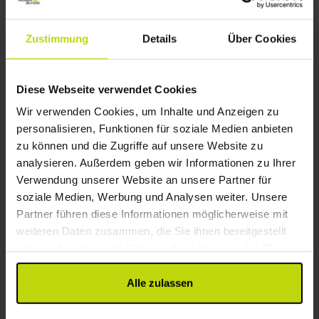
Aufenthalt nahe der Grünzone von Aarhus
Scandic Aarhus Vest
Zustimmung
Details
Über Cookies
Gut
15 Bewertungen
3.8
/ 5
Aarhus
Diese Webseite verwendet Cookies
Paket mit Frühstück & Tapas
Wir verwenden Cookies, um Inhalte und Anzeigen zu
1x
Nacht mit köstlichem Frühstück
personalisieren, Funktionen für soziale Medien anbieten
1x
1 Glas Wein/Bier an der Bar
zu können und die Zugriffe auf unsere Website zu
1x
Tapas
Alles sehen, was enthalten ist
analysieren. Außerdem geben wir Informationen zu Ihrer
1x
Kaffee zum Mitnehmen
Verwendung unserer Website an unsere Partner für
∞
Gratis Parken
soziale Medien, Werbung und Analysen weiter. Unsere
Aug
93,-
Sep
93,-
Okt
p. P.
p. P.
Gesamt 186,-
Gesamt 186,-
G
Partner führen diese Informationen möglicherweise mit
weiteren Daten zusammen, die Sie ihnen bereitgestellt
Mehr anzeigen
haben oder die sie im Rahmen Ihrer Nutzung der Dienste
gesammelt haben.
Alle zulassen
1