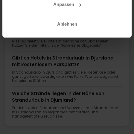
Anpassen
FAQ
Ablehnen
Welche Hotels in Strandurlaub in Djursland
bieten Verpflegung oder Halbpension an?
Risskov bietet viele Hotels in der Nähe von Skigebieten.
Nutzen Sie den Filter „In der Nähe eines Skigebiets“.
Gibt es Hotels in Strandurlaub in Djursland
mit kostenlosem Parkplatz?
In Strandurlaub in Djursland gibt es viele kostenlose oder
günstige Sehenswürdigkeiten wie Parks, Wanderwege und
historische Stätten.
Welche Strände liegen in der Nähe von
Strandurlaub in Djursland?
Zu den lokalen Produkten und Souvenirs aus Strandurlaub
in Djursland zählen regionale Spezialitäten und
handgefertigte Erzeugnisse.