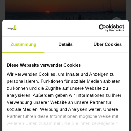
Gasthausurlaub auf Langeland
Zustimmung
Details
Über Cookies
Bagenkop Kro
Gut
1127 Bewertungen
3.9
/ 5
Diese Webseite verwendet Cookies
Rudkøbing
Wir verwenden Cookies, um Inhalte und Anzeigen zu
91,-
115,-
155,-
personalisieren, Funktionen für soziale Medien anbieten
Inkl. Fisch buffet
zu können und die Zugriffe auf unsere Website zu
1x
Übernachtung
analysieren. Außerdem geben wir Informationen zu Ihrer
1x
Frühstücksbuffet
Verwendung unserer Website an unsere Partner für
1x
Fischbuffet
soziale Medien, Werbung und Analysen weiter. Unsere
Alles sehen, was enthalten ist
1x
Kaffee/Tee u. Kuchen am Ankunftstag
Partner führen diese Informationen möglicherweise mit
WENIG VERFÜGBARKEIT
SALE
SALE
∞
Gratis Internet und Parken
weiteren Daten zusammen, die Sie ihnen bereitgestellt
Aug
91,-
Sep
91,-
Okt
p. P.
p. P.
haben oder die sie im Rahmen Ihrer Nutzung der Dienste