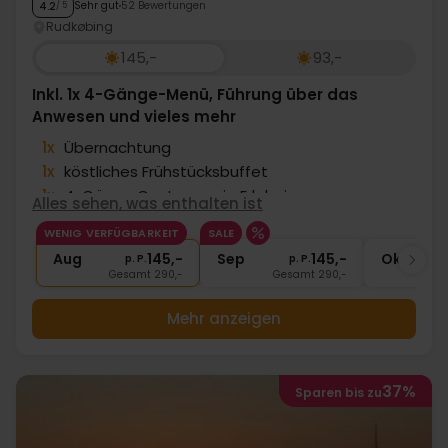
Sehr gut
52 Bewertungen
4.2
/ 5
Rudkøbing
145,-
93,-
Inkl. 1x 4-Gänge-Menü, Führung über das
Anwesen und vieles mehr
1x
Übernachtung
1x
köstliches Frühstücksbuffet
1x
4-Gänge Gastronomie Erlebnis
Alles sehen, was enthalten ist
∞
Burgführung
WENIG VERFÜGBARKEIT
SALE
∞
Gratis Internet und Parken
Aug
145,-
Sep
145,-
Okt
p. P.
p. P.
Gesamt 290,-
Gesamt 290,-
G
Mehr anzeigen
37%
Sparen bis zu