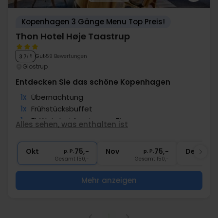
Kopenhagen 3 Gänge Menu Top Preis!
Thon Hotel Høje Taastrup
Gut
59 Bewertungen
3.7
/ 5
Glostrup
Entdecken Sie das schöne Kopenhagen
1x
Übernachtung
1x
Frühstücksbuffet
1x
Fl. Wein bei Anreise pro Zimmer
Alles sehen, was enthalten ist
∞
ÖPNV in der Nähe
∞
Gratis Parken
Okt
75,-
Nov
75,-
Dez
p. P.
p. P.
Gesamt 150,-
Gesamt 150,-
G
Mehr anzeigen
1