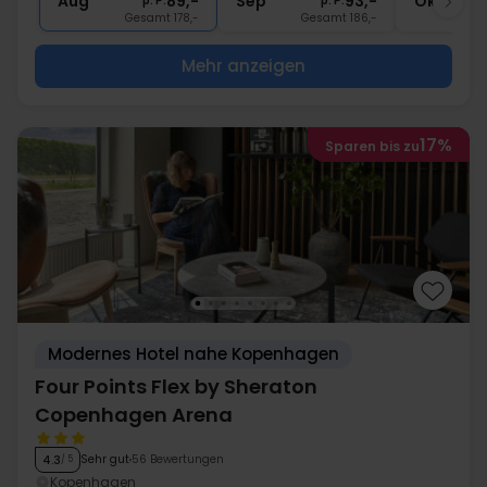
Aug
89,-
Sep
93,-
Okt
p. P.
p. P.
Gesamt 178,-
Gesamt 186,-
Mehr anzeigen
17%
Sparen bis zu
Modernes Hotel nahe Kopenhagen
Four Points Flex by Sheraton
Copenhagen Arena
Sehr gut
56 Bewertungen
4.3
/ 5
Kopenhagen