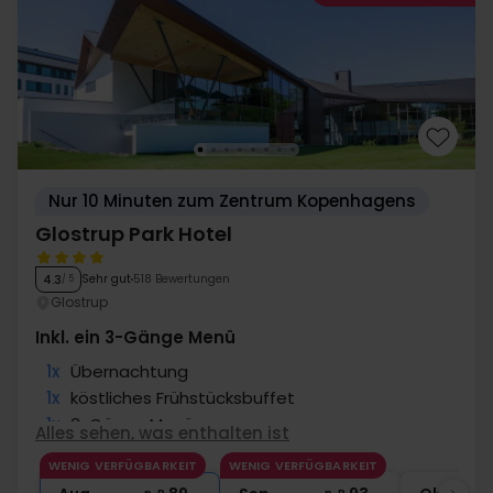
Nur 10 Minuten zum Zentrum Kopenhagens
Glostrup Park Hotel
Sehr gut
518 Bewertungen
4.3
/ 5
Glostrup
Inkl. ein 3-Gänge Menü
1x
Übernachtung
1x
köstliches Frühstücksbuffet
1x
3-Gänge Menü
Alles sehen, was enthalten ist
∞
Gratis Parken am Hotel
WENIG VERFÜGBARKEIT
WENIG VERFÜGBARKEIT
∞
Gratis Internet