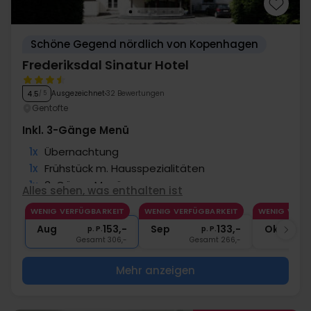
Schöne Gegend nördlich von Kopenhagen
Frederiksdal Sinatur Hotel
Ausgezeichnet
32 Bewertungen
4.5
/ 5
Gentofte
Inkl. 3-Gänge Menü
1x
Übernachtung
1x
Frühstück m. Hausspezialitäten
1x
3-Gänge Menü
Alles sehen, was enthalten ist
1x
1 Glas Wein und kleine Snacks
WENIG VERFÜGBARKEIT
WENIG VERFÜGBARKEIT
WENIG VERF
1x
Kaffee zum Mitnehmen
Aug
153,-
Sep
133,-
Okt
p. P.
p. P.
Gesamt 306,-
Gesamt 266,-
G
Mehr anzeigen