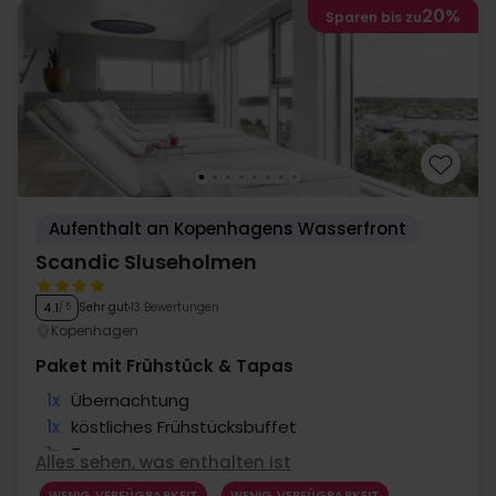
20%
Sparen bis zu
Aufenthalt an Kopenhagens Wasserfront
Scandic Sluseholmen
Sehr gut
13 Bewertungen
4.1
/ 5
Kopenhagen
Paket mit Frühstück & Tapas
1x
Übernachtung
1x
köstliches Frühstücksbuffet
1x
Tapas
Alles sehen, was enthalten ist
1x
1 Glas Wein/Bier an der Bar
WENIG VERFÜGBARKEIT
WENIG VERFÜGBARKEIT