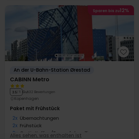
12%
Sparen bis zu
An der U-Bahn-Station Ørestad
CABINN Metro
Gut
32 Bewertungen
3.5
/ 5
Kopenhagen
Paket mit Frühstück
2x
Übernachtungen
2x
Frühstück
2x
Gratis Kaffee/Tee auf dem Zimmer
Alles sehen, was enthalten ist