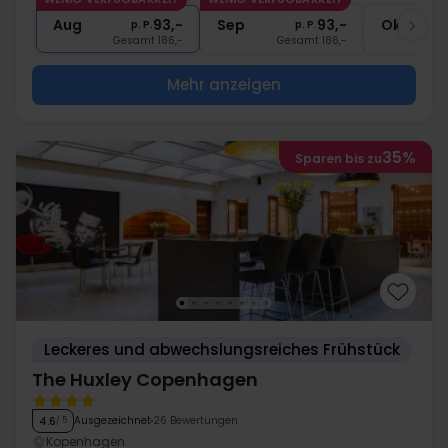
1x
Kaffee zum Mitnehmen
Aug
93,-
Sep
93,-
Okt
p. P.
p. P.
Gesamt 186,-
Gesamt 186,-
G
Mehr anzeigen
35%
Sparen bis zu
Leckeres und abwechslungsreiches Frühstück
The Huxley Copenhagen
Ausgezeichnet
26 Bewertungen
4.6
/ 5
Kopenhagen