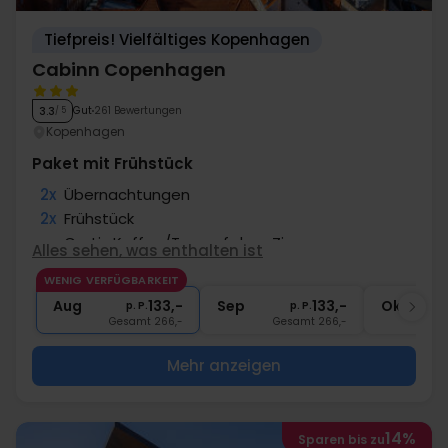
Tiefpreis! Vielfältiges Kopenhagen
Cabinn Copenhagen
Gut
261 Bewertungen
3.3
/ 5
Kopenhagen
Paket mit Frühstück
2x
Übernachtungen
2x
Frühstück
∞
Gratis Kaffee/Tee auf dem Zimmer
Alles sehen, was enthalten ist
∞
Gratis Internet und Parken
WENIG VERFÜGBARKEIT
∞
Zentrale Lage
Aug
133,-
Sep
133,-
Okt
p. P.
p. P.
Gesamt 266,-
Gesamt 266,-
G
Mehr anzeigen
14%
Sparen bis zu