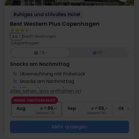
Ruhiges und stilvolles Hotel
Best Western Plus Copenhagen
Gut
310 Bewertungen
3.9
/ 5
Kopenhagen
79,-
111,-
Snacks am Nachmittag
1x
Übernachtung mit Frühstück
1x
Snacks am Nachmittag
1x
1 Bier oder Limonade
Alles sehen, was enthalten ist
1x
Kaffee zum Mitnehmen
WENIG VERFÜGBARKEIT
∞
Gratis Internet und Parken
Aug
89,-
Sep
89,-
Okt
p. P.
p. P.
Gesamt 178,-
Gesamt 178,-
G
Mehr anzeigen