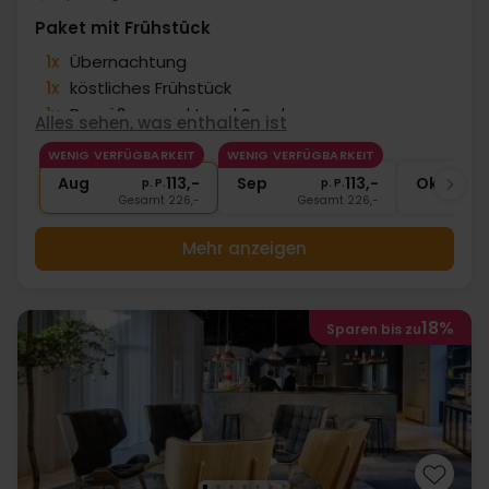
Paket mit Frühstück
1x
Übernachtung
1x
köstliches Frühstück
1x
Begrüßungssekt und Snacks
Alles sehen, was enthalten ist
∞
Später Check Out
WENIG VERFÜGBARKEIT
WENIG VERFÜGBARKEIT
∞
Gratis Internet
Aug
113,-
Sep
113,-
Okt
p. P.
p. P.
Gesamt 226,-
Gesamt 226,-
G
Mehr anzeigen
18%
Sparen bis zu