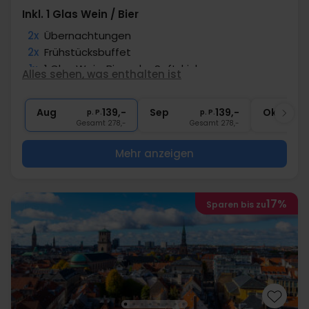
Inkl. 1 Glas Wein / Bier
2x
Übernachtungen
2x
Frühstücksbuffet
1x
1 Glas Wein, Bier oder Softdrink
Alles sehen, was enthalten ist
1x
Kaffee zum Mitnehmen
∞
Gratis Parken und Internet
Aug
139,-
Sep
139,-
Okt
p. P.
p. P.
Gesamt 278,-
Gesamt 278,-
G
Mehr anzeigen
17%
Sparen bis zu