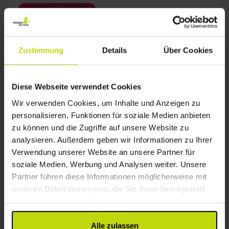
2x
Gratis Parken am Hotel
WENIG VERFÜGBARKEIT
∞
Nahe Sehenswürdigkeiten
Aug
145,-
Sep
145,-
Okt
p. P.
p. P.
Gesamt 290,-
Gesamt 290,-
G
Zustimmung
Details
Über Cookies
Mehr anzeigen
Diese Webseite verwendet Cookies
29%
Sparen bis zu
Wir verwenden Cookies, um Inhalte und Anzeigen zu
personalisieren, Funktionen für soziale Medien anbieten
zu können und die Zugriffe auf unsere Website zu
analysieren. Außerdem geben wir Informationen zu Ihrer
Verwendung unserer Website an unsere Partner für
soziale Medien, Werbung und Analysen weiter. Unsere
Partner führen diese Informationen möglicherweise mit
Modernes Hotel nördlich von Kopenhagen
weiteren Daten zusammen, die Sie ihnen bereitgestellt
haben oder die sie im Rahmen Ihrer Nutzung der Dienste
Four Points Flex by Sheraton Lyngby
gesammelt haben.
Sehr gut
8 Bewertungen
4.1
Alle zulassen
/ 5