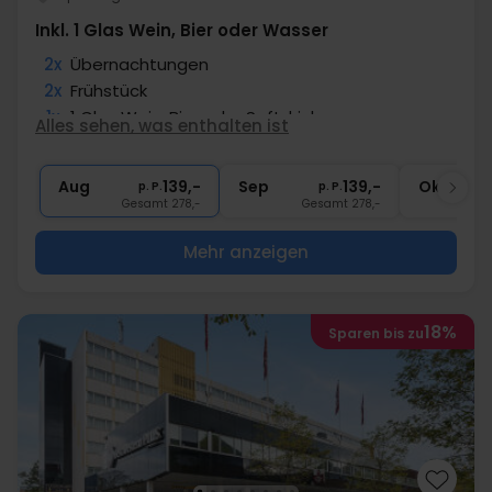
Inkl. 1 Glas Wein, Bier oder Wasser
2x
Übernachtungen
2x
Frühstück
1x
1 Glas Wein, Bier oder Softdrink
Alles sehen, was enthalten ist
1x
Kaffee zum Mitnehmen
∞
Gratis Internet
Aug
139,-
Sep
139,-
Okt
p. P.
p. P.
Gesamt 278,-
Gesamt 278,-
G
Mehr anzeigen
18%
Sparen bis zu