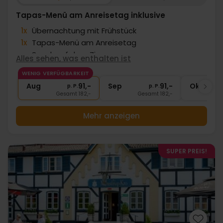
Tapas-Menü am Anreisetag inklusive
1x
Übernachtung mit Frühstück
1x
Tapas-Menü am Anreisetag
∞
Snack auf dem Zimmer
Alles sehen, was enthalten ist
1x
1 Fl. Sekt bei Anreise pro Zimmer
WENIG VERFÜGBARKEIT
∞
Echte dänische Gemütlichkeit
Aug
91,-
Sep
91,-
Okt
p. P.
p. P.
Gesamt 182,-
Gesamt 182,-
G
Mehr anzeigen
SUPER PREIS!