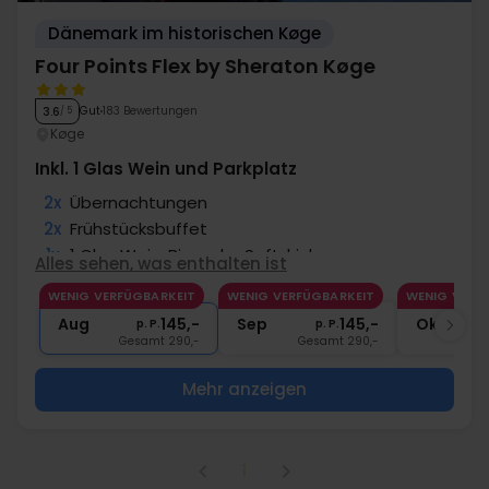
Dänemark im historischen Køge
Four Points Flex by Sheraton Køge
Gut
183 Bewertungen
3.6
/ 5
Køge
Inkl. 1 Glas Wein und Parkplatz
2x
Übernachtungen
2x
Frühstücksbuffet
1x
1 Glas Wein, Bier oder Softdrink
Alles sehen, was enthalten ist
1x
Kaffee zum Mitnehmen
WENIG VERFÜGBARKEIT
WENIG VERFÜGBARKEIT
WENIG VERF
2x
Gratis Parken und Internet
Aug
145,-
Sep
145,-
Okt
p. P.
p. P.
Gesamt 290,-
Gesamt 290,-
G
Mehr anzeigen
1