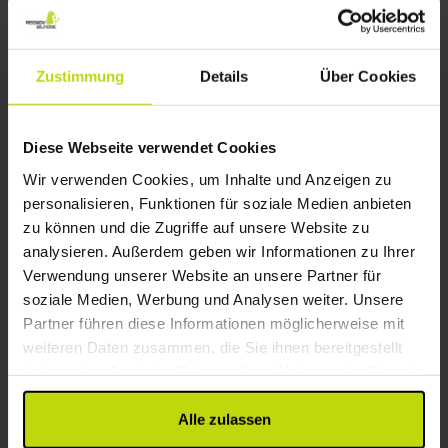
Aug
119,-
Sep
113,-
Okt
p. P.
p. P.
Gesamt 238,-
Gesamt 226,-
G
Mehr anzeigen
Zustimmung
Details
Über Cookies
37%
Sparen bis zu
Diese Webseite verwendet Cookies
Wir verwenden Cookies, um Inhalte und Anzeigen zu
personalisieren, Funktionen für soziale Medien anbieten
zu können und die Zugriffe auf unsere Website zu
analysieren. Außerdem geben wir Informationen zu Ihrer
Verwendung unserer Website an unsere Partner für
soziale Medien, Werbung und Analysen weiter. Unsere
Partner führen diese Informationen möglicherweise mit
Die Insel Møn - einfach traumhaft
weiteren Daten zusammen, die Sie ihnen bereitgestellt
Hotel Præstekilde
haben oder die sie im Rahmen Ihrer Nutzung der Dienste
gesammelt haben.
Sehr gut
282 Bewertungen
4.0
/ 5
Alle zulassen
Südseeland