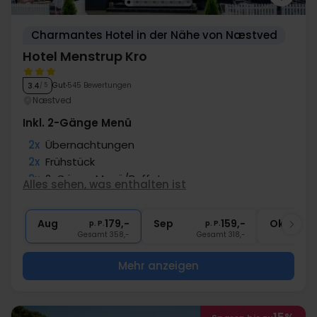
Charmantes Hotel in der Nähe von Næstved
Hotel Menstrup Kro
Gut
545 Bewertungen
3.4
/ 5
Næstved
Inkl. 2-Gänge Menü
2x
Übernachtungen
2x
Frühstück
2x
2-Gänge Menü/Buffet
Alles sehen, was enthalten ist
∞
Gratis Parken
∞
Gratis Internet
Aug
179,-
Sep
159,-
Okt
p. P.
p. P.
Gesamt 358,-
Gesamt 318,-
G
Mehr anzeigen