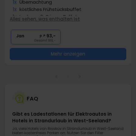
1x
Übernachtung
1x
köstliches Frühstücksbuffet
1x
Leckeres 2-Gänge-Buffet
Alles sehen, was enthalten ist
1x
Kaffee/Tee/Kuchen nach Abendessen
1x
Kaffee zum Mitnehmen
Jan
93,-
p. P.
Gesamt 186,-
Mehr anzeigen
1
FAQ
Gibt es Ladestationen für Elektroautos in
Hotels in Strandurlaub in West-Seeland?
Ja, viele Hotels von Risskov in Strandurlaub in West-Seeland
bieten kostenfreies Parken an. Nutzen Sie den Filter