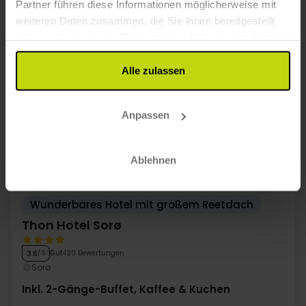
Partner führen diese Informationen möglicherweise mit
weiteren Daten zusammen, die Sie ihnen bereitgestellt
Mehr anzeigen
haben oder die sie im Rahmen Ihrer Nutzung der Dienste
gesammelt haben.
Alle zulassen
25%
Sparen bis zu
Anpassen
Ablehnen
Wunderbares Hotel mit großem Reetdach
Thon Hotel Sorø
Gut
120 Bewertungen
3.6
/ 5
Sorø
Inkl. 2-Gänge-Buffet, Kaffee & Kuchen