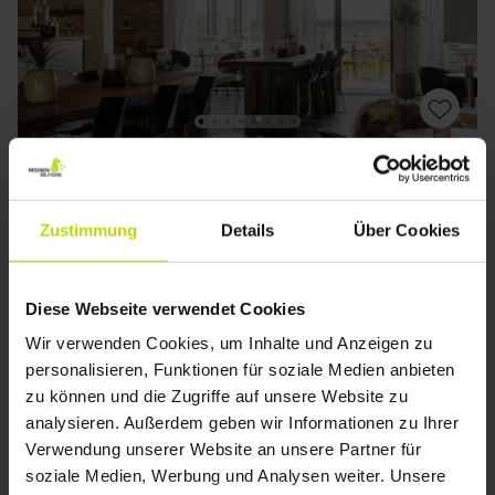
Am Roskilde Fjord mit toller Aussicht!
Comwell Roskilde
Zustimmung
Details
Über Cookies
Sehr gut
175 Bewertungen
4.3
/ 5
Roskilde
Inkl. 2-Gänge Menü
Diese Webseite verwendet Cookies
2x
Übernachtungen
Wir verwenden Cookies, um Inhalte und Anzeigen zu
2x
Frühstücksbuffet
personalisieren, Funktionen für soziale Medien anbieten
2x
2-Gänge Menü/Buffet
zu können und die Zugriffe auf unsere Website zu
Alles sehen, was enthalten ist
2x
Kaffee zum Mitnehmen
analysieren. Außerdem geben wir Informationen zu Ihrer
WENIG VERFÜGBARKEIT
WENIG VERFÜGBARKEIT
∞
Gratis Parken
Verwendung unserer Website an unsere Partner für
Aug
263,-
Sep
199,-
Okt
p. P.
p. P.
soziale Medien, Werbung und Analysen weiter. Unsere
Gesamt 526,-
Gesamt 398,-
G