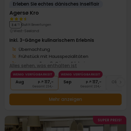
Erleben Sie echtes dänisches Inselflair
Agersø Kro
Gut
14 Bewertungen
3.4
/ 5
West-Seeland
Inkl. 3-Gänge kulinarischem Erlebnis
1x
Übernachtung
1x
Frühstück mit Hausspezialitäten
1x
genussvollem 3-Gänge Erlebnis
Alles sehen, was enthalten ist
∞
Gratis Internet
WENIG VERFÜGBARKEIT
WENIG VERFÜGBARKEIT
∞
Echte dänische Gemütlichkeit
Aug
117,-
Sep
117,-
Okt
Aus
p. P.
p. P.
Gesamt 234,-
Gesamt 234,-
Mehr anzeigen
SUPER PREIS!