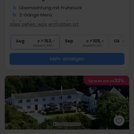
1x
Übernachtung mit Frühstück
1x
2-Gänge Menü
1x
Snack vor dem Abendessen
Alles sehen, was enthalten ist
∞
Gratis Nutzung Fitness
1x
Kaffee zum Mitnehmen
Aug
153,-
Sep
105,-
Okt
p. P.
p. P.
Gesamt 306,-
Gesamt 210,-
G
Mehr anzeigen
32%
Sparen bis zu