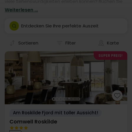
viele Sehenswürdigkeiten erleben können? Buchen Sie
einen Aufenthalt in einem von unseren vielen Hotels.
Weiterlesen ...
Unsere Hotelaufenthalte geben Ihnen garantiert eine
fantastische Auszeit in Roskilde- mit eigener Anreise.
Entdecken Sie Ihre perfekte Auszeit
Sortieren
Filter
Karte
SUPER PREIS!
Am Roskilde Fjord mit toller Aussicht!
Comwell Roskilde