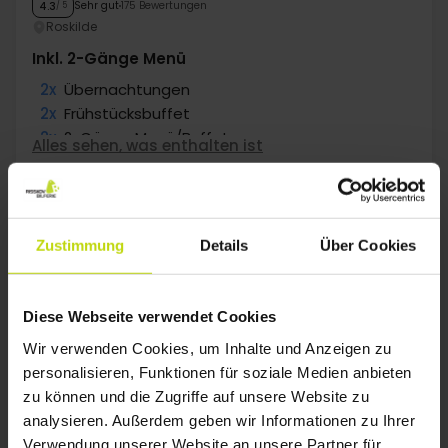
Sehr gut
175 Bewertungen
4.3
/ 5
Roskilde
Inkl. 2-Gänge Menü
2x
Übernachtungen
2x
Frühstücksbuffet
2x
2-Gänge Menü/Buffet
Alles sehen, was enthalten ist
2x
Kaffee zum Mitnehmen
WENIG VERFÜGBARKEIT
WENIG VERFÜGBARKEIT
∞
Gratis Parken
Aug
263,-
Sep
199,-
Okt
p. P.
p. P.
Gesamt 526,-
Gesamt 398,-
G
Zustimmung
Details
Über Cookies
Mehr anzeigen
Diese Webseite verwendet Cookies
1
Wir verwenden Cookies, um Inhalte und Anzeigen zu
personalisieren, Funktionen für soziale Medien anbieten
zu können und die Zugriffe auf unsere Website zu
FAQ
analysieren. Außerdem geben wir Informationen zu Ihrer
Verwendung unserer Website an unsere Partner für