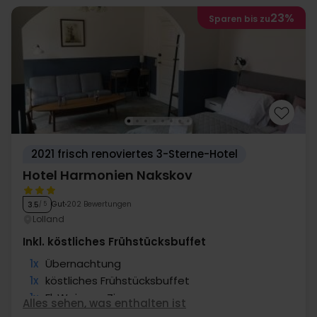
23%
Sparen bis zu
2021 frisch renoviertes 3-Sterne-Hotel
Hotel Harmonien Nakskov
Gut
202 Bewertungen
3.5
/ 5
Lolland
Inkl. köstliches Frühstücksbuffet
1x
Übernachtung
1x
köstliches Frühstücksbuffet
1x
Fl. Wein pro Zimmer
Alles sehen, was enthalten ist
∞
Snack auf dem Zimmer