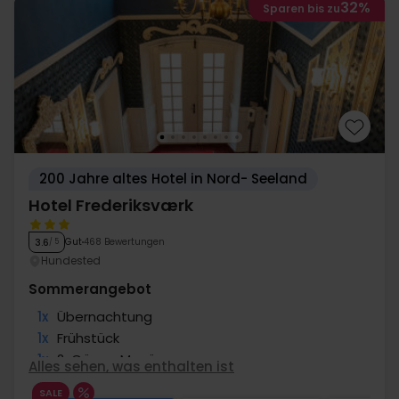
32%
Sparen bis zu
200 Jahre altes Hotel in Nord- Seeland
Hotel Frederiksværk
Gut
468 Bewertungen
3.6
/ 5
Hundested
Sommerangebot
1x
Übernachtung
1x
Frühstück
1x
2-Gänge Menü
Alles sehen, was enthalten ist
1x
Snacks vor dem Essen
SALE