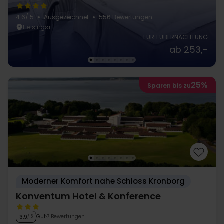
4.6
/ 5
Ausgezeichnet
556 Bewertungen
Helsingør
FÜR 1 ÜBERNACHTUNG
ab 253,-
25%
Sparen bis zu
Moderner Komfort nahe Schloss Kronborg
Konventum Hotel & Konference
Gut
7 Bewertungen
3.9
/ 5