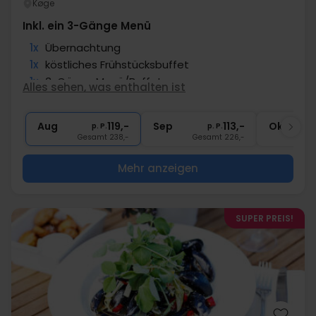
Køge
Inkl. ein 3-Gänge Menü
1x
Übernachtung
1x
köstliches Frühstücksbuffet
1x
3-Gänge Menü/Buffet
Alles sehen, was enthalten ist
1x
Kaffee/Tee und Kuchen am Nachmittag
∞
Gratis Parken
Aug
119,-
Sep
113,-
Okt
p. P.
p. P.
Gesamt 238,-
Gesamt 226,-
G
Mehr anzeigen
SUPER PREIS!