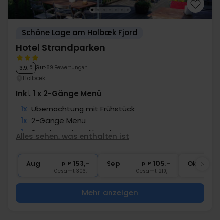
Schöne Lage am Holbæk Fjord
Hotel Strandparken
Gut
89 Bewertungen
3.9
/ 5
Holbæk
Inkl. 1 x 2-Gänge Menü
1x
Übernachtung mit Frühstück
1x
2-Gänge Menü
1x
Snack vor dem Abendessen
Alles sehen, was enthalten ist
∞
Gratis Nutzung Fitness
1x
Kaffee zum Mitnehmen
Aug
153,-
Sep
105,-
Okt
p. P.
p. P.
Gesamt 306,-
Gesamt 210,-
G
Mehr anzeigen