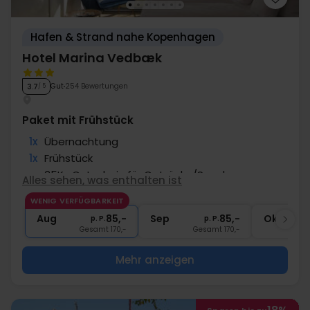
Hafen & Strand nahe Kopenhagen
Hotel Marina Vedbæk
Gut
254 Bewertungen
3.7
/ 5
Paket mit Frühstück
1x
Übernachtung
1x
Frühstück
∞
35Kr. Gutschein für Getränke/Snacks
Alles sehen, was enthalten ist
∞
Gratis Parken
WENIG VERFÜGBARKEIT
1x
Kaffee zum Mitnehmen
Aug
85,-
Sep
85,-
Okt
p. P.
p. P.
Gesamt 170,-
Gesamt 170,-
G
Mehr anzeigen