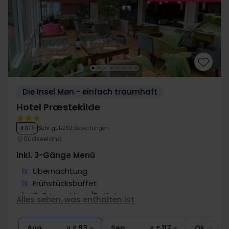
Die Insel Møn - einfach traumhaft
Hotel Præstekilde
Sehr gut
282 Bewertungen
4.0
/ 5
Südseeland
Inkl. 3-Gänge Menü
1x
Übernachtung
1x
Frühstücksbuffet
1x
3-Gänge Menü/Buffet
Alles sehen, was enthalten ist
1x
Kaffee/Tee u. Kuchen am Ankunftstag
∞
Gratis Parken und Internet
Aug
93,-
Sep
117,-
Okt
p. P.
p. P.