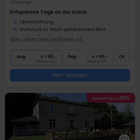
Helsingør
Entspannte Tage an der Küste
1x
Übernachtung
1x
Frühstück m. frisch gebackenem Brot
1x
salzige Snacks
Alles sehen, was enthalten ist
1x
1 Flasche Wein
∞
Gratis Parken
Aug
65,-
Sep
65,-
Okt
p. P.
p. P.
Gesamt 130,-
Gesamt 130,-
G
Mehr anzeigen
20%
Sparen bis zu