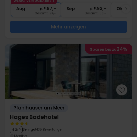
WENIG VERFÜGBARKEIT
1x
Kaffee zum Mitnehmen
Aug
97,-
Sep
93,-
Okt
p. P.
p. P.
Gesamt 194,-
Gesamt 186,-
G
Mehr anzeigen
24%
Sparen bis zu
Pfahlhäuser am Meer
Hages Badehotel
Sehr gut
135 Bewertungen
4.3
/ 5
Maribo