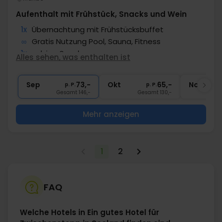
Aufenthalt mit Frühstück, Snacks und Wein
1x
Übernachtung mit Frühstücksbuffet
∞
Gratis Nutzung Pool, Sauna, Fitness
1x
salzige Snacks
Alles sehen, was enthalten ist
1x
1 Glas Wein
∞
Gratis Parken
Sep
73,-
Okt
65,-
Nov
p. P.
p. P.
Gesamt 146,-
Gesamt 130,-
G
Mehr anzeigen
1
2
FAQ
Welche Hotels in Ein gutes Hotel für