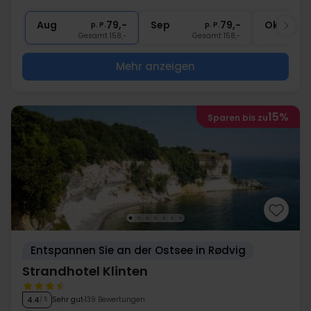
1x
10% Rabatt im Restaurant
Aug
79,-
Sep
79,-
Okt
p. P.
p. P.
Gesamt 158,-
Gesamt 158,-
G
Mehr anzeigen
15%
Sparen bis zu
Entspannen Sie an der Ostsee in Rødvig
Strandhotel Klinten
Sehr gut
139 Bewertungen
4.4
/ 5