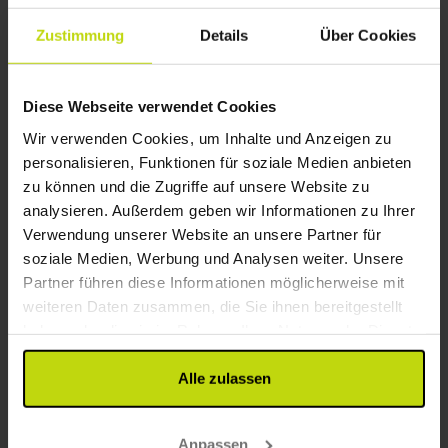
Paket mit Frühstück & Tapas
Zustimmung
Details
Über Cookies
1x
Nacht mit köstlichem Frühstück
1x
Tapas
1x
1 Glas Wein/Bier an der Bar
Alles sehen, was enthalten ist
Diese Webseite verwendet Cookies
1x
Kaffee zum Mitnehmen
Wir verwenden Cookies, um Inhalte und Anzeigen zu
∞
Gratis Parken
Aug
91,-
Sep
91,-
Okt
p. P.
p. P.
personalisieren, Funktionen für soziale Medien anbieten
Gesamt 182,-
Gesamt 182,-
G
zu können und die Zugriffe auf unsere Website zu
analysieren. Außerdem geben wir Informationen zu Ihrer
Mehr anzeigen
Verwendung unserer Website an unsere Partner für
soziale Medien, Werbung und Analysen weiter. Unsere
Partner führen diese Informationen möglicherweise mit
23%
Sparen bis zu
weiteren Daten zusammen, die Sie ihnen bereitgestellt
haben oder die sie im Rahmen Ihrer Nutzung der Dienste
gesammelt haben.
Alle zulassen
Anpassen