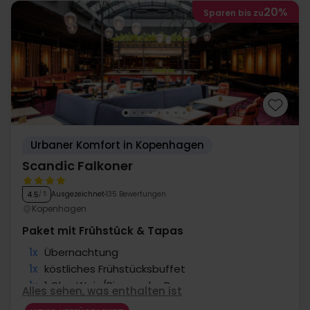
20%
Sparen bis zu
Urbaner Komfort in Kopenhagen
Scandic Falkoner
Ausgezeichnet
135 Bewertungen
4.5
/ 5
Kopenhagen
Paket mit Frühstück & Tapas
1x
Übernachtung
1x
köstliches Frühstücksbuffet
1x
1 Glas Wein/Bier an der Bar
Alles sehen, was enthalten ist
1x
Tapas