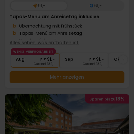
91,-
61,-
Tapas-Menü am Anreisetag inklusive
1x
Übernachtung mit Frühstück
1x
Tapas-Menü am Anreisetag
∞
Snack auf dem Zimmer
Alles sehen, was enthalten ist
1x
1 Fl. Sekt bei Anreise pro Zimmer
WENIG VERFÜGBARKEIT
∞
Echte dänische Gemütlichkeit
Aug
91,-
Sep
91,-
Okt
p. P.
p. P.
Gesamt 182,-
Gesamt 182,-
G
Mehr anzeigen
18%
Sparen bis zu