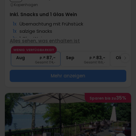
Kopenhagen
Inkl. Snacks und 1 Glas Wein
1x
Übernachtung mit Frühstück
1x
salzige Snacks
1x
1 Glas Wein
Alles sehen, was enthalten ist
1x
Kaffee zum Mitnehmen
WENIG VERFÜGBARKEIT
∞
Gratis Parken
Aug
87,-
Sep
83,-
Okt
p. P.
p. P.
Gesamt 174,-
Gesamt 166,-
G
Mehr anzeigen
35%
Sparen bis zu