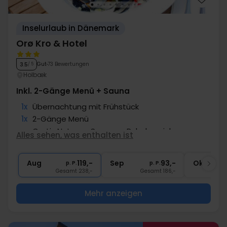
Inselurlaub in Dänemark
Orø Kro & Hotel
Gut
73 Bewertungen
3.5
/ 5
Holbæk
Inkl. 2-Gänge Menü + Sauna
1x
Übernachtung mit Frühstück
1x
2-Gänge Menü
∞
Gratis Nutzung Sauna-u. Ruhebereich
Alles sehen, was enthalten ist
1x
1 Begrüßungsgetränk
∞
Zimmer mit Balkon/Terrasse
Aug
119,-
Sep
93,-
Okt
p. P.
p. P.
Gesamt 238,-
Gesamt 186,-
G
Mehr anzeigen