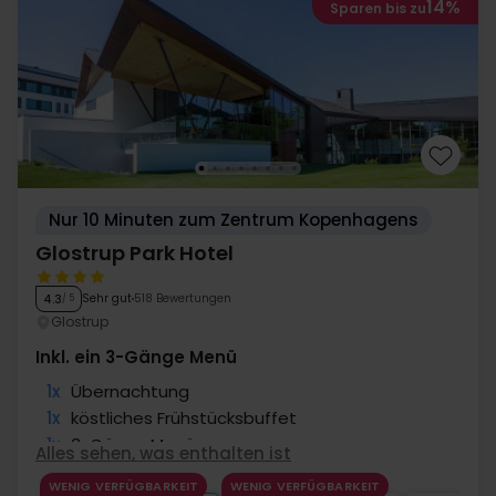
14%
Sparen bis zu
Nur 10 Minuten zum Zentrum Kopenhagens
Glostrup Park Hotel
Sehr gut
518 Bewertungen
4.3
/ 5
Glostrup
Inkl. ein 3-Gänge Menü
1x
Übernachtung
1x
köstliches Frühstücksbuffet
1x
3-Gänge Menü
Alles sehen, was enthalten ist
∞
Gratis Parken am Hotel
WENIG VERFÜGBARKEIT
WENIG VERFÜGBARKEIT