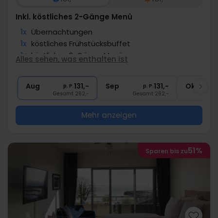
Inkl. köstliches 2-Gänge Menü
1x
Übernachtungen
1x
köstliches Frühstücksbuffet
1x
köstliches 2-Gänge Menü
Alles sehen, was enthalten ist
1x
Kaffee/Tee und Kuchen am Nachmittag
∞
Gratis Parken
Aug
131,-
Sep
131,-
Okt
p. P.
p. P.
Gesamt 262,-
Gesamt 262,-
G
Mehr anzeigen
51%
Sparen bis zu