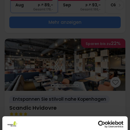
∞
Gratis Internet
Aug
89,-
Sep
93,-
Okt
p. P.
p. P.
Gesamt 178,-
Gesamt 186,-
Mehr anzeigen
22%
Sparen bis zu
Entspannen Sie stilvoll nahe Kopenhagen
Scandic Hvidovre
Sehr gut
4 Bewertungen
4.3
/ 5
Glostrup