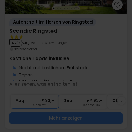
Aufenthalt im Herzen von Ringsted
Scandic Ringsted
Ausgezeichnet
3 Bewertungen
4.7
/ 5
Nordseeland
Köstliche Tapas inklusive
1x
Nacht mit köstlichem Frühstück
1x
Tapas
1x
1 Glas Wein/Bier an der Bar
Alles sehen, was enthalten ist
1x
Kaffee zum Mitnehmen
∞
Gratis Parken
Aug
93,-
Sep
93,-
Okt
p. P.
p. P.
Gesamt 186,-
Gesamt 186,-
G
Mehr anzeigen