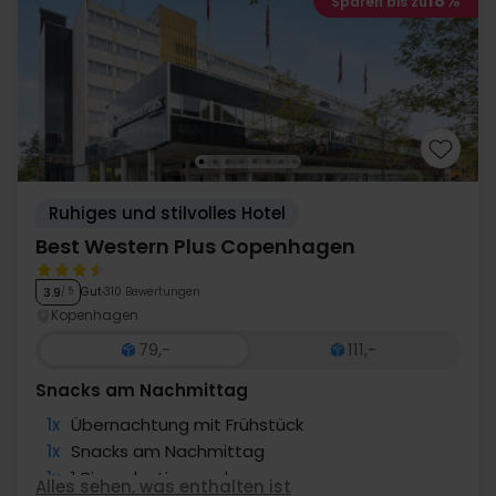
18%
Sparen bis zu
Ruhiges und stilvolles Hotel
Best Western Plus Copenhagen
Gut
310 Bewertungen
3.9
/ 5
Kopenhagen
79,-
111,-
Snacks am Nachmittag
1x
Übernachtung mit Frühstück
1x
Snacks am Nachmittag
1x
1 Bier oder Limonade
Alles sehen, was enthalten ist