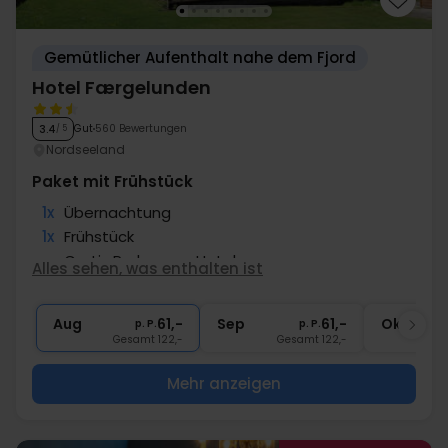
Gemütlicher Aufenthalt nahe dem Fjord
Hotel Færgelunden
Gut
560 Bewertungen
3.4
/ 5
Nordseeland
Paket mit Frühstück
1x
Übernachtung
1x
Frühstück
∞
Gratis Parken am Hotel
Alles sehen, was enthalten ist
∞
Direkt am Meer
∞
Gratis Internet
Aug
61,-
Sep
61,-
Okt
p. P.
p. P.
Gesamt 122,-
Gesamt 122,-
G
Mehr anzeigen