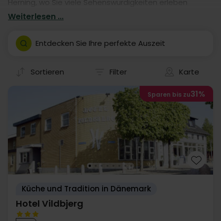
Herning, wo Sie viele Sehenswürdigkeiten erleben
können? Buchen Sie einen Aufenthalt in einem von
Weiterlesen ...
unseren vielen Hotels. Unsere Hotelaufenthalte geben
Ihnen garantiert eine fantastische Auszeit in Herning-
Entdecken Sie Ihre perfekte Auszeit
mit eigener Anreise.
Sortieren
Filter
Karte
31%
Sparen bis zu
Küche und Tradition in Dänemark
Hotel Vildbjerg