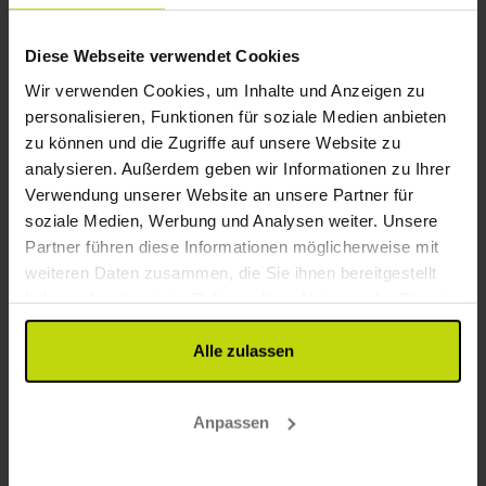
Diese Webseite verwendet Cookies
26%
Sparen bis zu
Wir verwenden Cookies, um Inhalte und Anzeigen zu
personalisieren, Funktionen für soziale Medien anbieten
zu können und die Zugriffe auf unsere Website zu
analysieren. Außerdem geben wir Informationen zu Ihrer
Verwendung unserer Website an unsere Partner für
soziale Medien, Werbung und Analysen weiter. Unsere
Partner führen diese Informationen möglicherweise mit
weiteren Daten zusammen, die Sie ihnen bereitgestellt
Tiefpreis!! Zentral in Herning
haben oder die sie im Rahmen Ihrer Nutzung der Dienste
Herning City Hotel
gesammelt haben.
Alle zulassen
Sehr gut
63 Bewertungen
4.4
/ 5
Herning
Inkl. 2-Gänge Menü
Anpassen
2x
Übernachtungen
2x
Frühstücksbuffet