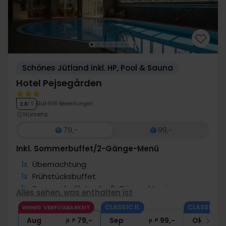
aus Ihrem Urlaub zu bieten, mit großartigen
Inklusivleistungen und komfortablen Aufenthalten, die
es Ihnen ermöglichen, sich auf das Wesentliche zu
konzentrieren: mehr zu erleben.
Schönes Jütland inkl. HP, Pool & Sauna
Hotel Pejsegården
Gut
948 Bewertungen
3.8
/ 5
Horsens
79,-
99,-
Inkl. Sommerbuffet/2-Gänge-Menü
1x
Übernachtung
1x
Frühstücksbuffet
1x
Sommerbuffet oder 2-Gänge-Menü
Alles sehen, was enthalten ist
∞
Kaffee­­ rund um die Uhr
CLASSIC II.
CLASSIC II.
WENIG VERFÜGBARKEIT
∞
Gratis Parken und Internet
Aug
79,-
Sep
99,-
Okt
p. P.
p. P.