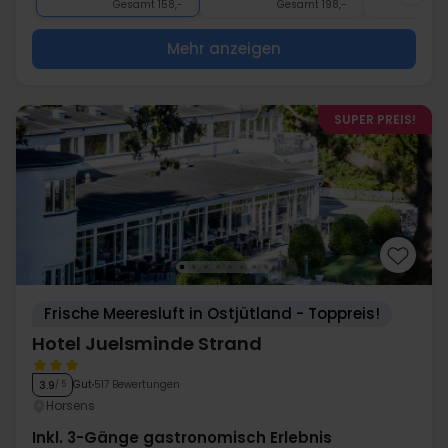
Gesamt 158,-
Gesamt 198,-
G
Mehr anzeigen
SUPER PREIS!
Frische Meeresluft in Ostjütland - Toppreis!
Hotel Juelsminde Strand
Gut
517 Bewertungen
3.9
/ 5
Horsens
Inkl. 3-Gänge gastronomisch Erlebnis