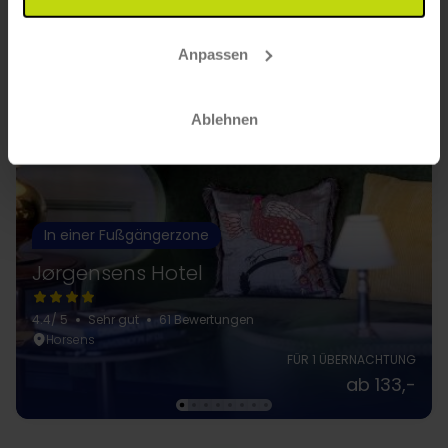
Anpassen
Ablehnen
In einer Fußgängerzone
Jørgensens Hotel
4.4
/ 5
Sehr gut
61 Bewertungen
Horsens
FÜR 1 ÜBERNACHTUNG
ab 133,-