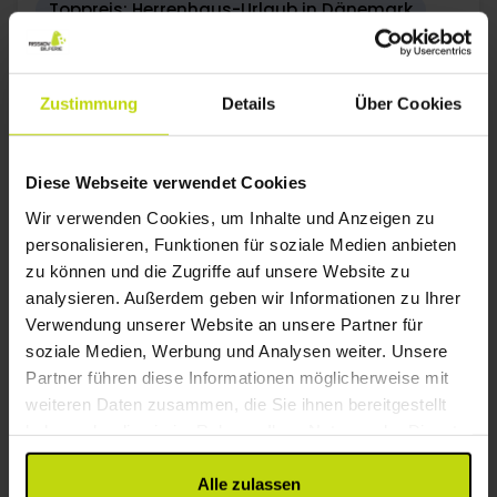
Toppreis: Herrenhaus-Urlaub in Dänemark
Comwell Bygholm Park
Sehr gut
108 Bewertungen
4.5
/ 5
Zustimmung
Details
Über Cookies
Horsens
185,-
145,-
Diese Webseite verwendet Cookies
Inkl. 2-Gänge Menü
Wir verwenden Cookies, um Inhalte und Anzeigen zu
2x
Übernachtungen
personalisieren, Funktionen für soziale Medien anbieten
2x
Frühstücksbuffet
zu können und die Zugriffe auf unsere Website zu
2x
2-Gänge Menü/Buffet
Alles sehen, was enthalten ist
analysieren. Außerdem geben wir Informationen zu Ihrer
2x
Kaffee zum Mitnehmen
WENIG VERFÜGBARKEIT
WENIG VERFÜGBARKEIT
WENIG VERF
Verwendung unserer Website an unsere Partner für
∞
Gratis Parken
Aug
185,-
Sep
203,-
Okt
p. P.
p. P.
soziale Medien, Werbung und Analysen weiter. Unsere
Gesamt 370,-
Gesamt 406,-
G
Partner führen diese Informationen möglicherweise mit
weiteren Daten zusammen, die Sie ihnen bereitgestellt
Mehr anzeigen
haben oder die sie im Rahmen Ihrer Nutzung der Dienste
gesammelt haben.
Alle zulassen
24%
Sparen bis zu