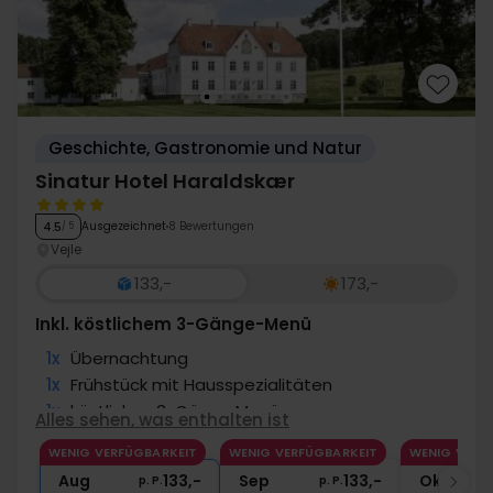
aus Ihrem Urlaub zu bieten, mit großartigen
Inklusivleistungen und komfortablen Aufenthalten, die
es Ihnen ermöglichen, sich auf das Wesentliche zu
konzentrieren: mehr zu erleben.
Geschichte, Gastronomie und Natur
Sinatur Hotel Haraldskær
Ausgezeichnet
8 Bewertungen
4.5
/ 5
Vejle
133,-
173,-
Inkl. köstlichem 3-Gänge-Menü
1x
Übernachtung
1x
Frühstück mit Hausspezialitäten
1x
köstliches 3-Gänge Menü
Alles sehen, was enthalten ist
∞
Gratis Parken
WENIG VERFÜGBARKEIT
WENIG VERFÜGBARKEIT
WENIG VERF
1x
Kaffee zum Mitnehmen
Aug
133,-
Sep
133,-
Okt
p. P.
p. P.