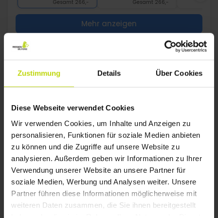
Gesamt 266,-
Gesamt 266,-
G
Mehr anzeigen
1
Zustimmung
Details
Über Cookies
FAQ
Diese Webseite verwendet Cookies
Welche Hotels in Halbpension-Pakete in Vejle
Wir verwenden Cookies, um Inhalte und Anzeigen zu
sind hundefreundlich?
personalisieren, Funktionen für soziale Medien anbieten
Die günstigste Zeit für einen Hotelaufenthalt in Halbpension-
zu können und die Zugriffe auf unsere Website zu
Pakete in Vejle ist häufig außerhalb der Hochsaison oder
unter der Woche.
analysieren. Außerdem geben wir Informationen zu Ihrer
Verwendung unserer Website an unsere Partner für
Welche Hotels in Halbpension-Pakete in Vejle
soziale Medien, Werbung und Analysen weiter. Unsere
haben Zimmer für Familien mit einem Kind?
Partner führen diese Informationen möglicherweise mit
Halbpension-Pakete in Vejle eignet sich hervorragend für
weiteren Daten zusammen, die Sie ihnen bereitgestellt
Outdoor-Aktivitäten wie Wandern, Radfahren und
Wassersport.
haben oder die sie im Rahmen Ihrer Nutzung der Dienste