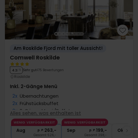
Am Roskilde Fjord mit toller Aussicht!
Comwell Roskilde
Sehr gut
175 Bewertungen
4.3
/ 5
Roskilde
Inkl. 2-Gänge Menü
2x
Übernachtungen
2x
Frühstücksbuffet
2x
2-Gänge Menü/Buffet
Alles sehen, was enthalten ist
2x
Kaffee zum Mitnehmen
WENIG VERFÜGBARKEIT
WENIG VERFÜGBARKEIT
∞
Gratis Parken
Aug
263,-
Sep
199,-
Okt
p. P.
p. P.
Gesamt 526,-
Gesamt 398,-
G