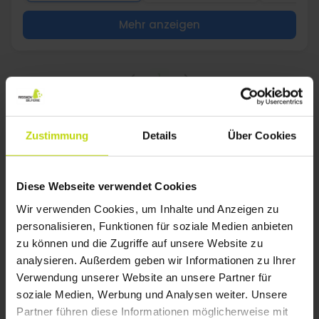
Mehr anzeigen
1
FAQ
Zustimmung
Details
Über Cookies
Was ist im Preis der Hotelpakete in
Selbstfahrer-Urlaub in Roskilde – finde das
Diese Webseite verwendet Cookies
perfekte Hotel! enthalten?
Wir verwenden Cookies, um Inhalte und Anzeigen zu
Ja, Risskov bietet mehrere Hotels in Selbstfahrer-Urlaub in
Roskilde – finde das perfekte Hotel! mit Ladestationen für
personalisieren, Funktionen für soziale Medien anbieten
Elektrofahrzeuge. Nutzen Sie den Filter „E-Ladestation“ unter
zu können und die Zugriffe auf unsere Website zu
Ausstattung.
analysieren. Außerdem geben wir Informationen zu Ihrer
Welche Hotels in Selbstfahrer-Urlaub in
Verwendung unserer Website an unsere Partner für
Roskilde – finde das perfekte Hotel! sind laut
soziale Medien, Werbung und Analysen weiter. Unsere
Gästebewertungen am besten?
Partner führen diese Informationen möglicherweise mit