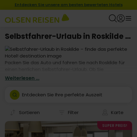
Entdecken Sie unsere am besten bewerteten Hotels
Selbstfahrer-Urlaub in Roskilde – finde das perfekte Hotel!
Packen Sie das Auto und fahren Sie nach Roskilde für
einen herrlichen Selbstfahrer-Urlaub. Ob Sie
Naturerlebnisse oder Shopping und Sightseeing suchen
Weiterlesen ...
– wir haben garantiert ein Hotelangebot, das zu Ihren
Bedürfnissen passt. Urlaub mit dem eigenen Auto
Entdecken Sie Ihre perfekte Auszeit
bietet große Freiheit, also buchen Sie heute und freuen
Sie sich auf Ihre Reise!
Sortieren
Filter
Karte
SUPER PREIS!