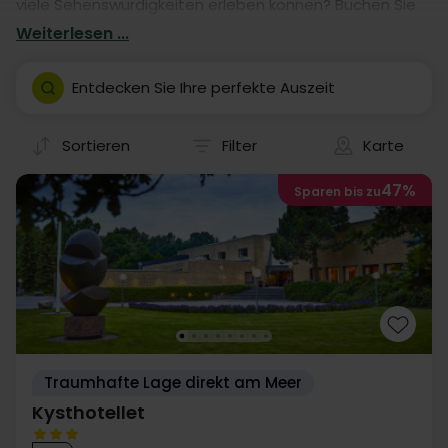
viele Sehenswürdigkeiten erleben können? Buchen Sie
einen Aufenthalt in einem von unseren vielen Hotels.
Weiterlesen ...
Unsere Hotelaufenthalte geben Ihnen garantiert eine
fantastische Auszeit in Grenå- mit eigener Anreise.
Entdecken Sie Ihre perfekte Auszeit
Sortieren
Filter
Karte
47%
Sparen bis zu
Traumhafte Lage direkt am Meer
Kysthotellet