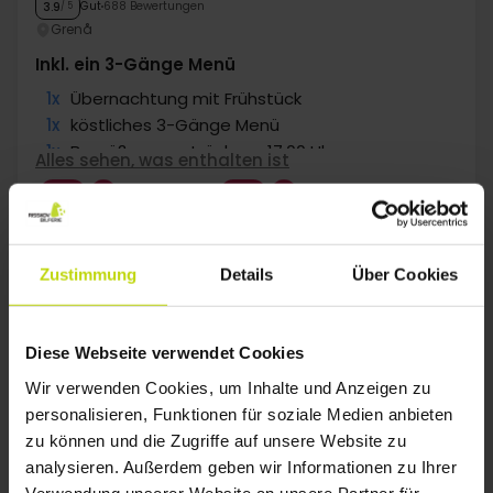
Gut
688 Bewertungen
3.9
/ 5
Grenå
Inkl. ein 3-Gänge Menü
1x
Übernachtung mit Frühstück
1x
köstliches 3-Gänge Menü
1x
Begrüßungsgetränk um 17.00 Uhr
Alles sehen, was enthalten ist
∞
Gratis Kaffee/Tee zum Aufenthalt
SALE
SALE
∞
Gratis Internet und Parken
Aug
63,-
Sep
73,-
Okt
p. P.
p. P.
Gesamt 126,-
Gesamt 146,-
G
Zustimmung
Details
Über Cookies
Mehr anzeigen
Diese Webseite verwendet Cookies
1
Wir verwenden Cookies, um Inhalte und Anzeigen zu
personalisieren, Funktionen für soziale Medien anbieten
zu können und die Zugriffe auf unsere Website zu
FAQ
analysieren. Außerdem geben wir Informationen zu Ihrer
Verwendung unserer Website an unsere Partner für