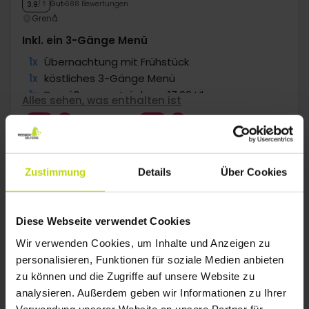
Gut
688 Bewertungen
3.9
/ 5
Grenå
Inkl. ein 3-Gänge Menü
1x
Übernachtung mit Frühstück
1x
köstliches 3-Gänge Menü
1x
Begrüßungsgetränk um 17.00 Uhr
Alles sehen, was enthalten ist
∞
Gratis Kaffee/Tee zum Aufenthalt
SALE
SALE
∞
Gratis Internet und Parken
Aug
63,-
Sep
73,-
Okt
p. P.
p. P.
Gesamt 126,-
Gesamt 146,-
G
Zustimmung
Details
Über Cookies
Mehr anzeigen
Diese Webseite verwendet Cookies
1
Wir verwenden Cookies, um Inhalte und Anzeigen zu
personalisieren, Funktionen für soziale Medien anbieten
zu können und die Zugriffe auf unsere Website zu
FAQ
analysieren. Außerdem geben wir Informationen zu Ihrer
Verwendung unserer Website an unsere Partner für