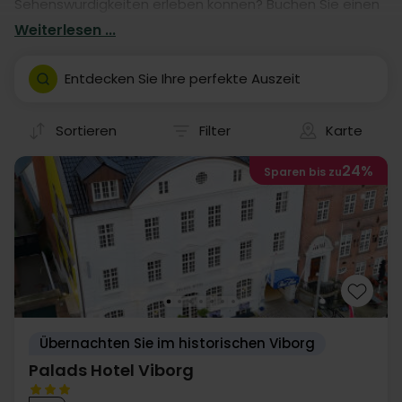
Sehenswürdigkeiten erleben können? Buchen Sie einen
Aufenthalt in einem von unseren vielen Hotels. Unsere
Weiterlesen ...
Hotelaufenthalte geben Ihnen garantiert eine
fantastische Auszeit in Viborg- mit eigener Anreise.
Entdecken Sie Ihre perfekte Auszeit
Sortieren
Filter
Karte
24%
Sparen bis zu
Übernachten Sie im historischen Viborg
Palads Hotel Viborg