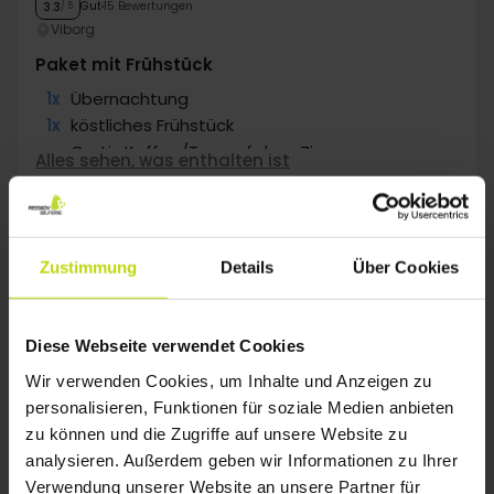
Gut
15 Bewertungen
3.3
/ 5
Viborg
Paket mit Frühstück
1x
Übernachtung
1x
köstliches Frühstück
∞
Gratis Kaffee/Tee auf dem Zimmer
Alles sehen, was enthalten ist
1x
Fl. Wein bei Anreise pro Zimmer
∞
Gratis Parken
Okt
65,-
Nov
65,-
Dez
p. P.
p. P.
Gesamt 130,-
Gesamt 130,-
G
Zustimmung
Details
Über Cookies
Mehr anzeigen
Diese Webseite verwendet Cookies
1
Wir verwenden Cookies, um Inhalte und Anzeigen zu
personalisieren, Funktionen für soziale Medien anbieten
zu können und die Zugriffe auf unsere Website zu
FAQ
analysieren. Außerdem geben wir Informationen zu Ihrer
Verwendung unserer Website an unsere Partner für